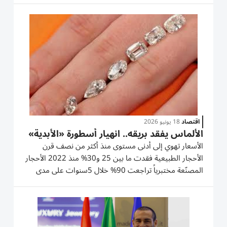
وفق مصدر مُطّلع على التحقيق. وأشار المصدر إلى أن
«حوالى عشرين قطعة...
اقتصاد
18 يونيو 2026
الألماس يفقد بريقه.. انهيار أسطورة «الأبدية»
الأسعار تهوي إلى أدنى مستوى منذ أكثر من نصف قرن
الأحجار الطبيعية فقدت ما بين 25 و30% منذ 2022 الأحجار
المصنّعة مختبرياً تراجعت 90% خلال 5سنوات على مدى
أكثر من قرن، دارت صناعة الألماس في فلك واحدة من أبرع
خدع التسويق في التاريخ البشري قامت على مفهوم «الندرة
المطلقة والثابتة». وتحت...