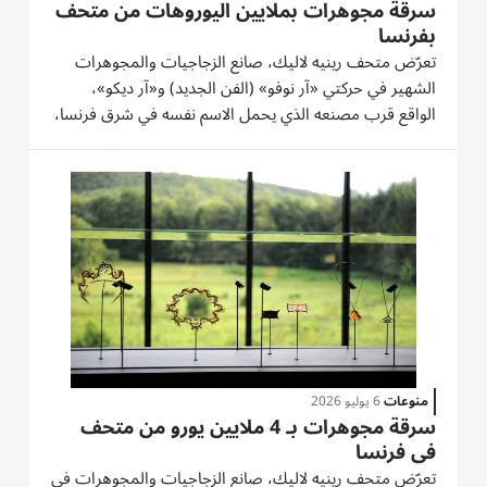
سرقة مجوهرات بملايين اليوروهات من متحف
بفرنسا
تعرّض متحف رينيه لاليك، صانع الزجاجيات والمجوهرات
الشهير في حركتي «آر نوفو» (الفن الجديد) و«آر ديكو»،
الواقع قرب مصنعه الذي يحمل الاسم نفسه في شرق فرنسا،
لسرقة مجوهرات بقيمة «بضعة ملايين» من اليوروهات،
وفق مصدر مُطّلع على التحقيق. وأشار المصدر إلى أن «نحو
عشرين قطعة...
منوعات
6 يوليو 2026
سرقة مجوهرات بـ 4 ملايين يورو من متحف
في فرنسا
تعرّض متحف رينيه لاليك، صانع الزجاجيات والمجوهرات في