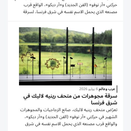
حركتي «آر نوفو» (الفن الجديد) و«آر ديكو»، الواقع قرب
مصنعه الذي يحمل الاسم نفسه في شرق فرنسا، لسرقة
مجوهرات بقيمة «بضعة ملايين يورو»، وفق مصدر مُطّلع
على التحقيق. وأشار المصدر إلى أن «حوالي عشرين قطعة
مجوهرات سُرقت. ولا...
عرب وعالم
6 يوليو 2026
سرقة مجوهرات من متحف رينيه لاليك في
شرق فرنسا
تعرّض متحف رينيه لاليك، صانع الزجاجيات والمجوهرات
الشهير في حركتي «آر نوفو» (الفن الجديد) و«آر ديكو»،
والواقع قرب مصنعه الذي يحمل الاسم نفسه في شرق
فرنسا، لسرقة مجوهرات بقيمة «بضعة ملايين» اليورو الأحد،