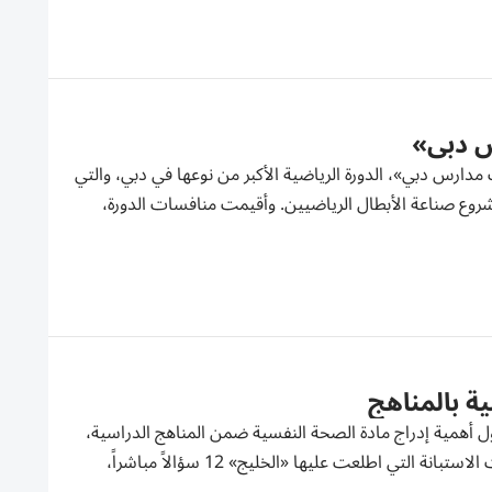
س دبي»
دارس دبي»، الدورة الرياضية الأكبر من نوعها في دبي، والتي
روع صناعة الأبطال الرياضيين. وأقيمت منافسات الدورة،
ية بالمناهج
ل أهمية إدراج مادة الصحة النفسية ضمن المناهج الدراسية،
بهدف تعزيز جودة الحياة المدرسية للطلبة وبناء بيئة تعليمية أكثر توازناً. وتضمنت الاستبانة التي اطلعت عليها «الخليج» 12 سؤالاً مباشراً،