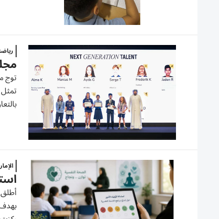
رياض
مجلس
توج مج
تمثل 
بالتعا
الإما
استط
أطلق 