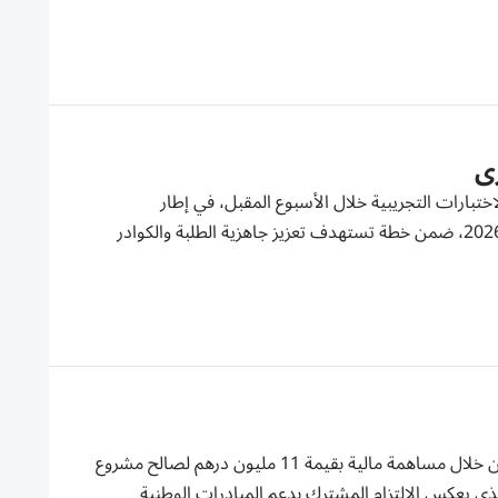
ختبارات التجريبية خلال الأسبوع المقبل، في إطار
الاستعدادات النهائية لاختبارات الفصل الدراسي الثالث للعام الدراسي 2025-2026، ضمن خطة تستهدف تعزيز جاهزية الطلبة والكوادر
أعلنت مؤسسة صندوق المعرفة في دبي تجديد شراكتها مع «دبي الإسلامي» من خلال مساهمة مالية بقيمة 11 مليون درهم لصالح مشروع
لعام ثالث من التعاون الذي يعكس الالتزام المشترك بدعم المبادرات الوطنية