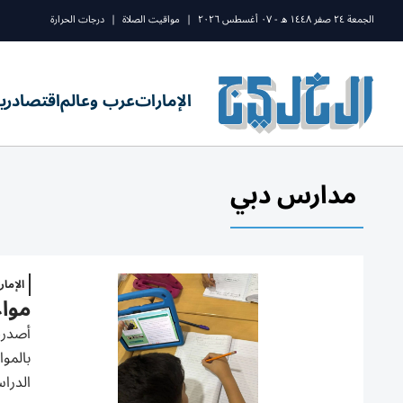
الجمعة ٢٤ صفر ١٤٤٨ ه - ٠٧ أغسطس ٢٠٢٦
|
مواقيت الصلاة
|
درجات الحرارة
الإمارات
عرب وعالم
اقتصاد
ري
مدارس دبي
الإما
مواع
بالموا
الدراس