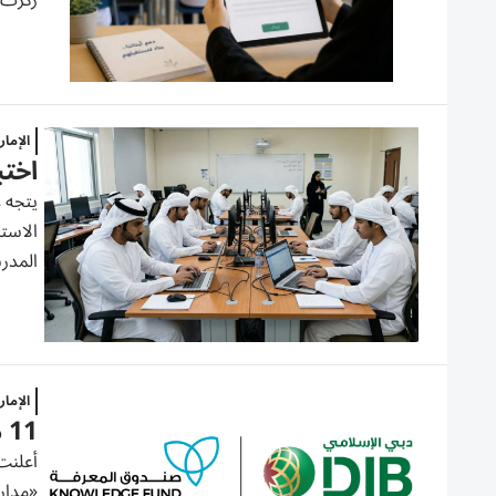
ركزت 
الإما
اختبا
يتجه ع
المدرس
الإما
11 مليون درهم لدعم مشروع مدارس دبي