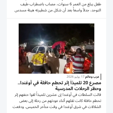
طفل يبلغ من العمر 6 سنوات، مصاب باضطراب طيف
التوحد، جدلاً واسعاً بعد أن شكل من شطيرته هيئة مسدس
ووجهها نحو أحد زملائه أثناء تناول الغداء، في واقعة أعادت
النقاش حول أساليب التعامل مع الطلاب من ذوي الإعاقة.
وقالت...
عرب وعالم
17 يوليو 2026
مصرع 20 تلميذاً إثر تحطم حافلة في أوغندا..
وحظر الرحلات المدرسية
قالت السلطات في أوغندا إن عشرين تلميذاً لقوا حتفهم إثر
تحطم ‌حافلة كانت تقلهم أثناء عودتهم من رحلة إلى ​بعض
⁠الشلالات في شرق أوغندا في ‌وقت متأخر الخميس. ودفعت
المأساة الحكومة إلى حظر جميع الرحلات المدرسية اعتباراً