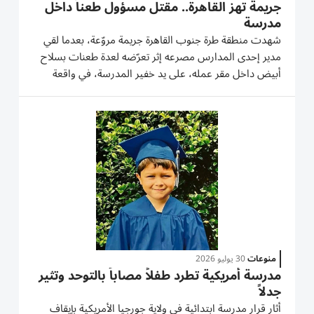
جريمة تهز القاهرة.. مقتل مسؤول طعناً داخل
مدرسة
شهدت منطقة طرة جنوب القاهرة جريمة مروّعة، بعدما لقي
مدير إحدى المدارس مصرعه إثر تعرّضه لعدة طعنات بسلاح
أبيض داخل مقر عمله، على يد خفير المدرسة، في واقعة
أثارت حالة من الصدمة، فيما تباشر النيابة العامة تحقيقاتها
لكشف ملابسات الحادث. خلاف وظيفي تحول إلى جريمة
قتل كشفت...
منوعات
30 يوليو 2026
مدرسة أمريكية تطرد طفلاً مصاباً بالتوحد وتثير
جدلاً
أثار قرار مدرسة ابتدائية في ولاية جورجيا الأمريكية بإيقاف