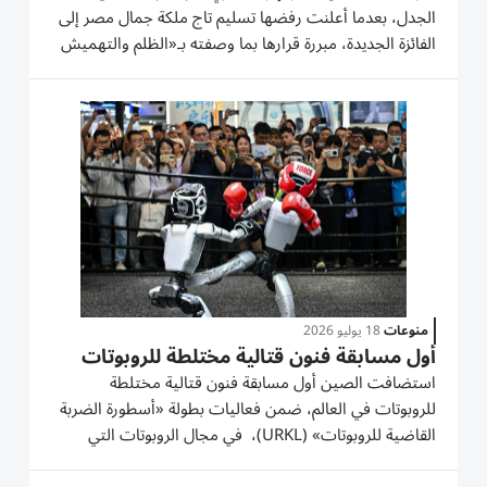
الجدل، بعدما أعلنت رفضها تسليم تاج ملكة جمال مصر إلى
الفائزة الجديدة، مبررة قرارها بما وصفته بـ«الظلم والتهميش
المتعمد» داخل المسابقة. كما وجهت اتهامات بغياب
الشفافية في آليات الاختيار، مؤكدة امتلاكها أدلة ووثائق
تعتزم...
منوعات
18 يوليو 2026
أول مسابقة فنون قتالية مختلطة للروبوتات
استضافت الصين أول مسابقة فنون قتالية مختلطة
للروبوتات في العالم، ضمن فعاليات بطولة «أسطورة الضربة
القاضية للروبوتات» (URKL)، في مجال الروبوتات التي
نظمتها شركة «إنجن إيه آي» الصينية. أقيمت النزالات في