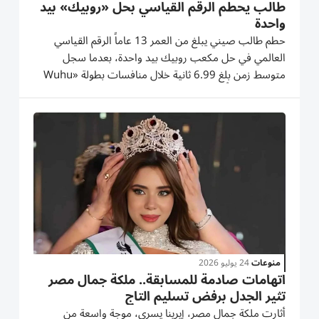
طالب يحطم الرقم القياسي بحل «روبيك» بيد
واحدة
حطم طالب صيني يبلغ من العمر 13 عاماً الرقم القياسي
العالمي في حل مكعب روبيك بيد واحدة، بعدما سجل
متوسط زمن بلغ 6.99 ثانية خلال منافسات بطولة «Wuhu
Open» التي أُقيمت في مدينة ووهو الصينية. وتمكن
الطالب تشن زن، من مدينة نينغبو بمقاطعة تشجيانغ، من
حل مكعب روبيك (3×3) باستخدام يد واحدة...
منوعات
24 يوليو 2026
اتهامات صادمة للمسابقة.. ملكة جمال مصر
تثير الجدل برفض تسليم التاج
أثارت ملكة جمال مصر، إيرينا يسري، موجة واسعة من