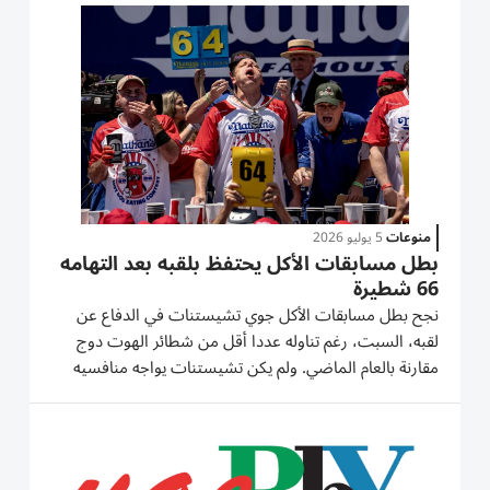
مركز نانشان الثقافي والرياضي بمدينة شنتشن، بحضور نجم
السينما الشهير...
منوعات
5 يوليو 2026
بطل مسابقات الأكل يحتفظ بلقبه بعد التهامه
66 شطيرة
نجح بطل مسابقات الأكل جوي تشيستنات في الدفاع عن
لقبه، السبت، ‌رغم تناوله عددا أقل من شطائر الهوت دوج ​
مقارنة ⁠بالعام الماضي. ولم يكن تشيستنات ‌يواجه منافسيه
فحسب، ‌بل كان يصارع أيضا درجات الحرارة المرتفعة، خلال
مسابقة ناثانز فيموس السنوية لأكل الهوت دوج ‌في كوني
آيلاند...