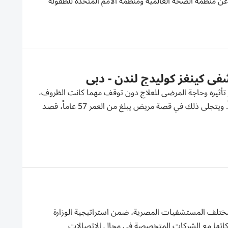
ً عن منظمة الصحة العالمية ومنظمة الأمم المتحدة للطفولة
 كينغز كوليدج لندن - دبي
مر تأثيره وحاجة المرضى للعلاج دون توقف مهما كانت الظروف،
تبقى الحاجة إلى الرعاية العصبية المتخصصة في المراحل المتقدمة أمراً أساسياً. ويتجلى ذلك في قصة مريض يبلغ من العمر 57 عاماً، قصد
مختلف المستشفيات المصرية، ضمن استراتيجية الوزارة
تحركاتها مع الشركات المتخصصة في مجال الاتصالات