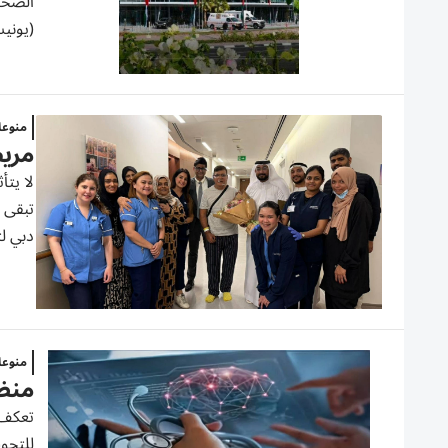
الصحة 
(يوني
منوع
مريض
لا يتأ
دبي لت
منوع
منظ
تعكف 
للتحو