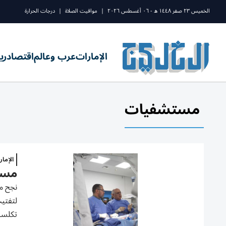
الخميس ٢٣ صفر ١٤٤٨ ه - ٠٦ أغسطس ٢٠٢٦
|
مواقيت الصلاة
|
درجات الحرارة
الإمارات
عرب وعالم
اقتصاد
ري
مستشفيات
الإما
مستش
نجح م
لتفتيت
تكلسا