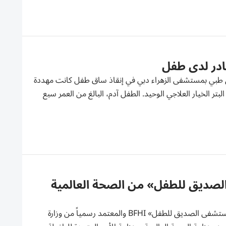
ادر لدى طفل
ق طبي بمستشفى الزهراء دبي في إنقاذ ساق طفل كانت مهددة
لبتر الخيار العلاجي الوحيد. الطفل آدم، البالغ من العمر سبع
لصديق للطفل» من الصحة العالمية
حقق مستشفى فقيه الجامعي إنجازاً جديداً بعد حصوله على اعتماد مبادرة «المستشفى الصديق للطفل» BFHI والمعتمد رسمياً من وزارة