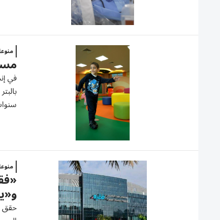
منوع
مستش
في إن
بالبتر
سنوات،
منوع
«فق
و«ي