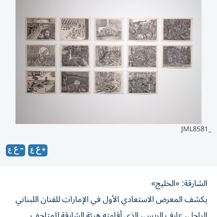
_JML8581
الشارقة: «الخليج»
يكشف المعرض الاستعادي الأول في الإمارات للفنان اللبناني
الراحل، عارف الريس، الذي أقامته هيئة الشارقة للمتاحف