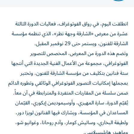
انطلقت اليوم، في رواق الفوتوغراف، فعاليات الدورة الثالثة
عشرة من معرض «الشارقة وجهة نظر»، الذي تنظمه مؤسسة
الشارقة للفنون، ويستمر حتى 29 نوفمبر المقبل.
وتضم هذه الدورة من المعرض، المخصص للتصوير
الفوتوغرافي، مجموعة من الأعمال الفنية الجديدة التي أنتجها
ستة فنانين بتكليف من مؤسسة الشارقة للفنون، وتختبر
بمجملها إمكانيات التصوير الفوتوغرافي الوثائقي وتطوره الدائم
ضمن سلسلة من المقاربات المتفردة والمترابطة في آن معاً.
يُقيّم الدورة، سارة المهيري، وأوسيموديمن إيكوري، القيّمان
المساعدان في المؤسسة، ويشارك فيها الفنانون لويزا دور،
ولطيفة البخاري، وساتيش كومار، وآدم روحانا، وغوانيو شو،
وماهيدر هايليسيلاسي.