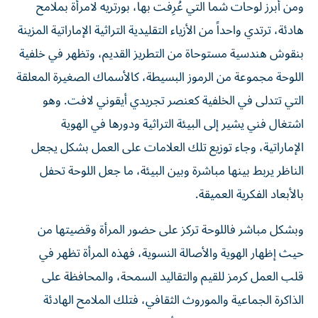
ومن أبرز لوحات شما التي عُرِفت بها، بورتريه لامرأة بملامح
هادئة، ترتدي واحداً من الأزياء التقليدية التراثية الإماراتية المزينة
بنقوش هندسية مستوحاة من التطريز القديم، وتظهر في خلفية
اللوحة مجموعة من الرموز البسيطة، كالأسماك الصغيرة المعلقة
التي تتدلى في الخلفية كعنصر تجريدي أيقوني لافت. وهو
اشتغال فني يشير إلى البيئة التراثية ودورها في الهوية
الإماراتية، وجاء توزيع تلك العلامات على العمل بشكل يجعل
الناظر يربط بينها مباشرة وبين البيئة، ما جعل اللوحة تحفل
بالأبعاد الفكرية العميقة.
وبشكل مباشر فاللوحة تركز على حضور المرأة وقضيتها من
حيث إظهار الهوية والأصالة النسوية، فهذه المرأة تظهر في
قلب العمل كرمز للقيم والتقاليد السمحة، والمحافظة على
الذاكرة الجماعية والموروث الثقافي، فتلك الملامح الهادئة