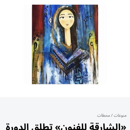
منوعات
/
محطات
«الشارقة للفنون» تطلق الدورة