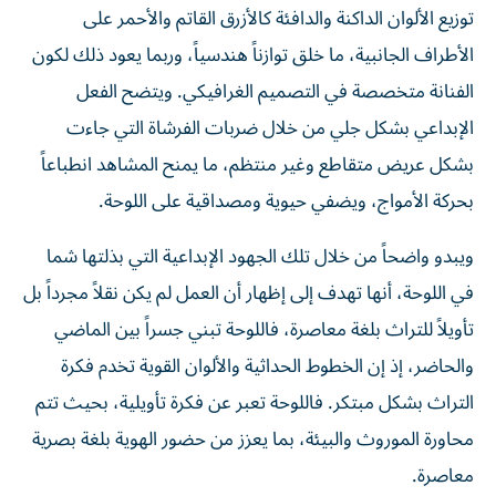
توزيع الألوان الداكنة والدافئة كالأزرق القاتم والأحمر على
الأطراف الجانبية، ما خلق توازناً هندسياً، وربما يعود ذلك لكون
الفنانة متخصصة في التصميم الغرافيكي. ويتضح الفعل
الإبداعي بشكل جلي من خلال ضربات الفرشاة التي جاءت
بشكل عريض متقاطع وغير منتظم، ما يمنح المشاهد انطباعاً
بحركة الأمواج، ويضفي حيوية ومصداقية على اللوحة.
ويبدو واضحاً من خلال تلك الجهود الإبداعية التي بذلتها شما
في اللوحة، أنها تهدف إلى إظهار أن العمل لم يكن نقلاً مجرداً بل
تأويلاً للتراث بلغة معاصرة، فاللوحة تبني جسراً بين الماضي
والحاضر، إذ إن الخطوط الحداثية والألوان القوية تخدم فكرة
التراث بشكل مبتكر. فاللوحة تعبر عن فكرة تأويلية، بحيث تتم
محاورة الموروث والبيئة، بما يعزز من حضور الهوية بلغة بصرية
معاصرة.