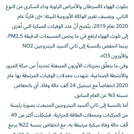
بتلوث الهواء كالسرطان والأمراض الرئوية وداء السكري من النوع
الثاني. ويضيف تقرير الوكالة الأوروبية للبيئة: «إن قارنّا عام
2020 بعام 2019، يتّضح أنّ عدد الوفيات المبكرة التي تُعزى
إلى تلوث الهواء ارتفع في ما يخص الجسيمات الدقيقة PM2,5،
بينما انخفض بالنسبة إلى ثاني أكسيد النيتروجين NO2
والأوزون O3».
وفي ما يتعلّق بجزيئات الأوزون المنبعثة تحديداً من حركة المرور
والأنشطة الصناعية، شهدت معدلات الوفيات المرتبطة بها عام
2020 انخفاضاً مع تسجيل 24 ألف حالة وفاة، أي بانخفاض
نسبته 3% عن العام السابق.
أما بالنسبة إلى ثاني أكسيد النيتروجين المنبعث بصورة رئيسة
من المركبات ومحطات الطاقة الحرارية، فسُجّلت أكثر من 49
ألف حالة وفاة مبكرة مرتبطة به، مع انخفاض بنسبة 22% يرجع