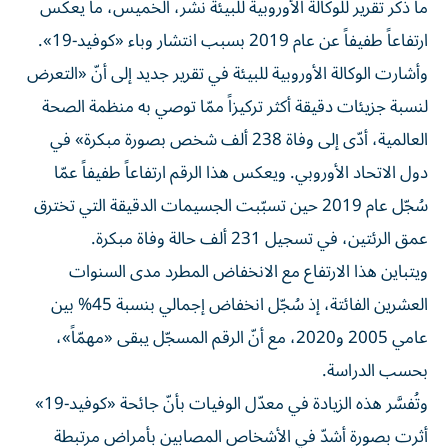
ما ذكر تقرير للوكالة الأوروبية للبيئة نُشر، الخميس، ما يعكس
ارتفاعاً طفيفاً عن عام 2019 بسبب انتشار وباء «كوفيد-19».
وأشارت الوكالة الأوروبية للبيئة في تقرير جديد إلى أنّ «التعرض
لنسبة جزيئات دقيقة أكثر تركيزاً ممّا توصي به منظمة الصحة
العالمية، أدّى إلى وفاة 238 ألف شخص بصورة مبكرة» في
دول الاتحاد الأوروبي. ويعكس هذا الرقم ارتفاعاً طفيفاً عمّا
سُجّل عام 2019 حين تسبّبت الجسيمات الدقيقة التي تخترق
عمق الرئتين، في تسجيل 231 ألف حالة وفاة مبكرة.
ويتباين هذا الارتفاع مع الانخفاض المطرد مدى السنوات
العشرين الفائتة، إذ سُجّل انخفاض إجمالي بنسبة 45% بين
عامي 2005 و2020، مع أنّ الرقم المسجّل يبقى «مهمّاً»،
بحسب الدراسة.
وتُفسَّر هذه الزيادة في معدّل الوفيات بأنّ جائحة «كوفيد-19»
أثرت بصورة أشدّ في الأشخاص المصابين بأمراض مرتبطة