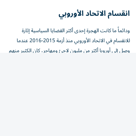
انقسام الاتحاد الأوروبي
ودائماً ما كانت الهجرة إحدى أكثر القضايا السياسية إثارة
للانقسام في الاتحاد الأوروبي منذ أزمة 2015-2016 عندما
وصل إلى أوروبا أكثر من مليون ‌لاجئ ومهاجر، كان الكثير منهم
فارين من الحرب في سوريا.
وزاد هذا التدفق الدعم للأحزاب المناهضة للهجرة وأحزاب
اليمين المتطرف في مناطق مختلفة من الاتحاد، وأجج
الخلافات القائمة منذ سنوات بشأن الرقابة على الحدود وقواعد
اللجوء وتقاسم ⁠الأعباء.
وقال المغرب الأحد إن عمليات العبور الجماعية الأخيرة إلى
سبتة ومليلية كانت مدفوعة بمعلومات مضللة على وسائل
التواصل الاجتماعي وشبكات تهريب البشر وتفسيرات خاطئة