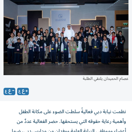
عصام الحميدان يلتقي الطلبة
نظمت نيابة دبي فعاليةً سلطت الضوء على مكانة الطفل
وأهمية رعاية حقوقه التي يستحقها. حضر الفعالية عددٌ من
أعضاء وموظفي النيابة العامة ووفدان من مدارس دبي، ضما