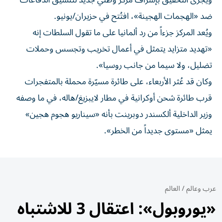
ويُجرى التحقيق بإشراف مركز وطني جديد لتنسيق الدفاعات
ضد «الهجمات الهجينة»، افتُتح في حزيران/يونيو.
ويُعد المركز جزءاً من رد ألمانيا على ما تقول السلطات إنه
«تهديد متزايد يتمثل في أعمال تخريب وتجسس وحملات
تضليل، ولا سيما من جانب روسيا».
وكان قد عُثر الأربعاء، على طائرة مسيّرة محملة بالمتفجرات
قرب طائرة شحن أوكرانية في مطار لايبزيغ/هاله، في ما وصفه
وزير الداخلية ألكسندر دوبرينت بأنه «سيناريو هجوم هجين»
يمثل «مستوى جديداً من الخطر».
عرب وعالم
/
العالم
«يوروبول»: اعتقال 3 للاشتباه