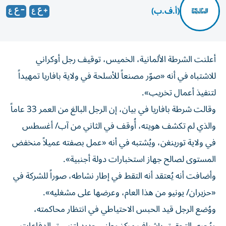
(أ.ف.ب)
أعلنت الشرطة الألمانية، الخميس، توقيف رجل أوكراني
للاشتباه في أنه «صوّر مصنعاً للأسلحة في ولاية بافاريا تمهيداً
لتنفيذ أعمال تخريب».
وقالت شرطة بافاريا في بيان، إن الرجل البالغ من العمر 33 عاماً
والذي لم تكشف هويته، أُوقف في الثاني من آب/ أغسطس
في ولاية تورينغن، ويُشتبه في أنه «عمل بصفته عميلاً منخفض
المستوى لصالح جهاز استخبارات دولة أجنبية».
وأضافت أنه يُعتقد أنه التقط في إطار نشاطه، صوراً للشركة في
«حزيران/ يونيو من هذا العام، وعرضها على مشغليه».
ووُضع الرجل قيد الحبس الاحتياطي في انتظار محاكمته،