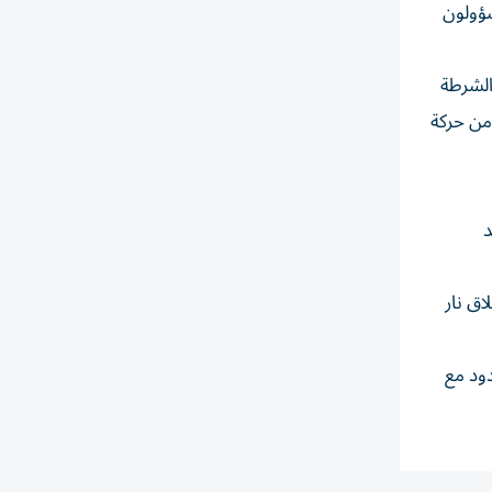
سؤولون
 الشرطة
من حركة
د
ق نار
ود مع