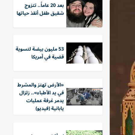
بعد 20 عاماً.. تتزوج
شقيق طفل أنقذ حياتها
53 مليون بيضة لتسوية
قضية في أمريكا
«الأرض تهتز والمشرط
في يد الأطباء».. زلزال
يدمر غرفة عمليات
يابانية (فيديو)