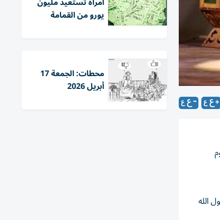
امرأة تستعيد مليون
يورو من القمامة
محطات: الجمعة 17
أبريل 2026
م
ل الله