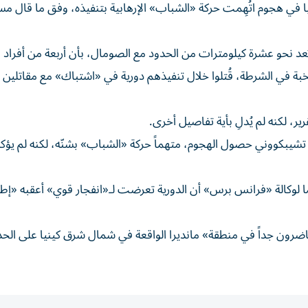
 في هجوم اتُهِمت حركة «الشباب» الإرهابية بتنفيذه، وفق ما قال م
ى بُعد نحو عشرة كيلومترات من الحدود مع الصومال، بأن أربعة من أفراد
 في الشرطة، قُتلوا خلال تنفيذهم دورية في «اشتباك» مع مقاتلين 
، لكنه لم يُدلِ بأية تفاصيل أخرى.
شيبكووني حصول الهجوم، متهماً حركة «الشباب» بشنّه، لكنه لم يؤك
لوكالة «فرانس برس» أن الدورية تعرضت لـ«انفجار قوي» أعقبه «إطلا
ضرون جداً في منطقة» مانديرا الواقعة في شمال شرق كينيا على الحد