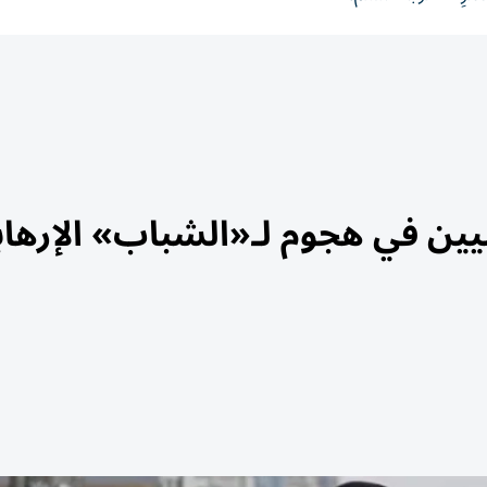
ن في هجوم لـ«الشباب» الإرهاب