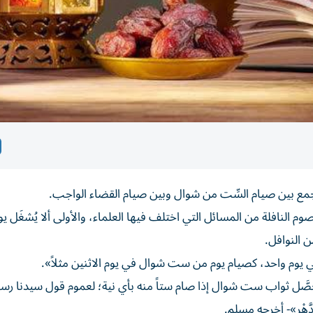
جمع بين صيام السِّت من شوال وبين صيام القضاء الواجب.
 النافلة من المسائل التي اختلف فيها العلماء، والأولى ألا يُشغَل يو
ن النوافل.
 في يوم واحد، كصيام يوم من ست شوال في يوم الاثنين مثلاً».
َل ثواب ست شوال إذا صام ستاً منه بأي نية؛ لعموم قول سيدنا رسو
ِ الدَّهْرِ»- أخرجه مسلم.