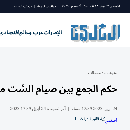
الخميس ٢٣ صفر ١٤٤٨ ه - ٠٦ أغسطس ٢٠٢٦
|
مواقيت الصلاة
|
درجات الحرارة
الإمارات
عرب وعالم
اقتصاد
ري
منوعات
/
محطات
حكم الجمع بين صيام السِّت 
24 أبريل 2023 17:39 مساء
|
آخر تحديث:
24 أبريل 17:39 2023
دقائق القراءة - 1
استمع