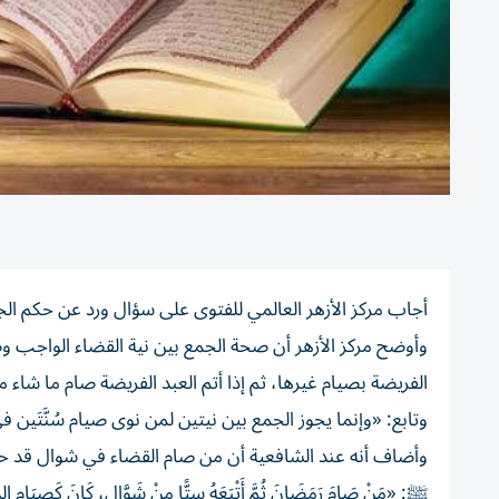
أجاب مركز الأزهر العالمي للفتوى على سؤال ورد عن حكم ال
وأوضح مركز الأزهر أن صحة الجمع بين نية القضاء الواجب وصوم
الفريضة بصيام غيرها، ثم إذا أتم العبد الفريضة صام ما شاء م
وتابع: «وإنما يجوز الجمع بين نيتين لمن نوى صيام سُنَّتَين
وأضاف أنه عند الشافعية أن من صام القضاء في شوال قد حصّ
ﷺ: «مَنْ صَامَ رَمَضَانَ ثُمَّ أَتْبَعَهُ سِتًّا مِنْ شَوَّالٍ، كَانَ كَصِيَام