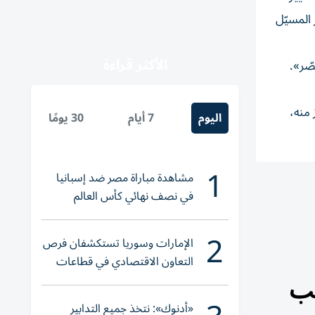
المسيّل
الأكثر قراءة
صّر».
 الفوز منه،
اليوم
7 أيام
30 يومًا
1
مشاهدة مباراة مصر ضد إسبانيا
في نصف نهائي كأس العالم
لناشئات اليد 2026
2
الإمارات وسوريا تستكشفان فرص
التعاون الاقتصادي في قطاعات
نب
حيوية
«أدنوك»: نتخذ جميع التدابير