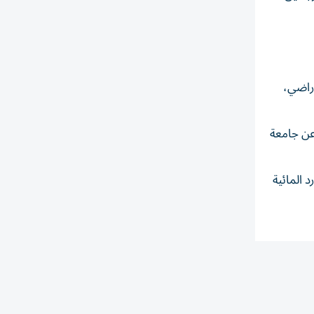
نب للأراضي،
ارب 5% من أراضي الأرجنتين التي تعادل تقريباً مساحة إنجلترا، لملكية أجنبية، وذلك وفقاً لتقرير صادر عام 2025 عن جامعة
ق الغنية بالموارد المائية