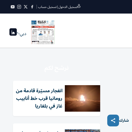
تسجيل الدخول
|
تسجيل حساب
دبي
--°
نرشح لكم
انفجار مسيّرة قادمة من
رومانيا قرب خط أنابيب
غاز في بلغاريا
شارك