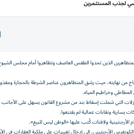
ضي لجذب المستثمرين
متظاهرين الذين تحدوا الطقس العاصف وتظاهروا أمام مجلس الشيوخ 
اج من نهايته، حيث رشق المتظاهرون عناصر الشرطة بالحجارة ومقذو
المطاطي وخراطيم المياه.
نازلات التي شملت إسقاط بند من مشروع القانون يسهل على الأجانب 
ات يسارية ونقابات عمالية لم يقتنعوا.
لأرجنتينية ولافتات كُتب عليها «الوطن ليس للبيع».
كونغرس الأرجنتيني، إلى إدخال تغييرات على ملكية العقارات في الأر