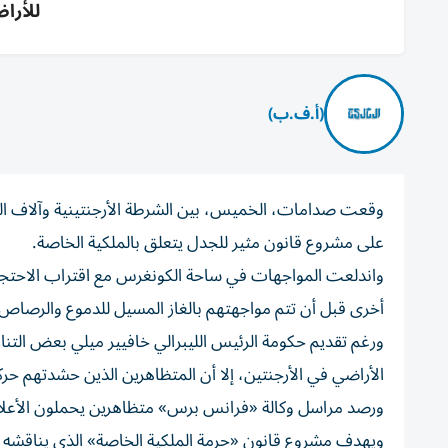
للأرا
(أ.ف.ب)
وقعت صدامات، الخميس، بين الشرطة الأرجنتينية وآلاف ال
على مشروع قانون مثير للجدل يتعلق بالملكية الخاصة.
واندلعت المواجهات في ساحة الكونغرس مع اقتراب الاحتج
أخرى قبل أن تتم مواجهتهم بالغاز المسيل للدموع والرصاص 
ورغم تقديم حكومة الرئيس الليبرالي خافيير ميلي بعض الت
الأراضي في الأرجنتين، إلا أن المتظاهرين الذين حشدتهم حرك
ورصد مراسل وكالة «فرانس برس» متظاهرين يحملون الأعلام ا
ويهدف مشروع قانون «حرمة الملكية الخاصة» الذي يناقشه ال