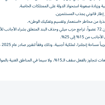
ة وزيادة صعوبة استحواذ الدولة على الممتلكات الخاصة.
إطار قانوني يجذب المستثمرين.
ذرة من مخاطر «استعمار وتقسيم وتفكيك الوطن».
ونظرا لامتلاكه 20 مقعداً فقط في مجلس الشيوخ المكون من 72 عضواً، تراجع حزب ميلي وحذف البند المتعلق بشراء الأجا
ن 15% إلى 25%.
وتخضع نسبة تق
ويشير التقرير إلى أن نسبة الملكية الأجنبية في بعض المقاطعات تتجاوز بالفعل سقف الـ15%، ولا سيما في المناط