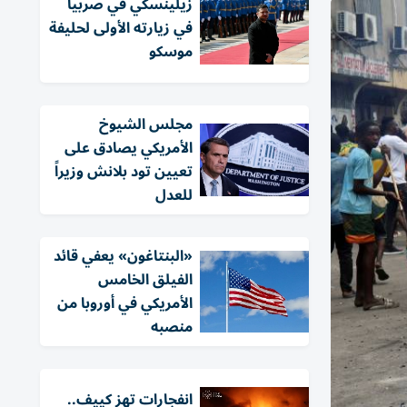
زيلينسكي في صربيا
في زيارته الأولى لحليفة
موسكو
مجلس الشيوخ
الأمريكي يصادق على
تعيين تود بلانش وزيراً
للعدل
«البنتاغون» يعفي قائد
الفيلق الخامس
الأمريكي في أوروبا من
منصبه
انفجارات تهز كييف..