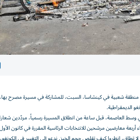
منطقة شعبية في كينشاسا، السبت، للمشاركة في مسيرة مصرح بها،
غو الديمقراطية.
ي وسط العاصمة، قبل ساعة من انطلاق المسيرة رسمياً، مردّدين شعار
أربعة معارضين مرشحين للانتخابات الرئاسية المقررة في كانون الأول
 تطاق، انظروا كيف تقلص حجم الخبز. ندعو إلى التغيير في الكونغو، 