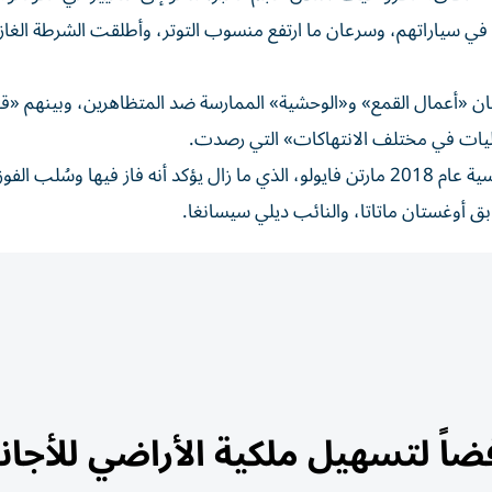
ياراتهم، وسرعان ما ارتفع منسوب التوتر، وأطلقت الشرطة الغاز 
بيان «أعمال القمع» و«الوحشية» الممارسة ضد المتظاهرين، وبينهم «ق
وليات في مختلف الانتهاكات» التي رصدت.
ونظم التظاهرة «ضد غلاء المعيشة» المرشح للانتخابات الرئاسية عام 2018 مارتن فايولو، الذي ما زال يؤكد أنه فاز فيها وسُلب
بق أوغستان ماتاتا، والنائب ديلي سيسانغا.
فضاً لتسهيل ملكية الأراضي للأجا