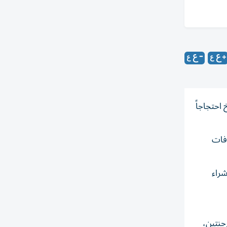
احتجاجاً
فات
شراء
جنتين،