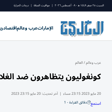
السبت ٢٥ صفر ١٤٤٨ ه - ٠٨ أغسطس ٢٠٢٦
|
مواقيت الصلاة
|
درجات الحرارة
الإمارات
عرب وعالم
اقتصاد
ري
عرب وعالم
/
العالم
كونغوليون يتظاهرون ضد الغل
20 مايو 2023 23:15 مساء
|
آخر تحديث:
20 مايو 23:15 2023
دقائق القراءة - 1
استمع