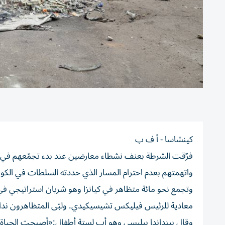
كينشاسا - أ ف ب
فرّقت الشرطة بعنف نشطاء معارضين عند بدء تجمّعهم في 
واتهمتهم بعدم احترام المسار الذي حددته السلطات في الكون
وتجمع نحو مائة متظاهر في كيانزا وهو شريان استراتيجي ف
معادية للرئيس فيليكس تشيسيكيدي. ولبّى المتظاهرون نداء 
وقال بينداندا بيليسي وهو أب لستة أطفال:«أصبحت الحياة لا