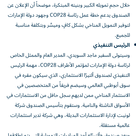
خلال حجم تمويله الكبير وبنيته المبتكرة، موضحاً أن الإعلان عن
الصندوق يدعم خطة عمل رئاسة COP28 وجهود دولة الإمارات
لتوفير التمويل المناخي بشكل كافٍ وميسَّر وبتكلفة مناسبة
للجميع.
الرئيس التنفيذي
وسيتولى السفير ماجد السويدي، المدير العام والممثل الخاص
لرئاسة دولة الإمارات لمؤتمر الأطراف COP28، مهمة الرئيس
التنفيذي لصندوق ألتيرّا الاستثماري، الذي سيكون مقره في
سوق أبوظبي العالمي وسيضم فريقاً من المتخصصين في
الاستثمار المناخي ممن لديهم سجل حافل من الاستثمارات في
الأسواق الناشئة والنامية. وستقوم بتأسيس الصندوق شركة
لونيت لإدارة الاستثمارات البديلة، وهي شركة تدير استثمارات
عالمية مستقلة.
ويعد صندوق «ألتيرّا» أحد المبادرات التمويلية التي يتم إطلاقها