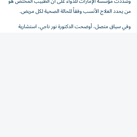
وشددت مؤسسة الإمارات للدواء على أن الطبيب المختص هو
من يحدد العلاج الأنسب وفقاً للحالة الصحية لكل مريض.
وفي سياق متصل، أوضحت الدكتورة نور ناجي، استشارية
الطب الباطني ورئيسة القسم في مدينة برجيل الطبية
ل«الخليج»، أن ارتفاع الكولسترول يُعرف ب«القاتل الصامت»،
لأن معظم المصابين لا يشعرون بأي أعراض لسنوات، بينما
تستمر الدهون بالتراكم داخل جدران الشرايين، ما يزيد احتمالية
الإصابة بتصلب الشرايين والجلطات القلبية والدماغية إذا لم يتم
اكتشاف الحالة وعلاجها مبكراً.
وأضافت أن إجراء فحص الدهون في الدم بشكل دوري يُعد
الوسيلة الأكثر فعالية للكشف المبكر، خاصة للأشخاص الذين
لديهم تاريخ عائلي للإصابة بأمراض القلب أو السكري أو ارتفاع
ضغط الدم أو السمنة أو التدخين.