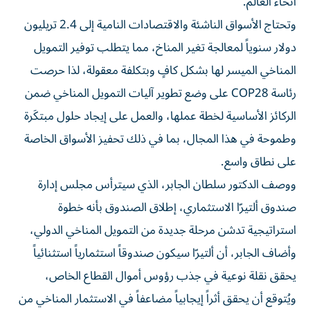
أنحاء العالم.
وتحتاج الأسواق الناشئة والاقتصادات النامية إلى 2.4 تريليون
دولار سنوياً لمعالجة تغير المناخ، مما يتطلب توفير التمويل
المناخي الميسر لها بشكل كافٍ وبتكلفة معقولة، لذا حرصت
رئاسة COP28 على وضع تطوير آليات التمويل المناخي ضمن
الركائز الأساسية لخطة عملها، والعمل على إيجاد حلول مبتكَرة
وطموحة في هذا المجال، بما في ذلك تحفيز الأسواق الخاصة
على نطاق واسع.
ووصف الدكتور سلطان الجابر، الذي سيترأس مجلس إدارة
صندوق ألتيرّا الاستثماري، إطلاق الصندوق بأنه خطوة
استراتيجية تدشن مرحلة جديدة من التمويل المناخي الدولي،
وأضاف الجابر، أن ألتيرّا سيكون صندوقاً استثمارياً استثنائياً
يحقق نقلة نوعية في جذب رؤوس أموال القطاع الخاص،
ويُتوقع أن يحقق أثراً إيجابياً مضاعفاً في الاستثمار المناخي من