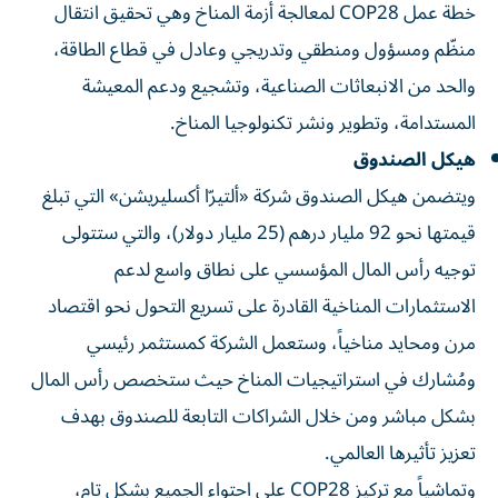
خطة عمل COP28 لمعالجة أزمة المناخ وهي تحقيق انتقال
منظّم ومسؤول ومنطقي وتدريجي وعادل في قطاع الطاقة،
والحد من الانبعاثات الصناعية، وتشجيع ودعم المعيشة
المستدامة، وتطوير ونشر تكنولوجيا المناخ.
هيكل الصندوق
ويتضمن هيكل الصندوق شركة «ألتيرّا أكسليريشن» التي تبلغ
قيمتها نحو 92 مليار درهم (25 مليار دولار)، والتي ستتولى
توجيه رأس المال المؤسسي على نطاق واسع لدعم
الاستثمارات المناخية القادرة على تسريع التحول نحو اقتصاد
مرن ومحايد مناخياً، وستعمل الشركة كمستثمر رئيسي
ومُشارك في استراتيجيات المناخ حيث ستخصص رأس المال
بشكل مباشر ومن خلال الشراكات التابعة للصندوق بهدف
تعزيز تأثيرها العالمي.
وتماشياً مع تركيز COP28 على احتواء الجميع بشكل تام،