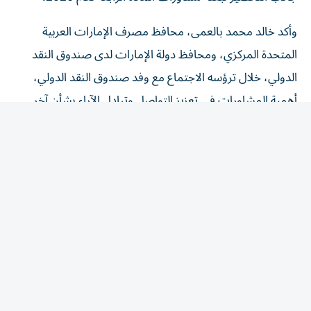
وأكد خالد محمد بالعمى، محافظ مصرف الإمارات العربية
المتحدة المركزي، ومحافظ دولة الإمارات لدى صندوق النقد
الدولي، خلال ترؤسه الاجتماع مع وفد صندوق النقد الدولي،
أهمية المشاورات في تعزيز التواصل وتبادل الآراء بشأن آخر
المستجدات، الاقتصادية والمالية، لدولة الإمارات، ومناقشة
الأولويات ذات الاهتمام المشترك.
وقال «تمثل هذه المشاورات منصة مهمة لتعزيز التعاون القائم
مع صندوق النقد الدولي، وتبادل الرؤى بشأن آخر المستجدات
والأولويات المستقبلية. كما أشاد بالتعاون الحثيث بين الجهات
المعنية في الدولة، وأكد مواصلة العمل لترسيخ الاستقرار النقدي
والمالي، وتعزيز جاهزية المنظومة المالية، وقدراتها على مواكبة
المتغيرات والمستجدات، الإقليمية والعالمية، ما يؤكد النتائج
الإيجابية للزيارة، ومتانة الاقتصاد الوطني، وسلامة القطاع