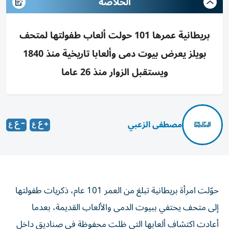
الخلاصه
بريطانية عمرها 101 حولت ألعاب طفولتها لمتحف
بويلز يعرض بيوت دمى وألعابا تاريخية منذ 1840
ويستقبل الزوار منذ 26 عاما
مصطفى الزعبي
حوّلت امرأة بريطانية تبلغ من العمر 101 عام، ذكريات طفولتها
إلى متحف يحتفي ببيوت الدمى والألعاب القديمة، بعدما
أعادت اكتشاف ألعابها التي ظلت محفوظة في صناديق داخل