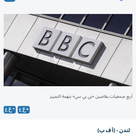
أربع صحفيات يقاضين «بي بي سي» بتهمة التمييز
لندن - (أ ف ب)