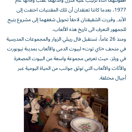
طفولتهما أثناء ترتيب علية منزل والدتهما عقب وفاتها عام
1977، بعدما كانتا تعتقدان أن تلك المقتنيات اختفت إلى
الأبد. وقررت الشقيقتان لاحقاً تحويل شغفهما إلى مشروع يتيح
للجمهور التعرف الى تاريخ هذه الألعاب.
ومنذ 26 عاماً، تستقبل فال ريبلي الزوار والمجموعات المدرسية
في متحف «تاي توت» لبيوت الدمى والألعاب بمدينة نيوبورت
في ويلز، حيث تعرض مجموعة واسعة من البيوت المصغرة
والأثاث والألعاب التي توثق جوانب من الحياة اليومية عبر
أجيال مختلفة.