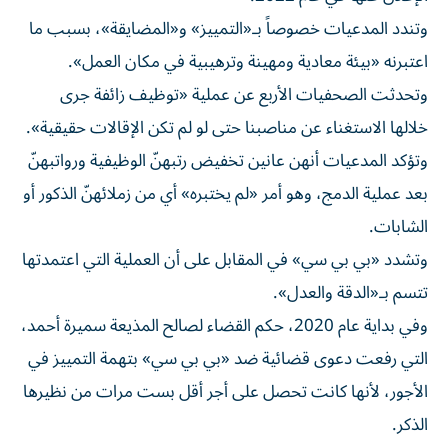
وتندد المدعيات خصوصاً بـ«التمييز» و«المضايقة»، بسبب ما
اعتبرنه «بيئة معادية ومهينة وترهيبية في مكان العمل».
وتحدثت الصحفيات الأربع عن عملية «توظيف زائفة جرى
خلالها الاستغناء عن مناصبنا حتى لو لم تكن الإقالات حقيقية».
وتؤكد المدعيات أنهن عانين تخفيض رتبهنّ الوظيفية ورواتبهنّ
بعد عملية الدمج، وهو أمر «لم يختبره» أي من زملائهنّ الذكور أو
الشابات.
وتشدد «بي بي سي» في المقابل على أن العملية التي اعتمدتها
تتسم بـ«الدقة والعدل».
وفي بداية عام 2020، حكم القضاء لصالح المذيعة سميرة أحمد،
التي رفعت دعوى قضائية ضد «بي بي سي» بتهمة التمييز في
الأجور، لأنها كانت تحصل على أجر أقل بست مرات من نظيرها
الذكر.