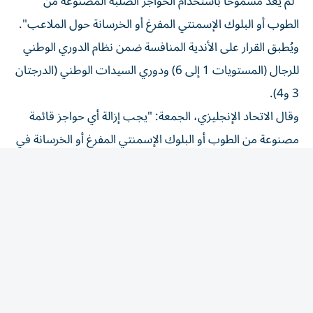
الطوب أو البلوك الإسمنتي المفرغ أو الخرسانة حول الملاعب".
ويُطبق القرار على الأندية المنافسة ضمن نظام الدوري الوطني
للرجال (المستويات 1 إلى 6) ودوري السيدات الوطني (الدرجتان
3 و4).
وقال الاتحاد الإنجليزي، الجمعة: "يجب إزالة أي حواجز قائمة
مصنوعة من الطوب أو البلوك الإسمنتي المفرغ أو الخرسانة في
أقرب وقت معقول، أو تغطيتها بوسائل حماية مناسبة إذا
تعذرت إزالتها لأسباب إنشائية".
وتابع: "لقد أبلغنا الأندية في هذه المستويات بأنه يتعين عليها
اتخاذ إجراءات نتيجة لهذه التغييرات".
المقالة التالية