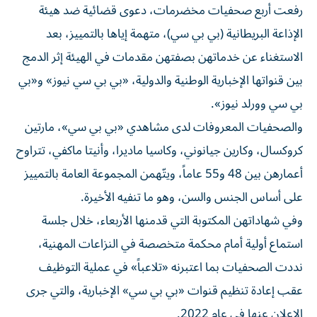
رفعت أربع صحفيات مخضرمات، دعوى قضائية ضد هيئة
الإذاعة البريطانية (بي بي سي)، متهمة إياها بالتمييز، بعد
الاستغناء عن خدماتهن بصفتهن مقدمات في الهيئة إثر الدمج
بين قنواتها الإخبارية الوطنية والدولية، «بي بي سي نيوز» و«بي
بي سي وورلد نيوز».
والصحفيات المعروفات لدى مشاهدي «بي بي سي»، مارتين
كروكسال، وكارين جيانوني، وكاسيا ماديرا، وأنيتا ماكفي، تتراوح
أعمارهن بين 48 و55 عاماً، ويتّهمن المجموعة العامة بالتمييز
على أساس الجنس والسن، وهو ما تنفيه الأخيرة.
وفي شهاداتهن المكتوبة التي قدمنها الأربعاء، خلال جلسة
استماع أولية أمام محكمة متخصصة في النزاعات المهنية،
نددت الصحفيات بما اعتبرنه «تلاعباً» في عملية التوظيف
عقب إعادة تنظيم قنوات «بي بي سي» الإخبارية، والتي جرى
الإعلان عنها في عام 2022.