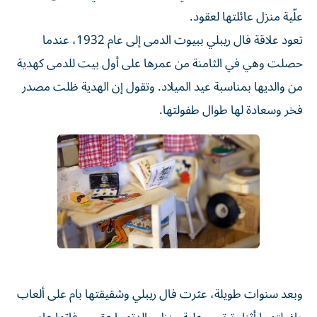
علّية منزل عائلتها لعقود.
تعود علاقة فال ريبلي ببيوت الدمى إلى عام 1932، عندما
حصلت وهي في الثامنة من عمرها على أول بيت للدمى كهدية
من والديها بمناسبة عيد الميلاد. وتقول إن الهدية ظلت مصدر
فخر وسعادة لها طوال طفولتها.
وبعد سنوات طويلة، عثرت فال ريبلي وشقيقتها بام على ألعاب