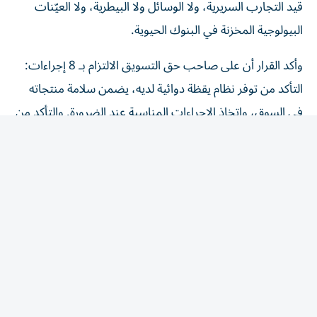
قيد التجارب السريرية، ولا الوسائل ولا البيطرية، ولا العيّنات
البيولوجية المخزنة في البنوك الحيوية.
وأكد القرار أن على صاحب حق التسويق الالتزام بـ 8 إجراءات:
التأكد من توفر نظام يقظة دوائية لديه، يضمن سلامة منتجاته
في السوق، واتخاذ الإجراءات المناسبة عند الضرورة. والتأكد من
أن جميع المعلومات المرتبطة بتوازن المنافع والمخاطر للمنتج
الطبي، تُبلّغ إلى الوحدة التنظيمية، وفق الضوابط والشروط
الواردة في الدليل. وإنشاء نظام لجمع التقارير المتعلقة بالآثار
المعاكسة المشتبه فيها الخاصة بمنتجاته المتداولة، وتسجيلها
والإبلاغ عنها مع الالتزام بتشريعات حماية البيانات. ووضع
أنظمة لتتبع تقارير الآثار المعاكسة ومتابعتها مع الالتزام
بالتشريعات المعمول بها والمتعلقة بحماية البيانات، الاحتفاظ
ببيانات اليقظة الدوائية وتقارير السلامة المتعلقة بكل منتج