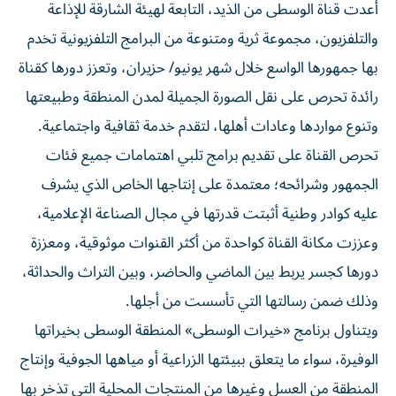
أعدت قناة الوسطى من الذيد، التابعة لهيئة الشارقة للإذاعة
والتلفزيون، مجموعة ثرية ومتنوعة من البرامج التلفزيونية تخدم
بها جمهورها الواسع خلال شهر يونيو/ حزيران، وتعزز دورها كقناة
رائدة تحرص على نقل الصورة الجميلة لمدن المنطقة وطبيعتها
وتنوع مواردها وعادات أهلها، لتقدم خدمة ثقافية واجتماعية.
تحرص القناة على تقديم برامج تلبي اهتمامات جميع فئات
الجمهور وشرائحه؛ معتمدة على إنتاجها الخاص الذي يشرف
عليه كوادر وطنية أثبتت قدرتها في مجال الصناعة الإعلامية،
وعززت مكانة القناة كواحدة من أكثر القنوات موثوقية، ومعززة
دورها كجسر يربط بين الماضي والحاضر، وبين التراث والحداثة،
وذلك ضمن رسالتها التي تأسست من أجلها.
ويتناول برنامج «خيرات الوسطى» المنطقة الوسطى بخيراتها
الوفيرة، سواء ما يتعلق ببيئتها الزراعية أو مياهها الجوفية وإنتاج
المنطقة من العسل وغيرها من المنتجات المحلية التي تذخر بها