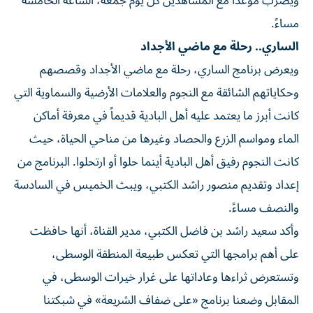
ويضرب موعداً مع المشاهدين كل يوم جمعة، الساعة الخامسة
مساءً.
الساري.. رحلة مع ماضي الأجداد
ويعرض برنامج الساري، رحلة مع ماضي الأجداد وقصصهم
وحكاياتهم الشائقة مع النجوم والعلامات الأرضية والسماوية التي
كانت أبرز ما يعتمد عليه أهل البادية قديماً في معرفة أماكن
الماء ومواسم الزرع والحصاد وغيرها من مناحي الحياة، حيث
كانت النجوم رفيق أهل البادية أينما حلوا أو ارتحلوا. البرنامج من
إعداد وتقديم منصور راشد الكتبي، ويبث الخميس في السادسة
والنصف مساءً.
وأكد سعيد راشد بن فاضل الكتبي، مدير القناة، أنها حافظت
على أهم برامجها التي تعكس طبيعة المنطقة الوسطى،
وتستعرض ثراءها وعاداتها على غرار خيرات الوسطى، في
المقابل وضعنا برنامج «على ضفاف الشريعة» في شبكتنا