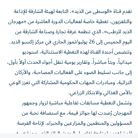
​تقدم قناة «الوسطى من الذيد»، التابعة لهيئة الشارقة للإذاعة
والتلفزيون، تغطية خاصة لفعاليات الدورة العاشرة من «مهرجان
الذيد للرطب»، الذي تنظمه غرفة تجارة وصناعة الشارقة من
اليوم الخميس إلى 26 يوليو/تموز الجاري في مركز إكسبو الذيد.
وتتضمن أجندة القناة لهذه التغطية الاستثنائية، استوديو
ميدانياً، وبثاً مباشراً، وتقارير يومية تنقل أجواء الحدث أولاً بأول،
إلى جانب تسليط الضوء على الفعاليات المصاحبة، والأركان
التراثية، ومبادرات الجهات الحكومية المشاركة التي تعزز الوعي
بالأمن الغذائي والابتكار الزراعي.
​وتشمل التغطية مسابقات تفاعلية مباشرة لزوار وجمهور
المهرجان رُصدت لها جوائز قيمة، مع استضافة نخبة من
المسؤولين والمنظمين والمزارعين والخبراء، لإتاحة الفرصة
للمشاهدين لمتابعة تفاصيل الحدث الرائد الذي حجز لنفسه