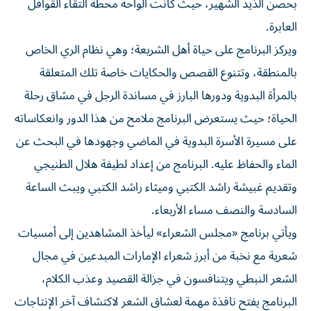
بحصن الذيد الشهير، حيث كانت الواحة محطة التقاء القوافل
العابرة.
ويركز البرنامج على حياة أهل الشريعة؛ وهي نظام الري الخاص
بالمنطقة، وتتنوع القصص والحكايات خاصة تلك المتعلقة
بالمرأة البدوية ودورها البارز في مساندة الرجل في مشاق رحلة
الحياة؛ حيث يستعرض البرنامج ملامح من هذا الدور وانعكاساته
على مسيرة الأسرة البدوية في الماضي وجهودها في البحث عن
الماء والحفاظ عليه. البرنامج من إعداد لطيفة هلال الطنيجي
وتقديم غبيشة راشد الكتبي وميثاء راشد الكتبي ويبث الساعة
السادسة والنصف مساء الأربعاء.
ويأتي برنامج «مجلس الشعراء» ليأخذ المشاهدين إلى أمسيات
شعرية مع نخبة من أبرز شعراء الإمارات المبدعين في مجال
الشعر النبطي ويتنافسون في جزالة القصيد وعذب الكلام،
البرنامج يفتح نافذة مهمة لعشاق الشعر لاكتشاف آخر الإنتاجات