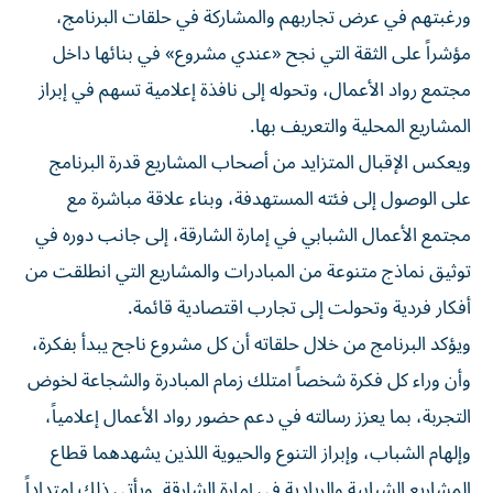
ورغبتهم في عرض تجاربهم والمشاركة في حلقات البرنامج،
مؤشراً على الثقة التي نجح «عندي مشروع» في بنائها داخل
مجتمع رواد الأعمال، وتحوله إلى نافذة إعلامية تسهم في إبراز
المشاريع المحلية والتعريف بها.
ويعكس الإقبال المتزايد من أصحاب المشاريع قدرة البرنامج
على الوصول إلى فئته المستهدفة، وبناء علاقة مباشرة مع
مجتمع الأعمال الشبابي في إمارة الشارقة، إلى جانب دوره في
توثيق نماذج متنوعة من المبادرات والمشاريع التي انطلقت من
أفكار فردية وتحولت إلى تجارب اقتصادية قائمة.
ويؤكد البرنامج من خلال حلقاته أن كل مشروع ناجح يبدأ بفكرة،
وأن وراء كل فكرة شخصاً امتلك زمام المبادرة والشجاعة لخوض
التجربة، بما يعزز رسالته في دعم حضور رواد الأعمال إعلامياً،
وإلهام الشباب، وإبراز التنوع والحيوية اللذين يشهدهما قطاع
المشاريع الشبابية والريادية في إمارة الشارقة. ويأتي ذلك امتداداً