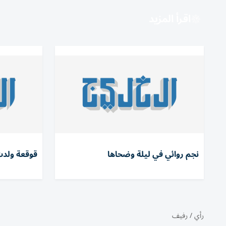
اقرأ المزيد
نجم روائي في ليلة وضحاها
قوقعة ولدت
رأي
/
رفيف