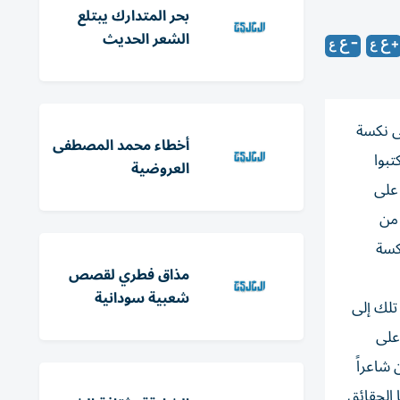
بحر المتدارك يبتلع
الشعر الحديث
ى نكسة
أخطاء محمد المصطفى
تبوا
العروضية
 على
فقع) من
كسة
مذاق فطري لقصص
شعبية سودانية
تلك إلى
على
 شاعراً
 الحقائق