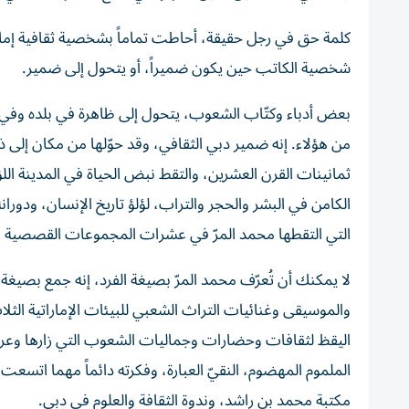
كلمة حق في رجل حقيقة، أحاطت تماماً بشخصية ثقافية إماراتية
شخصية الكاتب حين يكون ضميراً، أو يتحول إلى ضمير.
بعض أدباء وكتّاب الشعوب، يتحول إلى ظاهرة في بلده وفي ا
من هؤلاء. إنه ضمير دبي الثقافي، وقد حوّلها من مكان إلى ذ
ثمانينات القرن العشرين، والتقط نبض الحياة في المدينة اللؤ
الكامن في البشر والحجر والتراب، لؤلؤ تاريخ الإنسان، ودوران
التي التقطها محمد المرّ في عشرات المجموعات القصصية الت
لا يمكنك أن تُعرّف محمد المرّ بصيغة الفرد، إنه جمع بصيغة 
والموسيقى وغنائيات التراث الشعبي للبيئات الإماراتية الثلا
اليقظ لثقافات وحضارات وجماليات الشعوب التي زارها وعرفها
الملموم المهضوم، النقيّ العبارة، وفكرته دائماً مهما اتسعت،
مكتبة محمد بن راشد، وندوة الثقافة والعلوم في دبي.