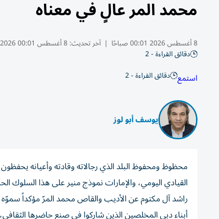
محمد المر عالٍ في معناه
8 أغسطس 2026 00:01 صباحًا
|
آخر تحديث:
8 أغسطس 00:01 2026
دقائق القراءة - 2
دقائق القراءة - 2
استمع
يوسف أبو لوز
محظوظ ومحفوظ البلد الذي رجالاته وقادته وأعيانه يحفظون ال
القيادي اليومي، والإمارات نموذج منير على هذا السلوك الح
راشد آل مكتوم عن الأديب والقاص محمد المرّ مؤكداً سموّه في
أبناء دبي المخلصين الذين شاركوا في صنع حاضرها الثقافي، وت