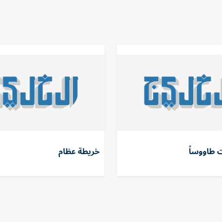
 طاووساً
خريطة عظام