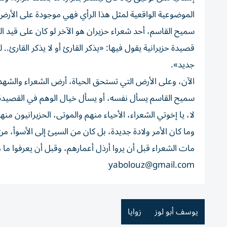
الموضوعية الواقعية لمثل هذا الرأي فهي موجودة على الأرض
سميح القاسم، أحد شعراء حزيران هو الآخر لو كان على قيد الح
قصيدة حزيرانية يقول فيها: «يذكر القارئ أو لا يذكر القارئ
جديد».
الآن، وعلى الأرض التي تستحق الحياة، أرض الشعراء والشهداء
سميح القاسم يسأل نفسه، أو يسأل خيال الوهم في القصيدة
لا، يا إخوتي الشعراء، الأحياء منهم والموتى، الحزيرانيون من
وما كان الأمر ولادة جديدة، بل كان من السيئ إلى الأسوأ، م
مات الشعراء قبل أن يروا أرذل أعمارهم، وقبل أن يعرفوا ما 
yabolouz@gmail.com
يوسف أبو لوز
زوايا