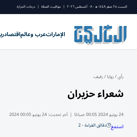
السبت ٢٥ صفر ١٤٤٨ ه - ٠٨ أغسطس ٢٠٢٦
|
مواقيت الصلاة
|
درجات الحرارة
الإمارات
عرب وعالم
اقتصاد
ري
رأي
/
زوايا
/
رفيف
شعراء حزيران
24 يونيو 2024 00:05 صباحًا
|
آخر تحديث:
24 يونيو 00:05 2024
دقائق القراءة - 2
استمع