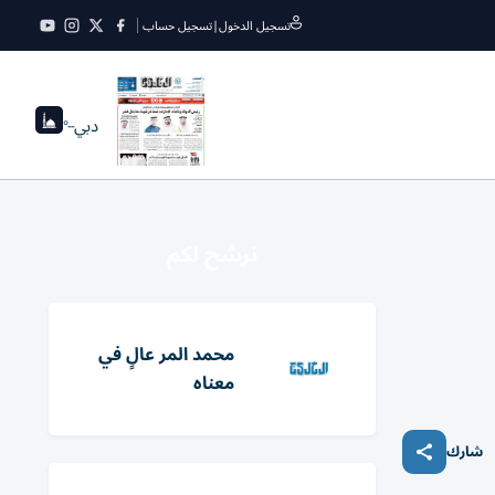
تسجيل الدخول
|
تسجيل حساب
دبي
--°
نرشح لكم
محمد المر عالٍ في
معناه
شارك