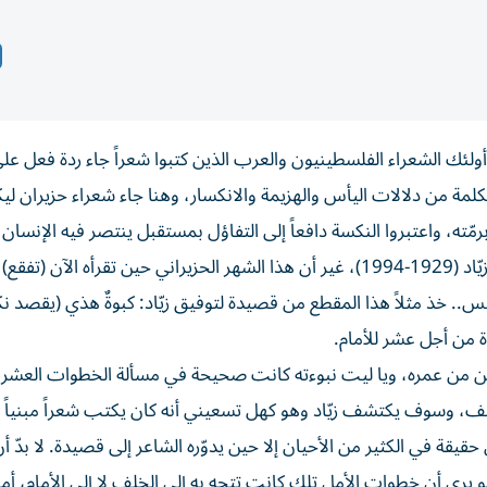
لئك الشعراء الفلسطينيون والعرب الذين كتبوا شعراً جاء ردة فعل عل
في الكلمة من دلالات اليأس والهزيمة والانكسار، وهنا جاء شعراء حزيران ليك
ّته، واعتبروا النكسة دافعاً إلى التفاؤل بمستقبل ينتصر فيه الإنسان
إحباطه، وينطلق إلى الأمام عشر خطوات مثلما كتب توفيق زيّاد (1929-1994)، غير أن هذا الشهر الحزيراني حين تقرأه الآن (ت
فس.. خذ مثلاً هذا المقطع من قصيدة لتوفيق زيّاد: كبوةٌ هذي (يقصد ن
 من أجل عشر للأمام.
تسعين من عمره، ويا ليت نبوءته كانت صحيحة في مسألة الخطوات العشر 
لف، وسوف يكتشف زيّاد وهو كهل تسعيني أنه كان يكتب شعراً مبنياً 
قة في الكثير من الأحيان إلا حين يدوّره الشاعر إلى قصيدة. لا بدّ أن
هو يرى أن خطوات الأمل تلك كانت تتجه به إلى الخلف لا إلى الأمام، أما