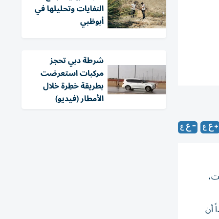
النفايات وتحليلها في
أبوظبي
شرطة دبي تحجز
مركبات استعرضت
بطريقة خطِرة خلال
الأمطار (فيديو)
ات،
ر الرابط التالي: https://t.co/Pp44c2Dag6، مؤكداً أن