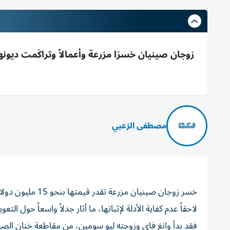
زوجان صينيان خسرَا مزرعة وأعمالاً وتراكَمت ديونه
مصطفى الزعبي
خسر زوجان صينيان
لاحقاً عدم كفاية الأدلة لإثباتها، ما أثار جدلاً واسعاً حول التع
فقد بدأ وانغ فاي وزوجته ليو سومين، من مقاطعة خنان الص