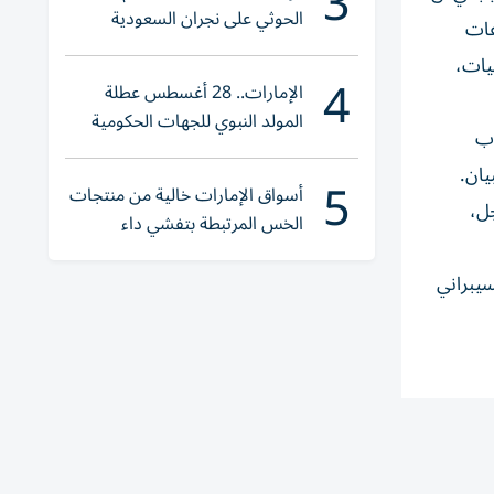
3
الحوثي على نجران السعودية
عات
يات،
4
الإمارات.. 28 أغسطس عطلة
المولد النبوي للجهات الحكومية
ولار إلى حساب
الاتحادية و «الخاص»
5
أسواق الإمارات خالية من منتجات
ل،
الخس المرتبطة بتفشي داء
السيكلوسبورا
سيبراني