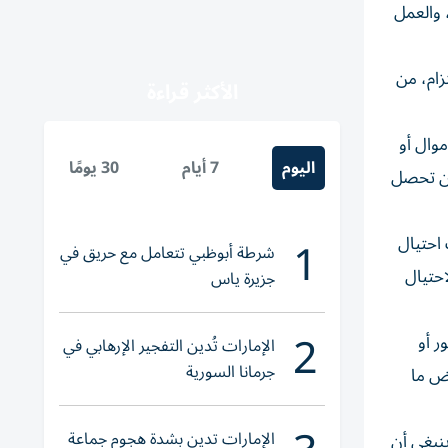
 والعمل
زام، من
الأكثر قراءة
وال أو
اليوم
7 أيام
30 يومًا
 لن تحصل
1
 احتيال
شرطة أبوظبي تتعامل مع حريق في
حتيال
جزيرة ياس
2
ر أو
الإمارات تُدين التفجير الإرهابي في
جرمانا السورية
رض ما
الإمارات تدين بشدة هجوم جماعة
نبغي أن