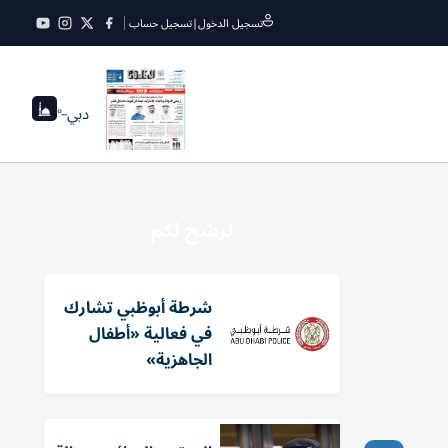
تسجيل الدخول
|
تسجيل حساب
دبي
--°
نرشح لكم
شرطة أبوظبي تشارك
في فعالية «أطفال
الجاهزية»