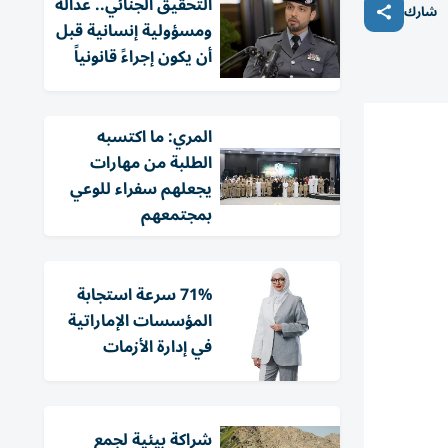
التحقيق الجنائي.. عدالة
شارك
ومسؤولية إنسانية قبل
أن يكون إجراءً قانونياً
المري: ما اكتسبه
الطلبة من مهارات
يجعلهم سفراء للوعي
بمجتمعهم
71% سرعة استجابة
المؤسسات الإماراتية
في إدارة الأزمات
شراكة بيئية لجمع