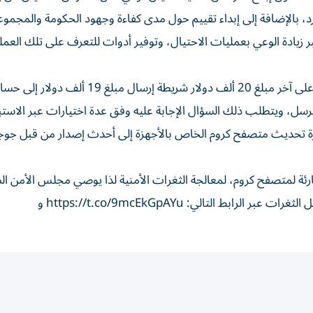
رد، بالإضافة إلى إبداء تقييم حول مدى كفاءة وجهود الحكومة والمجمو
 زيادة الوعي بعمليات الاحتيال، وتوفير أدوات للتعرف على تلك العمل
واستعرض الاستبيان سيناريو في حال عرض أحد الأشخاص على آخر مبلغ 20 ألف دولار شريطة إرسال مبلغ 19 ألف د
رة تحديث متصفح كروم الخاص بالأجهزة إلى أحدث إصدار من قبل جوج
 لمتصفح كروم، لمعالجة الثغرات الأمنية لذا يوصي مجلس الأمن ال
بضرورة تحديث متصفح كروم، داعياً على الاطلاع على تفاصيل الثغرات عبر الرابط التالي: https://t.co/9mcEkGpAYu و