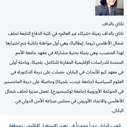
ناناي بالداف
ناناي بالداف زميلة «شركاء عبر العالم» في كلية الدفاع التابعة لحلف
شمال الأطلسي (روما، إيطاليا)، وهي أول مواطنة يابانية يتم اختيارها
لهذا المنصب. وهي زميلة بحثية مشاركة في معهد جامعة الأمم
المتحدة للدراسات الإقليمية المقارنة للتكامل، بلجيكا، وباحثة أولى
في معهد كيو للأبحاث في اليابان. حصلت على درجة الدكتوراه في
العلوم السياسية (جامعة غينت، بلجيكا) وحاصلة على درجة الماجستير
في الحوكمة الأوروبية (جامعة لوكسمبورج). تعمل مديرة لحلف شمال
الأطلسي والاتحاد الأوروبي في مجلس صناعة الأمن الدولي في
اليابان.
تلعب اليابان دوراً محورياً في تعزيز الاستقرار الإقليمي بمنطقة