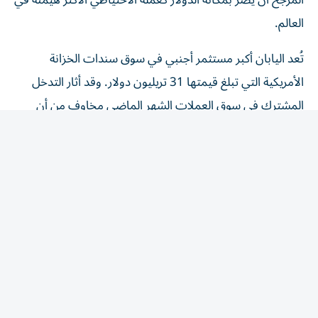
العالم.
تُعد اليابان أكبر مستثمر أجنبي في سوق سندات الخزانة
الأمريكية التي تبلغ قيمتها 31 تريليون دولار. وقد أثار التدخل
المشترك في سوق العملات الشهر الماضي مخاوف من أن
الدعم الأمريكي للين - والذي يهدف على الأرجح إلى منع
التقلبات غير المرغوب فيها في سوق السندات الأمريكية - قد
يقوض الثقة في احتياطيات الدولار.
بحسب «غولدمان ساكس» فإن هذا الطرح يفترض أن الولايات
المتحدة قد تحاول منع أطراف أخرى من بيع سندات الخزانة في
المستقبل.
وكتب استراتيجيون - بمن فيهم مايكل كاهيل - في مذكرة
بحثية: «يبدو هذا استنتاجاً مبالغاً فيه؛ فنحن نشكك في الحجج