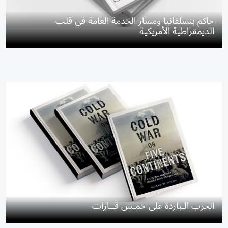
حاكم بنسلفانيا ومسار الخدمة العامة في قلب
الديمقراطية الأمريكية
الحرب الـباردة على خمـس قــارات