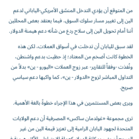
من المتوقع أن يؤدي التدخل المنسّق الأمريكي-الياباني لدعم
الين إلى تغيير مسار سلوك السوق، فيما يعتقد بعض المحللين
أننا أمام تحويل الين إلى سلاح ردع من شأنه دعم هيمنة الدولار.
لقد سبق لليابان أن تدخلت في أسواق العملات، لكن هذه
الخطوة كانت أضخم من المعتاد؛ إذ حظيت بدعم واشنطن،
ونُفذت -وفقاً للتقارير- عبر زوج العملات «اليورو - ين» بدلاً من
التداول المباشر لزوج «الدولار - ين»، كما واكبها دعم سياسي
صريح.
ويرى بعض المستثمرين في هذا الإجراء خطوةً بالغة الأهمية.
ترى مجموعة «غولدمان ساكس» المصرفية أن دعم الولايات
المتحدة لجهود اليابان الرامية إلى تعزيز قيمة الين من غير
المرجح أن يضر بمكانة الدولار كعملة الاحتياطي الأكثر هيمنة في