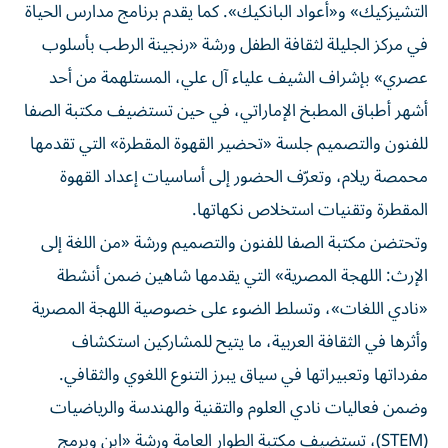
التشيزكيك» و«أعواد البانكيك». كما يقدم برنامج مدارس الحياة
في مركز الجليلة لثقافة الطفل ورشة «رنجينة الرطب بأسلوب
عصري» بإشراف الشيف علياء آل علي، المستلهمة من أحد
أشهر أطباق المطبخ الإماراتي، في حين تستضيف مكتبة الصفا
للفنون والتصميم جلسة «تحضير القهوة المقطرة» التي تقدمها
محمصة ريلام، وتعرّف الحضور إلى أساسيات إعداد القهوة
المقطرة وتقنيات استخلاص نكهاتها.
وتحتضن مكتبة الصفا للفنون والتصميم ورشة «من اللغة إلى
الإرث: اللهجة المصرية» التي يقدمها شاهين ضمن أنشطة
«نادي اللغات»، وتسلط الضوء على خصوصية اللهجة المصرية
وأثرها في الثقافة العربية، ما يتيح للمشاركين استكشاف
مفرداتها وتعبيراتها في سياق يبرز التنوع اللغوي والثقافي.
وضمن فعاليات نادي العلوم والتقنية والهندسة والرياضيات
(STEM)، تستضيف مكتبة الطوار العامة ورشة «ابنِ وبرمج