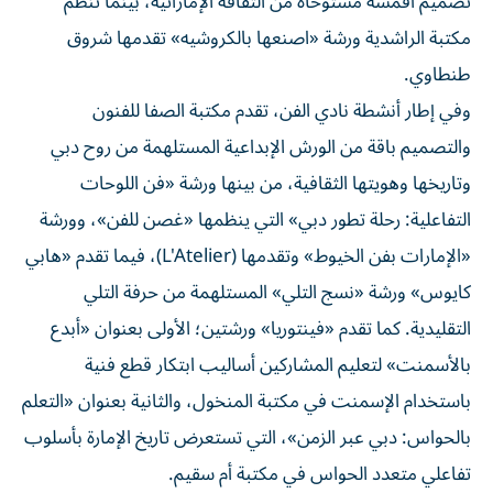
تصميم أقمشة مستوحاة من الثقافة الإماراتية، بينما تنظم
مكتبة الراشدية ورشة «اصنعها بالكروشيه» تقدمها شروق
طنطاوي.
وفي إطار أنشطة نادي الفن، تقدم مكتبة الصفا للفنون
والتصميم باقة من الورش الإبداعية المستلهمة من روح دبي
وتاريخها وهويتها الثقافية، من بينها ورشة «فن اللوحات
التفاعلية: رحلة تطور دبي» التي ينظمها «غصن للفن»، وورشة
«الإمارات بفن الخيوط» وتقدمها (L'Atelier)، فيما تقدم «هابي
كايوس» ورشة «نسج التلي» المستلهمة من حرفة التلي
التقليدية. كما تقدم «فينتوريا» ورشتين؛ الأولى بعنوان «أبدع
بالأسمنت» لتعليم المشاركين أساليب ابتكار قطع فنية
باستخدام الإسمنت في مكتبة المنخول، والثانية بعنوان «التعلم
بالحواس: دبي عبر الزمن»، التي تستعرض تاريخ الإمارة بأسلوب
تفاعلي متعدد الحواس في مكتبة أم سقيم.