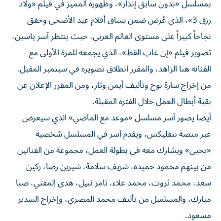
بمسلسل «بدون سابق إنذار»، وظهوره المميز في فيلم «ولاد
رزق 3»، الذي عُرض ضمن سباق أفلام عيد الأضحى وحقق
نجاحاً كبيراً على مستوى العالم العربي، حيث ينتظر آسر ياسين،
تصوير فيلم «إن غاب القط»، الذي يجمعه للمرة الأولى مع
الفنانة هنا الزاهد، والمقرر انطلاق تصويره في سبتمبر المقبل،
من إخراج سارة نوح وتأليف أيمن وتار، ومن المقرر الإعلان عن
بقية أبطال العمل خلال الفترة المقبلة.
أيضا يصور آسر مسلسل «موعد مع الماضي» الذي سيعرض
عبر منصة نتفليكس، ويقدم آسر في المسلسل شخصية
«يحيى» ويشارك معه في بطولة العمل، مجموعة من الفنانين
من بينهم محمود حميدة، شريف سلامة، شيرين رضا، ركين
سعد، محمد ثروت، محمد علاء، تامر نبيل، هدى المفتي، صبا
مبارك، والمسلسل من تأليف محمد المصري، وإخراج السدير
مسعود.