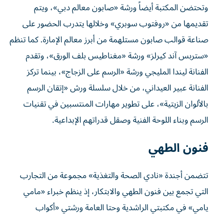
وتحتضن المكتبة أيضاً ورشة «صابون معالم دبي»، ويتم
تقديمها من «روفتوب سوبري» وخلالها يتدرب الحضور على
صناعة قوالب صابون مستلهمة من أبرز معالم الإمارة. كما تنظم
«ستربس آند كيرلز» ورشة «مغناطيس بلف الورق»، وتقدم
الفنانة ليندا المليجي ورشة «الرسم على الزجاج»، بينما تركز
الفنانة عبير العيداني، من خلال سلسلة ورش «إتقان الرسم
بالألوان الزيتية»، على تطوير مهارات المنتسبين في تقنيات
الرسم وبناء اللوحة الفنية وصقل قدراتهم الإبداعية.
فنون الطهي
تتضمن أجندة «نادي الصحة والتغذية» مجموعة من التجارب
التي تجمع بين فنون الطهي والابتكار، إذ ينظم خبراء «مامي
يامي» في مكتبتي الراشدية وحتا العامة ورشتي «أكواب