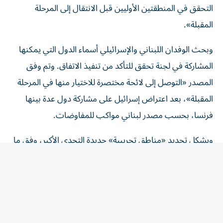
المقبلة».
وبحث الوفدان اللبناني والإسرائيلي أسماء الدول التي يمكنها
المشاركة في لجنة تحقق للتأكد من تنفيذ الاتفاق. وتم وفق
المصدر «التوصل إلى لائحة مختصرة للاختيار منها في المرحلة
المقبلة»، بعد اعتراض إسرائيل على مشاركة دول عدة بينها
فرنسا، بحسب مصدر لبناني مواكب للمفاوضات.
ويشكل تحديد «مناطق تجريبية» جديدة التحدي الأكبر، وفق ما
يقول خبراء، وسيكون ذلك بمثابة اختبار لجدية إسرائيل
بالانسحاب الفعلي منها، وكذلك لقدرة الجيش اللبناني على
الانتشار وتفكيك أي بنى عسكرية تابعة لحزب الله، الذي يرفض
نزع سلاحه والتفاوض المباشر.
وبحسب المصدر في الرئاسة اللبنانية، تم اقتراح الأول من