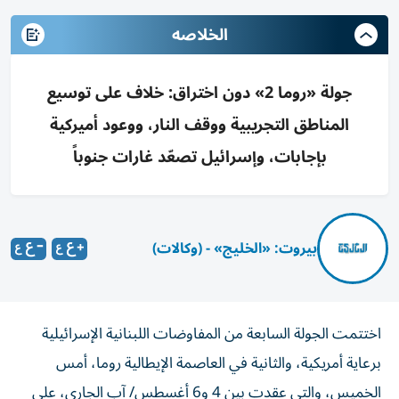
الخلاصه
جولة «روما 2» دون اختراق: خلاف على توسيع
المناطق التجريبية ووقف النار، ووعود أميركية
بإجابات، وإسرائيل تصعّد غارات جنوباً
بيروت: «الخليج» - (وكالات)
اختتمت الجولة السابعة من المفاوضات اللبنانية الإسرائيلية
برعاية أمريكية، والثانية في العاصمة الإيطالية روما، أمس
الخميس، والتي عقدت بين 4 و6 أغسطس/ آب الجاري، على