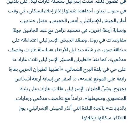
في غضون ذلك، شنّت إسرائيل سلسلة غارات ليلاً، على بلدتين
في جنوب لبنان، أحداهما شملها إنذار إخلاء للسكان، في وقت
أعلن الجيش الإسرائيلي، أمس الخميس، مقتل جنديين،
وإصابة أربعة آخرين، في تصعيد تزامن مع عقد الجانبين جولة
مفاوضات في روما. وصعّد الجيش الإسرائيلي اعتداءاته على
منطقة صور، عبر شنّه منذ ليل الأربعاء «سلسلة غارات وقصف
مدفعي». كما نفذ «الطيران المسيّر الإسرائيلي ثلاث غارات»
على حي في بلدة البرج الشمالي، «أعقبها الطيران الحربي بغارة
رابعة على الموقع نفسه»، ما أسفر عن إصابة أربعة أشخاص
بجروح. وشنّ الطيران الإسرائيلي «ثلاث غارات على بلدة
المنصوري ومحيطها»، تزامناً مع «قصف مدفعي ورمايات
بالدبابات» باتجاه البلدة التي أنذر الجيش الإسرائيلي، يوم
الثلاثاء، سكانها بإخلائها.