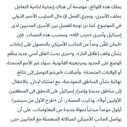
يملك هذه اللوائح، موضحة أن هناك إيجابية لناحية التعامل
بملف الأسرى، ويجري العمل لإدخال الصليب الأحمر الدولي
في الموضوع. كما برز توجه للفصل بين الأسرى المدنيين لدى
إسرائيل وأسرى «حزب الله». وبحسب هذه المصادر، فإن
«لبنان تلقّى وعداً من الجانب الأمريكي بالحصول على إجابات
بشأن وقف إطلاق النار»، و«جرى بحث اتفاق أمني جديد ينظّم
الوضع على الحدود ومرجعيته القانونية، سواء عبر الأمم المتحدة،
أو ​الولايات المتحدة​». وأضافت «لم يتم التوصل إلى نتائج
نهائية بشأن المناطق النموذجية، مع تمسّك لبنان، بالانتقال
إلى مناطق جديدة وإصرار إسرائيل على التحقق في المنطقتين
الأوليين أولاً». وذكرت المصادر، أن «طرح الأول من سبتمبر/
أيلول موعداً مبدئياً لجولة جديدة من المفاوضات، على أن
يواصل الجانب الأمريكي اتصالاته المنفصلة مع الجانبين حتى