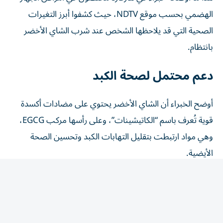
الهضمي بحسب موقع NDTV، حيث كشفوا أبرز التغيرات
الصحية التي قد يلاحظها الشخص عند شرب الشاي الأخضر
بانتظام.
دعم محتمل لصحة الكبد
أوضح الخبراء أن الشاي الأخضر يحتوي على مضادات أكسدة
قوية تُعرف باسم “الكاتيشينات”، وعلى رأسها مركب EGCG،
وهي مواد ارتبطت بتقليل التهابات الكبد وتحسين الصحة
الأيضية.
ورغم أن الشاي الأخضر ليس مشروباً سحرياً لإزالة السموم كما
يُشاع أحياناً، فإن تناوله بانتظام قد يساعد الكبد على أداء وظائفه
الطبيعية بشكل أفضل مع مرور الوقت.