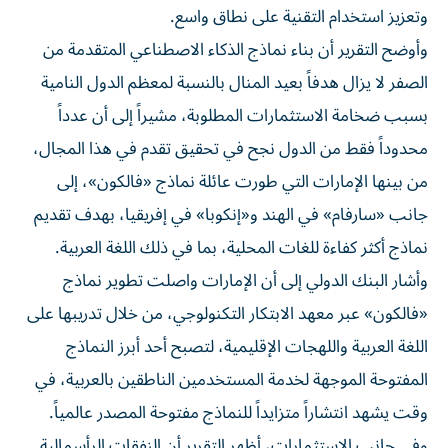
وتعزيز استخدام التقنية على نطاق واسع.
وأوضح التقرير أن بناء نماذج الذكاء الاصطناعي المتقدمة من
الصفر لا يزال هدفاً بعيد المنال بالنسبة لمعظم الدول النامية
بسبب ضخامة الاستثمارات المطلوبة، مشيراً إلى أن عدداً
محدوداً فقط من الدول نجح في تحقيق تقدم في هذا المجال،
من بينها الإمارات التي طورت عائلة نماذج «فالكون»، إلى
جانب «سارفام» في الهند و«إنكوبا» في إفريقيا، بهدف تقديم
نماذج أكثر كفاءة للغات المحلية، بما في ذلك اللغة العربية.
وأشار البنك الدولي إلى أن الإمارات واصلت تطوير نماذج
«فالكون» عبر معهد الابتكار التكنولوجي، من خلال تدريبها على
اللغة العربية واللهجات الإقليمية، لتصبح أحد أبرز النماذج
المفتوحة الموجهة لخدمة المستخدمين الناطقين بالعربية، في
وقت يشهد انتشاراً متزايداً للنماذج مفتوحة المصدر عالمياً.
وفي جانب الاستثمارات، أظهر التقرير أن النفقات الرأسمالية