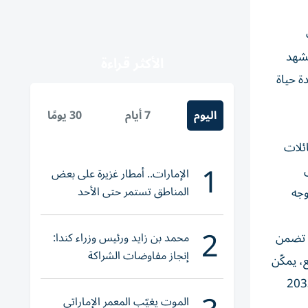
ثراء تنوّع المشهد
الأكثر قراءة
ة حياة
اليوم
7 أيام
30 يومًا
ائلات
1
الإمارات.. أمطار غزيرة على بعض
المناطق تستمر حتى الأحد
وجه
2
محمد بن زايد ورئيس وزراء كندا:
حياة تضمن
إنجاز مفاوضات الشراكة
، يمكّن
الاقتصادية في وقت قياسي
ات الضرورية ضمن نظام تعليمي يستشرف المستقبل، ويعزز الابتكار، ويلبّي مستهدفات خطة دبي 2033
الموت يغيّب المعمر الإماراتي