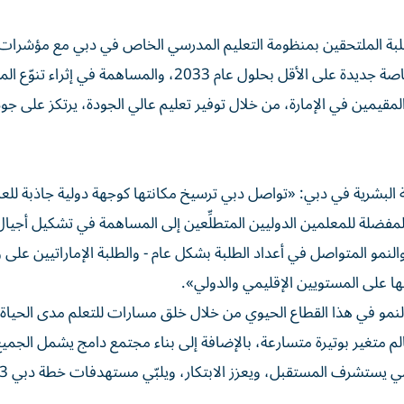
لطلبة الملتحقين بمنظومة التعليم المدرسي الخاص في دبي مع مؤشرات
استراتيجية التعليم 33، التي تستهدف افتتاح 100 مدرسة خاصة جديدة على الأقل بحلول عام 2033، والمساهمة في إ
لمقيمين في الإمارة، من خلال توفير تعليم عالي الجودة، يرتكز على جود
ة البشرية في دبي: «تواصل دبي ترسيخ مكانتها كوجهة دولية جاذبة للع
لمفضلة للمعلمين الدوليين المتطلِّعين إلى المساهمة في تشكيل أجيال
و المتواصل في أعداد الطلبة بشكل عام - والطلبة الإماراتيين على 
ا على المستويين الإقليمي والدولي».
جية التعليم 33 في تعزيز فرص النمو في هذا القطاع الحيوي من خلال خلق مسارات للتعلم مدى ال
 متغير بوتيرة متسارعة، بالإضافة إلى بناء مجتمع دامج يشمل الجميع
المتعلمين من اكتساب المهار