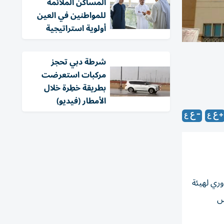
المساكن الملائمة
للمواطنين في العين
أولوية استراتيجية
شرطة دبي تحجز
مركبات استعرضت
بطريقة خطِرة خلال
الأمطار (فيديو)
- 2025، وذلك وفقاً للتقرير الدوري لهيئة
ارس