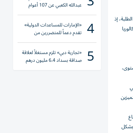
3
عبدالله الكعبي عن 107 أعوام
(فيديو)
اد الطلبة، إذ
4
«الإمارات للمساعدات الدولية»
مريكي بنسبة 14%، ومنهاج البكالوريا
تقدم دعماً للمتضررين من
الفيضانات في بنغلاديش
5
«تجارية دبي» تلزم مستغلاً لعلاقة
صداقة بسداد 6.4 مليون درهم
مي المستوى،
ي
 متميزين
اع
 بشكل