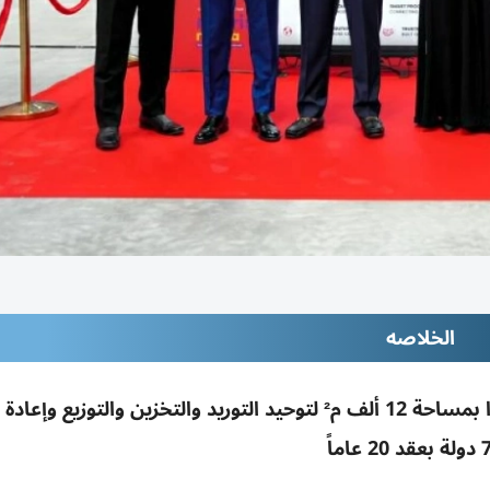
الخلاصه
مجموعة «سوميا» تدشن «سوميا وورلد» في جافزا بمساحة 12 ألف م² لتوحيد التوريد والتخزين والتوز