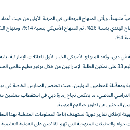
ارس الخاصة في دبي 17 منهاجاً تعليمياً متنوعاً، ويأتي المنهاج البريطاني في المرتبة الأولى من حيث أعد
يستقطب أكثر من ثلث الطلبة بنسبة بلغت 37%، يليه المنهاج الهندي بنسبة 26%، ثم المنهاج الأ
لخاصة في دبي، ويُعد المنهاج الأمريكي الخيار الأول للعائلات الإماراتية، يليه
المنهجان البريطاني والبكالوريا الدولية. وتركز استراتيجية التعليم 33 على تمكين الطلبة الإماراتيين من خلال توفير تعليم عال
ذبة ومفضَّلة للمعلمين الدوليين، حيث تحتضن المدارس الخاصة في دب
بنسبة زيادة بلغت 9% مقارنة بالعام الدراسي الماضي، ما يعكس نجاح إمارة دبي في استقطاب معلمين
يين الباحثين عن تطوير حياتهم المهنية.
ئة لإطلاق تقارير دورية تستهدف إتاحة المعلومات المتعلقة بهذا القط
ت حوله والتحليلات المنهجية التي تهم القائمين على العملية التعليمية