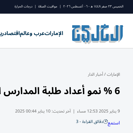
الخميس ٢٣ صفر ١٤٤٨ ه - ٠٦ أغسطس ٢٠٢٦
|
مواقيت الصلاة
|
درجات الحرارة
الإمارات
عرب وعالم
اقتصاد
ري
الإمارات
/
أخبار الدار
6 % نمو أعداد طلبة المدارس الخاصة في دبي
9 يناير 2025 12:53 مساء
|
آخر تحديث:
10 يناير 00:44 2025
دقائق القراءة - 3
استمع