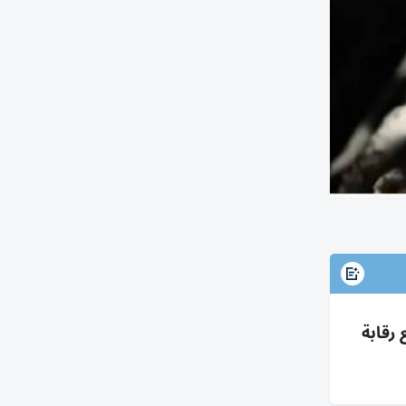
طعام ودفع 3.3م$ للولايات مع رقابة