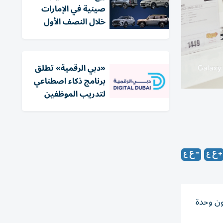
صينية في الإمارات
خلال النصف الأول
«دبي الرقمية» تطلق
برنامج ذكاء اصطناعي
لتدريب الموظفين
حاث أن إجمالي حجم شحنات الكمبيوترات الشخصية حول العالم وصلت إلى 64.4 مليون وحدة