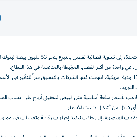
توصّلت ثلاث من كبرى شركات إنتاج البيض في الولايات المتحدة، إلى تسوية قضائية تقضي بالتبرع بنح
، في واحدة من أكبر القضايا المرتبطة بالمنافسة في هذا القطاع.
وجاءت التسوية، التي أُعلن عنها الأربعاء، بعد دعوى رفعتها 17 ولاية أمريكية، اتهمت فيها الشركات بالتنسيق سراً للتأثير في
لتوريد.
التلاعب بأسعار سلعة أساسية مثل البيض لتحقيق أرباح على حساب الم
 بأي شكل من أشكال تثبيت الأسعار.
 الشركات أيضاً 3.3 مليون دولار للولايات المتضررة، إلى جانب تنفيذ إجراءات رقابية وتغييرات في ممار