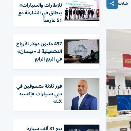
شارك
للإطارات والسيارات»
ينطلق في الشارقة مع
51 عارضاً
497 مليون دولار الأرباح
التشغيلية لـ «نيسان»
في الربع الرابع
فوز ثلاثة متسوقين في
دبي بسيارات «إكسيد
LX»
بيع 31 ألف سيارة