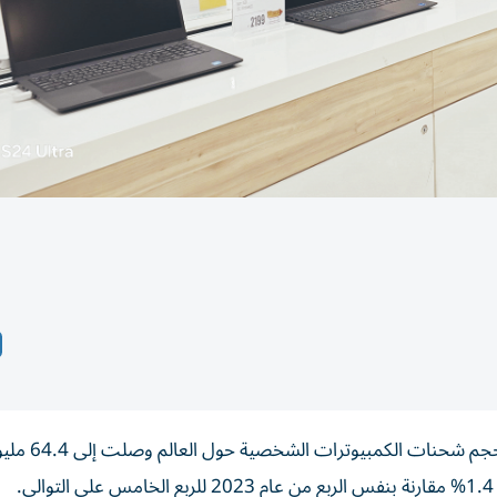
أظهرت نتائج أولية صادرة عن «جارتنر» للأب