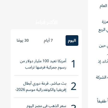
يادة بنسبة 1.3% عن 2023. ويعد هذا العام
الأكثر قراءة
ززة
 فقط في الربع
اليوم
7 أيام
30 يومًا
ي حين
1
أمريكا تعيد 100 مليار دولار من
في نتائج الأداء، إذ
رسوم جمركية فرضها ترامب
لذي حققته الشركة
2
بث مباشر.. قرعة دوري أبطال
إفريقيا والكونفدرالية موسم 2026-
2027
يل تراجعاً طفيفاً
سعر الذهب في مصر اليوم