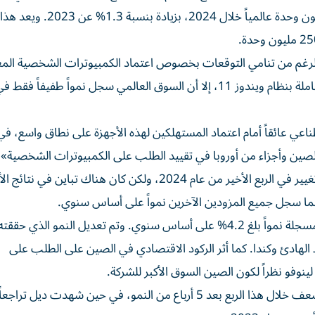
ووصل حجم شحنات الكمبيوترات الشخصية إلى 245.3 مليون وحدة عالمياً خلال 2024، بز
الرغم من تنامي التوقعات بخصوص اعتماد الكمبيوترات الشخصية المع
بالذكاء الاصطناعي ودورة تحديث الكمبيوترات الشخصية العاملة بنظام ويندوز 11، إلا أن السوق العالمي سجل نمواً طفيفاً
اعي عائقاً أمام اعتماد المستهلكين لهذه الأجهزة على نطاق واسع، ف
صين وأجزاء من أوروبا في تقييد الطلب على الكمبيوترات الشخصية».
ولم يشهد ترتيب أول 6 مزودين للكمبيوترات الشخصية أي تغيير في الربع الأخير من عام 2024، ولكن كان هناك تباين 
نما سجل جميع المزودين الآخرين نمواً على أساس سنوي.
وواصلت «لينوفو» تحقيق النمو للربع الخامس على التوالي مسجلة نمواً بلغ 4.2% على أساس سنوي. وتم تعديل النمو ا
الهادئ وكندا. كما أثر الركود الاقتصادي في الصين على الطلب على
نوفو نظراً لكون الصين السوق الأكبر للشركة.
وحقق مزودون آخرون نتائج مختلطة، إذ كان أداء إتش بي أضعف خلال هذا الربع بعد 5 أرباع من النمو، في حين شهدت د