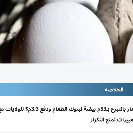
الخلاصه
3 شركات بيض بأمريكا تسوي دعوى تلاعب الأسعار بالتبرع بـ53م بيضة لبنوك ال
ييرات لمنع التكرار