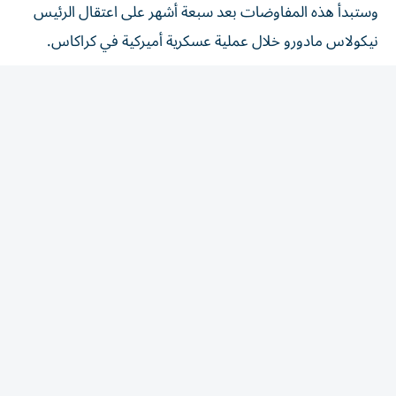
نيكولاس مادورو خلال عملية عسكرية أميركية في كراكاس.
ولم تُدع زعيمة المعارضة والحائزة جائزة نوبل للسلام ماريا كورينا
ماتشادو إلى المشاركة في الحوار، في وقت أعرب الرئيس
الأميركي دونالد ترامب مرارا عن رضاه عن أداء رودريغيز.
ونهاية الأسبوع الماضي، نأت ماتشادو بنفسها عن الحوار
وأعلنت من بنما، حيث تقيم حاليا، أنها لن تشارك فيه، مؤكدة
في الوقت نفسه أنها لن تعارض المسار.
لجنة التفاوض
ووصلت فيغيرا التي تعيش في المنفى، إلى مطار برشلونة،
وهي مدينة تقع على مسافة نحو 240 كيلومترا من كراكاس،
برفقة معارضين آخرين يشكلون لجنة التفاوض.