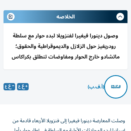
الخلاصه
وصول دينورا فيغيرا لفنزويلا لبدء حوار مع سلطة
رودريغيز حول الزلازل والديموقراطية والحقوق؛
ماتشادو خارج الحوار ومفاوضات تنطلق بكراكاس
(أ.ف.ب)
وصلت المعارضة دينورا فيغيرا إلى فنزويلا الأربعاء قادمة من
إسبانيا لبدء المحادثات الأولية مع السلطة في إطار حوار يأمل