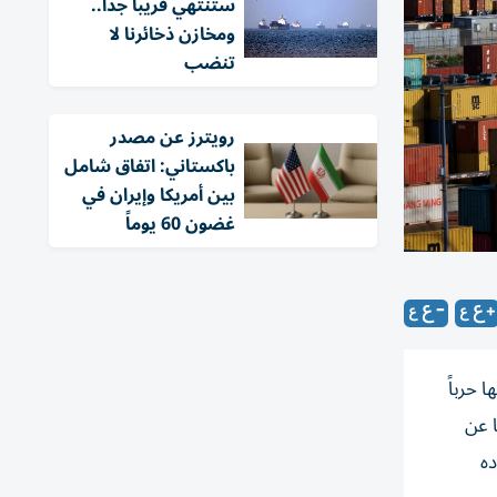
ستنتهي قريباً جداً..
ومخازن ذخائرنا لا
تنضب
‏رويترز عن مصدر
باكستاني: اتفاق شامل
بين أمريكا وإيران في
غضون 60 يوماً
 حرباً
ا عن
ده