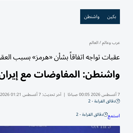
بكين
واشنطن
عرب وعالم
/
العالم
عقبات تواجه اتفاقاً بشأن «هرمز» بسبب العق
واشنطن: المفاوضات مع إيران 
7 أغسطس 2026 00:05 صباحًا
|
آخر تحديث:
7 أغسطس 01:21 2026
دقائق القراءة - 2
دقائق القراءة - 2
استمع