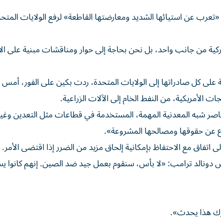
 «تعرب عن استيائها الشديد ومعارضتها القاطعة» لرفع الولايات المتحد
ركية من جانب واحد، بل نحن بحاجة إلى حوار ومناقشات مبنية على الا
فت برسوم جمركية إضافية بنسبة 10 في المئة على كل صادراتها إلى الولايات المتحدة، ردت بكين على الفور، أم
ات الأمريكية، من النفط الخام إلى الآلات الزراعية.
ناصر شبه المعدنية المهمة، المستخدمة في قطاعات مثل التعدين وغير
فاع عن حقوقها ومصالحها المشروعة».
 اتفاق مع الاحتفاظ بإمكانية إلحاق مزيد من الضرر إذا اقتضى الأمر.
يس دونالد ترامب: «لا بأس، سنقوم بعمل جيد ضد الصين. إنهم كانوا ي
ترك هذا يحدث».