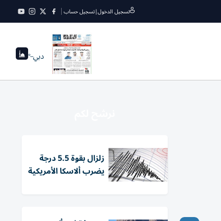
تسجيل الدخول
|
تسجيل حساب
دبي
--°
نرشح لكم
زلزال بقوة 5.5 درجة
يضرب ألاسكا الأمريكية