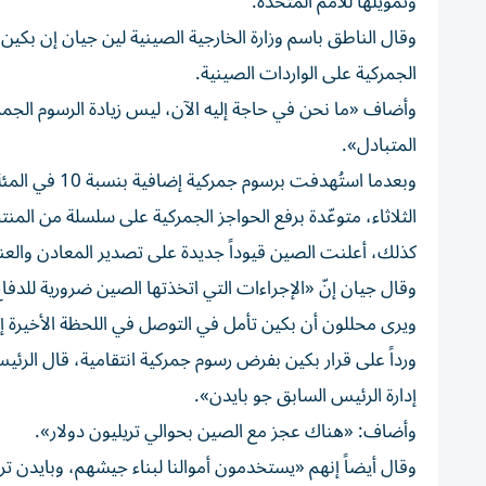
وتمويلها للأمم المتحدة.
وقال الناطق باسم وزارة الخارجية الصينية لين جيان إن بكين
الجمركية على الواردات الصينية.
وأضاف «ما نحن في حاجة إليه الآن، ليس زيادة الرسوم الجم
المتبادل».
وبعدما استُهد
الثلاثاء، متوعّدة برفع الحواجز الجمركية على سلسلة من المنتج
كذلك، أعلنت الصين قيوداً جديدة على تصدير المعادن والع
وقال جيان إنّ «الإجراءات التي اتخذتها الصين ضرورية للد
ويرى محللون أن بكين تأمل في التوصل في اللحظة الأخيرة إلى
ورداً على قرار بكين بفرض رسوم جمركية انتقامية، قال الرئ
إدارة الرئيس السابق جو بايدن».
وأضاف: «هناك عجز مع الصين بحوالي تريليون دولار».
وقال أيضاً إنهم «يستخدمون أموالنا لبناء جيشهم، وبايدن 