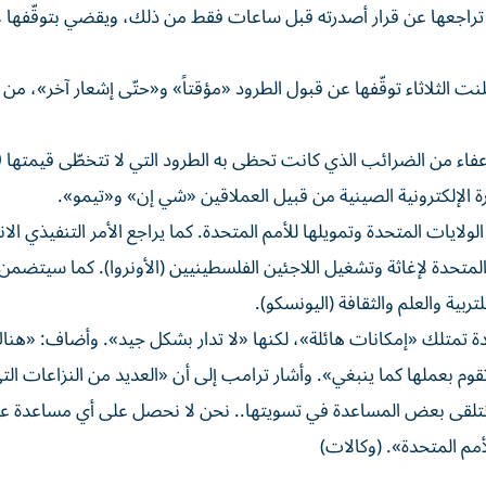
، تراجعها عن قرار أصدرته قبل ساعات فقط من ذلك، ويقضي بتوقّفها ع
ت الثلاثاء توقّفها عن قبول الطرود «مؤقتاً» و«حتّى إشعار آخر»، من 
وفي سياق 
ة الإلكترونية الصينية من قبيل العملاقين «شي إن» و«تيمو».
لولايات المتحدة وتمويلها للأمم المتحدة. كما يراجع الأمر التنفيذي ال
لمتحدة لإغاثة وتشغيل اللاجئين الفلسطينيين (الأونروا). كما سيتضمن 
بية والعلم والثقافة (اليونسكو).
حدة تمتلك «إمكانات هائلة»، لكنها «لا تدار بشكل جيد». وأضاف: «هنا
تقوم بعملها كما ينبغي». وأشار ترامب إلى أن «العديد من النزاعات ال
تلقى بعض المساعدة في تسويتها.. نحن لا نحصل على أي مساعدة ع
م المتحدة». (وكالات)