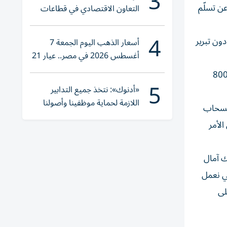
3
ن تسلّم
التعاون الاقتصادي في قطاعات
حيوية
4
دون تبرير
أسعار الذهب اليوم الجمعة 7
أغسطس 2026 في مصر.. عيار 21
يقترب من هذا الرقم
التدابير التجارية المتّخذة في حقّ الصين، إلغاء الإعفاء من الضرائب الذي كانت تحظى به الطرود التي لا تتخطّى قيمتها 800
5
«أدنوك»: نتخذ جميع التدابير
اللازمة لحماية موظفينا وأصولنا
انسحاب
وعملياتنا
الأمر
ك آمال
تي نعمل
لى