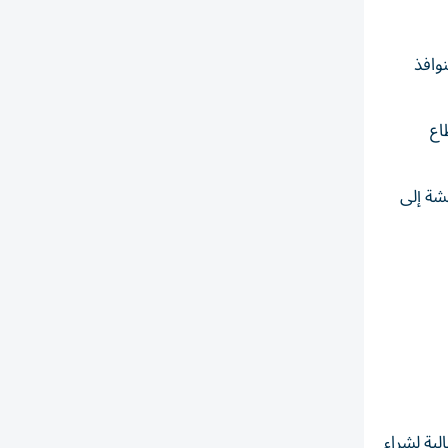
نوافذ
اع
يشة إلى
لية لشراء