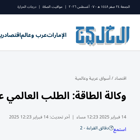
الجمعة ٢٤ صفر ١٤٤٨ ه - ٠٧ أغسطس ٢٠٢٦
|
مواقيت الصلاة
|
درجات الحرارة
الإمارات
عرب وعالم
اقتصاد
ري
اقتصاد
/
أسواق عربية وعالمية
وكالة الطاقة: الطلب العالمي على الكهربا
14 فبراير 2025 12:23 مساء
|
آخر تحديث:
14 فبراير 12:23 2025
دقائق القراءة - 2
استمع