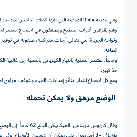
وفي مدينة هافانا القديمة التي لفها الظلام الدامس منذ بدء ا
وهم يقرعون أدوات المطبخ ويصفقون في احتجاج استمر نح
وتواجه الجزيرة التي تعاني أزمات متراكمة، صعوبة في توفير 
الطاقة.
وحالياً، تقتصر التغذية بالتيار الكهربائي بالنسبة إلى غالب
حدّ كبير.
ومع كل انقطاع للتيار، تتأثر إمدادات المياه وتتوقف مراوح ا
الوضع مرهق ولا يمكن تحمله
وقال كارلوس دويناس، الميكانيكي البالغ 62 عاماً، إن الوضع مرهق و«لا يمكن تحمّله».
وأضاف «لا أحد يقول متى يمكن أن تتحسن الأوضاع. وفي هذه الأ