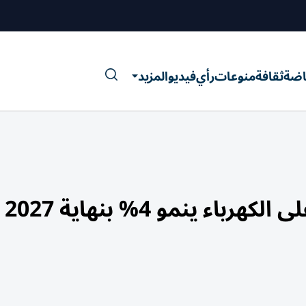
اضة
ثقافة
منوعات
رأي
فيديو
المزيد
ء ينمو 4% بنهاية 2027