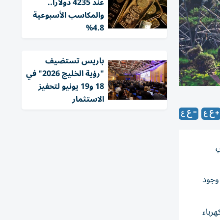
عند 4235 دولاراً..
والمكاسب الأسبوعية
4.8%
باريس تستضيف
"رؤية الخليج 2026" في
18 و19 يونيو لتحفيز
الاستثمار
 التوسع في
العالمي، مع وجود
 متعطش للكهرباء