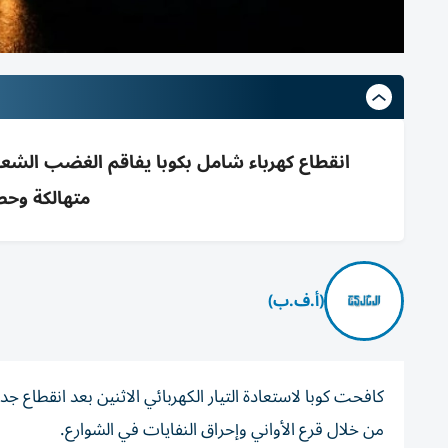
انقطاع كهرباء شامل بكوبا يفاقم الغضب الشعب
متهالكة وحص
(أ.ف.ب)
كافحت كوبا لاستعادة التيار الكهربائي الاثنين بعد انقطاع ج
من خلال قرع الأواني وإحراق النفايات في الشوارع.