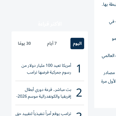
بطة بها.
 في
الأكثر قراءة
مو
اليوم
7 أيام
30 يومًا
العالمي
1
أمريكا تعيد 100 مليار دولار من
رسوم جمركية فرضها ترامب
ائية، وأن تتفوق مصادر
نخفاض حصة المصادر الملوثة إلى أقل من 33 في المئة لأول مرة
2
بث مباشر.. قرعة دوري أبطال
إفريقيا والكونفدرالية موسم 2026-
2027
ترامب يوقع أمراً تنفيذياً لتقييد حق