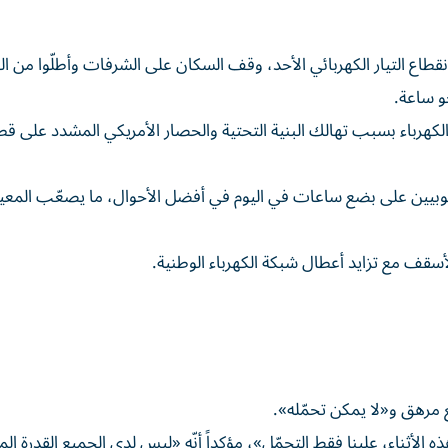
نقطاع التيار الكهربائي الأحد، وقف السكان على الشرفات وأطلّوا من ال
و ساعة.
الكهرباء بسبب تهالك البنية التحتية والحصار الأمريكي المشدد على قط
ية الكوبيين على بضع ساعات في اليوم في أفضل الأحوال، ما يصعّب المع
لأسقف مع تزايد أعطال شبكة الكهرباء الوطنية.
ثناء، علينا فقط التحمّل»، مؤكداً أنّه «ليس لدى الجميع القدرة الما