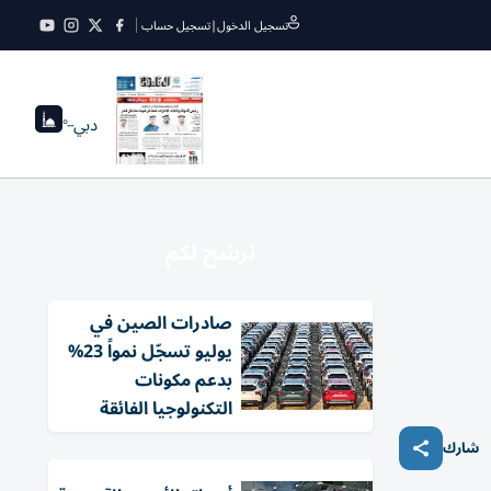
تسجيل الدخول
|
تسجيل حساب
دبي
--°
نرشح لكم
صادرات الصين في
يوليو تسجّل نمواً 23%
بدعم مكونات
التكنولوجيا الفائقة
شارك