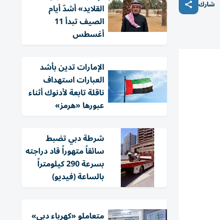
شارك
القلايد» أشدّ أيام
الصيف تبدأ 11
أغسطس
الإمارات تدين بأشد
العبارات استهداف
ناقلة تابعة لأدنوك أثناء
عبورها «هرمز»
شرطة دبي تضبط
سائقاً متهوراً قاد دراجته
بسرعة 290 كيلومتراً
بالساعة (فيديو)
متعاملو «كهرباء دبي»