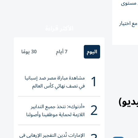
ض مستوى
ع اختيار
الأكثر قراءة
اليوم
7 أيام
30 يومًا
1
مشاهدة مباراة مصر ضد إسبانيا
في نصف نهائي كأس العالم
لناشئات اليد 2026
يو)
2
«أدنوك»: نتخذ جميع التدابير
اللازمة لحماية موظفينا وأصولنا
وعملياتنا
الإمارات تُدين التفجير الإرهابي في