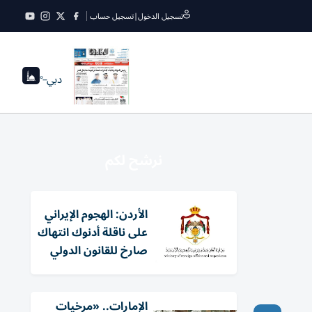
تسجيل الدخول
|
تسجيل حساب
دبي
--°
نرشح لكم
الأردن: الهجوم الإيراني
على ناقلة أدنوك انتهاك
صارخ للقانون الدولي
الإمارات.. «مرخيات