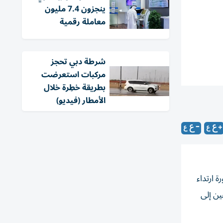
ينجزون 7.4 مليون
معاملة رقمية
شرطة دبي تحجز
مركبات استعرضت
بطريقة خطِرة خلال
الأمطار (فيديو)
 ارتداء
ين إلى