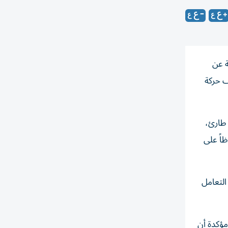
ة عن
ف حركة
 طارئ،
اً على
 يسهم في سرعة التعامل
مؤكدة أن