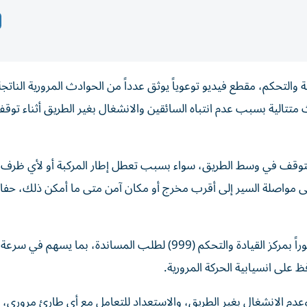
ة والتحكم، مقطع فيديو توعوياً يوثق عدداً من الحوادث المرورية الناتج
تالية بسبب عدم انتباه السائقين والانشغال بغير الطريق أثناء توق
 التوقف في وسط الطريق، سواء بسبب تعطل إطار المركبة أو لأي ظرف
لى مواصلة السير إلى أقرب مخرج أو مكان آمن متى ما أمكن ذلك، حفاظ
وأوضحت أنه في حال تعذر تحريك المركبة، يجب الاتصال فوراً بمركز القيادة والتحكم (999) لطلب المساندة، بما
على انسيابية الحركة المرورية.
ة، وعدم الانشغال بغير الطريق، والاستعداد للتعامل مع أي طارئ مروري، 