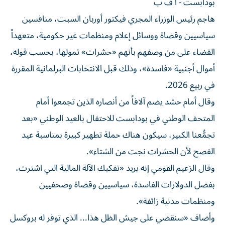
بودابست - أ ف ب
هاجم رئيس الوزراء المجري فيكتور أوربان السبت، منافسين
سياسيين وقضاة ووسائل إعلام ومنظمات غير حكومية، متعهداً
القضاء على من وصفهم بأنهم «حشرات» تمولها، بحسب قوله،
أموال أجنبية «فاسدة»، وذلك قبل الانتخابات البرلمانية المقررة
في ربيع 2026.
وقال أمام حشد يضم آلافاً من أنصاره الذين تجمعوا أمام
المتحف الوطني في بودابست للاحتفال بالعيد الوطني «بعد
تجمُّعنا الكبير، سيكون هناك حملة تطهير كبيرة بمناسبة عيد
الفصح لأن الحشرات نجت من الشتاء».
وقال الزعيم القومي إنه يريد «تفكيك الآلة المالية التي اشترت،
بفضل الدولارات الفاسدة، سياسيين وقضاة وصحفيين
ومنظمات مدنية زائفة».
وأضاف «سنقضي على جيش الظل هذا... الذي توفر له بروكسل