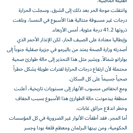
القليلة الماضية.
وانتقلت موجة الحر بعد ذلك إلى الشرق، وسجلت الحرارة
درجات غير مسبوقة متتالية هذا الأسبوع في النمسا، وبلغت
ذروتها 41.2 درجة مئوية، ​أمس الأربعاء.
وإيطاليا معتادة على الصيف الحار، لكن ‌الإنذار الأحمر الذي
أصدرته وزارة الصحة يمتد من باليرمو في جزيرة صقلية جنوباً إلى
بولزانو شمالاً. ويشير مثل ⁠هذا التحذير إلى حالة طوارئ صحية
محتملة لأن ارتفاع درجات الحرارة لفترات طويلة يشكل خطراً
صحياً جسيماً على كل ​السكان.
ومع ‌انخفاض منسوب الأنهار إلى مستويات تاريخية، أعلنت
‌منطقة بيدمونت حالة الطوارئ هذا الأسبوع بسبب الجفاف
وخطر اندلاع حرائق غابات.
أما المجر، فقد أطفأت الأنوار غير الضرورية في ‌كل المؤسسات
الحكومية، ‌ومن بينها البرلمان ومعظم ⁠قلعة بودا وجسر