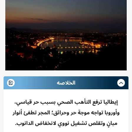
الخلاصه
إيطاليا ترفع التأهب الصحي بسبب حر قياسي،
وأوروبا تواجه موجة حر وحرائق؛ المجر تطفئ أنوار
مبانٍ وتقلص تشغيل نووي لانخفاض الدانوب.