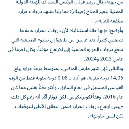
من جهته، قال روبير فوتار، الرئيس المشارك للهيئة الدولية
المعنية بتغير المناخ (جييك): «ما زلنا نشهد درجات حرارة
مرتفعة للغاية».
وأوضح: «إنها حالة استثنائية؛ لأن درجات الحرارة عادة ما
تنخفض كثيراً، بعد عامين من ظاهرة إل نينيو» الطبيعية التي
تدفع درجات الحرارة العالمية إلى الارتفاع مؤقتاً، وكان آخرها في
عامي 2023 و2024.
وبالتالي فإن شهر مارس الماضي، بمتوسط درجة حرارة يبلغ
14,06 درجة مئوية، هو أبرد بـ 0,08 درجة مئوية فقط من الرقم
القياسي المسجل في العام السابق، وأكثر دفئاً بقليل مما كان
عام 2016، وفقاً لكوبرنيكوس. لكن فوتار أكّد أنه رغم كل ذلك
«يبقى ارتفاع درجات الحرارة ضمن النطاق الأعلى للتوقعات،
لكن ليس خارجها».