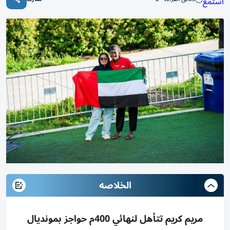
استمع
الخلاصه
مريم كريم تتأهل لنهائي 400م حواجز بمونديال