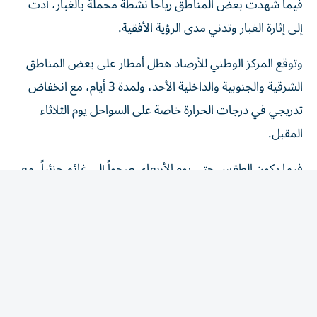
فيما شهدت بعض المناطق رياحاً نشطة محملة بالغبار، أدت
إلى إثارة الغبار وتدني مدى الرؤية الأفقية.
وتوقع المركز الوطني للأرصاد هطل أمطار على بعض المناطق
الشرقية والجنوبية والداخلية الأحد، ولمدة 3 أيام، مع انخفاض
تدريجي في درجات الحرارة خاصة على السواحل يوم الثلاثاء
المقبل.
فيما يكون الطقس حتى يوم الأربعاء، صحواً إلى غائم جزئياً، مع
تكون السحب الركامية بعد الظهر على بعض المناطق الشرقية
والجنوبية والداخلية يصاحبها سقوط أمطار، والرياح جنوبية
شرقية إلى شمالية شرقية خفيفة إلى معتدلة السرعة، ونشطة
إلى قوية أحياناً مع السحب مثيرة للغبار والأتربة، وسرعتها من
15 إلى 30 تصل إلى 50 كم/ س، والبحر خفيف الموج في
الخليج العربي وفي بحر عُمان.