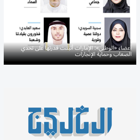
أعضاء «الوطني»: الإمارات أثبتت قدرتها على تحدي
الصعاب وحماية الإنجازات