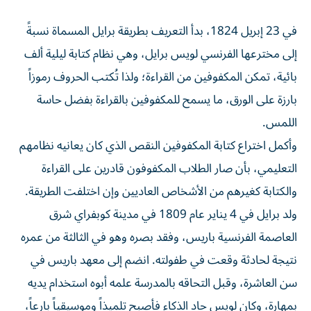
في 23 إبريل 1824، بدأ التعريف بطريقة برايل المسماة نسبةً
إلى مخترعها الفرنسي لويس برايل، وهي نظام كتابة ليلية ألف
بائية، تمكن المكفوفين من القراءة؛ ولذا تُكتب الحروف رموزاً
بارزة على الورق، ما يسمح للمكفوفين بالقراءة بفضل حاسة
اللمس.
وأكمل اختراع كتابة المكفوفين النقص الذي كان يعانيه نظامهم
التعليمي، بأن صار الطلاب المكفوفون قادرين على القراءة
والكتابة كغيرهم من الأشخاص العاديين وإن اختلفت الطريقة.
ولد برايل في 4 يناير عام 1809 في مدينة كوبفراي شرق
العاصمة الفرنسية باريس، وفقد بصره وهو في الثالثة من عمره
نتيجة لحادثة وقعت في طفولته. انضم إلى معهد باريس في
سن العاشرة، وقبل التحاقه بالمدرسة علمه أبوه استخدام يديه
بمهارة، وكان لويس حاد الذكاء فأصبح تلميذاً وموسيقياً بارعاً،