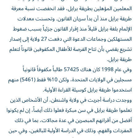
المعلمين المؤهلين بطريقة برايل، فقد انخفضت نسبة معرفة
طريقة برايل منذ أن بدأ سريان القانون. وتحسنت معدلات
الإلمام بلغة برايل قليلاً منذ إقرار القانون جزئياً بسبب ضغوط
المستهلكين وجماعات الدعوة التي دفعت 27 ولاية إلى إصدار
تشريع يقضي بأن تتاح الفرصة للأطفال المكفوفين قانوناً لتعلم
طريقة برايل.
وفي عام 1998 كان هناك 57425 طالباً مكفوفاً قانونياً
مسجلين في الولايات المتحدة، ولكن 10% فقط (5461) منهم
استخدموا طريقة برايل كوسيلة القراءة الأولية.
ووجدت دراسة أجريت في ولاية واشنطن، أن الأشخاص الذين
تعلموا طريقة برايل في سن مبكرة فعلوا ذلك أيضاً، إن لم يكونوا
أفضل من أقرانهم المبصرين في عدة مجالات، بما في ذلك
المفردات والفهم. وذلك في الدراسة الأولية للبالغين، وفي حين