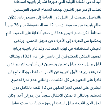
اليد تدعى الكتابة الليلية التي طورها تشارلز باربييه استجابةً
لطلب الإمبراطور نابليون بهدف السماح للجنود الفرنسيين
بالتواصل بصمت في الليل دون الحاجة إلى مصدر إنارة. تكوَّن
نظام باربييه من مجموعات من 12 نقطة منقوشة ترمز 36 صوتاً
مختلفاً، لكن نظام الترميز هذا كان صعباً للغاية على الجنود، فلم
يتمكنوا من التعرف إلى الأحرف عن طريق اللمس، ورفض
الجيش استخدامه في نهاية المطاف. وقد قام باربييه بزيارة
المعهد الملكي للمكفوفين في باريس في عام 1821، وهناك
قابل برايل. حدد برايل عيبين رئيسيين في أسلوب الترميز الذي
اخترعه باربييه: الأول تعبيره عن الأصوات فقط، وبذلك لم يكن
قادراً على التعبير عن كل الكلمات، والثاني عدم قدرة الإصبع
البشري على لمس الرمز المكون من 12 نقطة بالكامل دون
تحريك، وبالتالي لا يمكن الانتقال سريعاً من رمز إلى آخر. وكان
الحل الذي اقترحه برايل استخدام رموز مكونة من ست نقاط