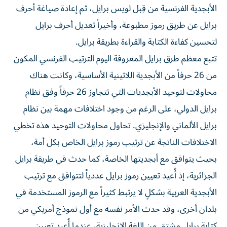
الأبجدية الفرنسية من قِبل لويس برايل، ثم إعادة صياغة أحرف
برايل عن طريق رموز مطبوعة، وأخيراً تعديل أحرف برايل
لتحسين كفاءة الكتابة والقراءة بطريقة برايل.
تتبع معظم طرق برايل المعروفة اليوم الترتيب الفرنسي المكون
من 26 حرفاً من الأبجدية اللاتينية الأساسية، وكانت هناك
محاولات لتوحيد الأبجديات التي تتجاوز 26 حرفاً وفق نظام
برايل الدولي، على الرغم من وجود اختلافات مهمة بين نظام
برايل الألماني والإنجليزي. تحاول محاولات التوحيد هذه تخطي
الاختلافات الناتجة عن ترتيب رموز برايل الخاص بكل أمة،
بحيث يتوافق مع أبجديتها الخاصة، كما حدث في طريقة برايل
الجزائرية، إذ أُعيد تعيين رموز برايل عددياً لتتوافق مع ترتيب
الأبجدية العربية بشكلٍ لا يرتبط كثيراً مع الرموز المستخدمة في
بلدان أخرى، وقد حدث الأمر نفسه مع أول نموذج أمريكي من
كتابة برايل مشتق من اللغة الإنجليزية، عندما أُعيد تعيين