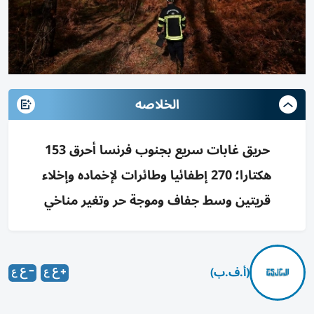
الخلاصه
حريق غابات سريع بجنوب فرنسا أحرق 153
هكتارا؛ 270 إطفائيا وطائرات لإخماده وإخلاء
قريتين وسط جفاف وموجة حر وتغير مناخي
(أ.ف.ب)