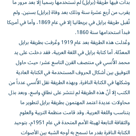
بدأت فيها طريقة (برايل) لم تستخدمها رسمياً إلا بعد مرور ما
يقرب من أربع عشرة سنة وذلك بعد وفاة (برايل) بسنين. ولم
تُقبل طريقة برايل في بريطانيا إلا في عام 1869، وأما في أمريكا
فبدأ استخدامها سنة 1860.
وعُدلت هذه الطريقة بعد عام 1919 وعُرفت بطريقة برايل
المعدّلة. أما كتابة برايل في اللغة العربية، فقد دخلت على يد
محمد الأُنسي في منتصف القرن التاسع عشر؛ حيث حاول
التوفيق بين أشكال الحروف المستخدمة في الكتابة العادية
وشكلها في الكتابة النافرة. وبهذه الطريقة نقل الأُنسي عدداً من
الكتب إلا أنّ هذه الطريقة لم تنتشر على نطاقٍ واسع، وبعد بذل
محاولات عديدة اعتمد المهتمون بطريقة برايل لتطوير ما
يتناسب واللغة العربية. وقد قامت منظمة التربية والعلوم
والثقافة التابعة لهيئة الأمم المتحدة في عام 1951م، بتوحيد
الكتابة النافرة بقدر ما تسمح به أوجه الشبه بين الأصوات