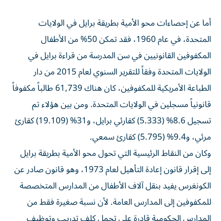
أما عن إحصاءات محو الأمية بطريقة برايل في الولايات
المتحدة، في عام 1960، فقد تمكن 50% من الأطفال
المكفوفين القانونيين في سن المدرسة من قراءة برايل في
الولايات المتحدة وفقاً للتقرير السنوي لعام 2015 من دار
الطباعة الأمريكية للمكفوفين، كان هناك 61,739 طالباً مكفوفاً
قانونياً مسجلين في الولايات المتحدة. ومن بين هؤلاء تم
تسجيل 8.6% (5.333) كقارئي برايل، و31% (19.109) كقارئ
مرئي، و9.4% (5.795) كقارئ سمعي.
وكان من النقاط الرئيسية التي تحول محو الأمية بطريقة برايل
إلى إقرار قانون إعادة التأهيل لعام 1973، وهو قانون صادر عن
الكونغرس يفيد بنقل آلاف الأطفال من المدارس المتخصصة
للمكفوفين إلى المدارس العامة. لأن نسبة صغيرة فقط من
المدارس الحكومية قادرة على تحمل كلف تدريب وتوظيف