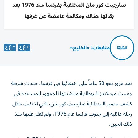
سارجيت كور مان المختفية بفرنسا منذ 1976 بعد
بقائها هناك ومكالمة غامضة عن غرقها
متابعات: «الخليج»
بعد مرور نحو 50 عاماً على اختفائها في فرنسا، جددت شرطة
ويست ميدلاندز البريطانية مناشدتها للجمهور للمساعدة في
كشف مصير البريطانية سارجيت كور مان، التي اختفت خلال
رحلة عائلية إلى جنوب فرنسا عام 1976، ولم يُعثر عليها منذ
ذلك الحين.
وتزامنت المناشدة الجديدة مع ذكرى ميلادها الـ70، التي تحل