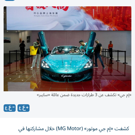
«إم جي» تكشف عن 3 طرازات جديدة ضمن عائلة «سايبر»
كشفت «إم جي موتور» (MG Motor) خلال مشاركتها في