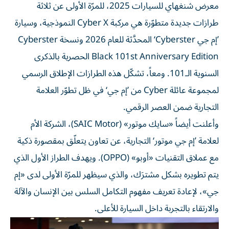
معرض شنغهاي للسيارات 2025، للمرّة الأولى عن ثلاثة
طرازات جديدة متطوّرة هي مركبة Cyber X النموذجية، وسيارة
’إم جي Cyberster‘ المحدَّثة للعام 2026 ونسخة Cyberster
Black 101st Anniversary Edition الحصرية بالذكرى
السنوية الـ101. ومعاً، تشكّل هذه الطرازات الإطلاق الرسمي
لمجموعة عائلة Cyber من ’إم جي‘ في ظل تطوّر العلامة
التجارية ضمن العصر الرقمي.
وأعلنت أيضاً «سايك موتور» (SAIC Motor)، الشركة الأم
لعلامة ’إم جي موتور‘ التجارية، عن تعاون يتعلّق بمقصورة ذكية
مع عملاق التقنيات «أوبو» (OPPO). ويهدف الطراز الأول الذي
يتم تطويره بشكل مشترَك، والذي سيظهر للمرّة الأولى لدى «إم
جي»، لإعادة تعريف مفهوم التكامل السلس بين الإنسان والآلة
والارتقاء بالتجربة داخل السيارة للأعلى.