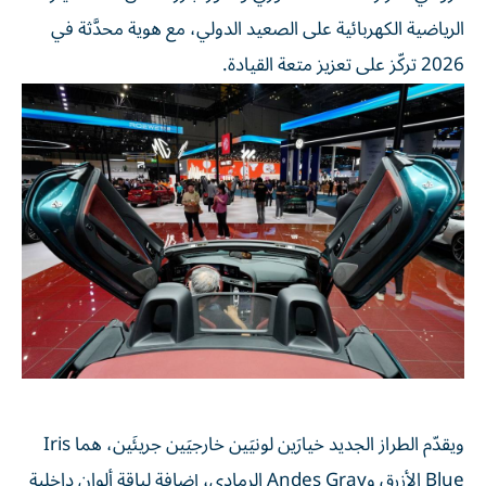
الرياضية الكهربائية على الصعيد الدولي، مع هوية محدَّثة في
2026 تركّز على تعزيز متعة القيادة.
ويقدّم الطراز الجديد خيارَين لونيَين خارجيَين جريئَين، هما Iris
Blue الأزرق وAndes Gray الرمادي، إضافة لباقة ألوان داخلية