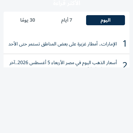
اليوم
7 أيام
30 يومًا
1
الإمارات.. أمطار غزيرة على بعض المناطق تستمر حتى الأحد
2
أسعار الذهب اليوم في مصر الأربعاء 5 أغسطس 2026..آخر
تحديث لعيار 21
3
«دفاع مدني دبي»: حريق دبي الجنوب ناتج عن حادث في
ورشة ولا إصابات
4
أمريكا تعيد 100 مليار دولار من رسوم جمركية فرضها ترامب
5
سعر الدولار اليوم في مصر الأربعاء 5 أغسطس 2026..هل
استقر سعر صرف الجنيه؟