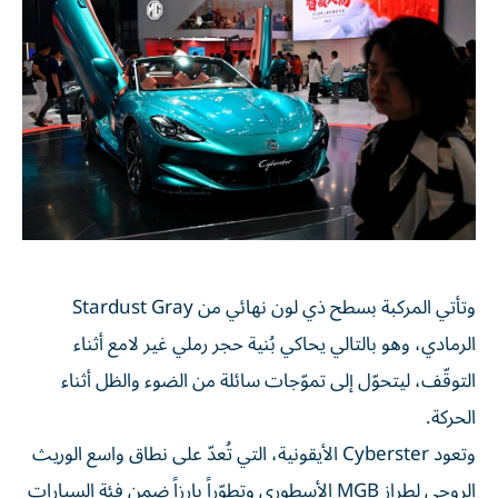
وتأتي المركبة بسطح ذي لون نهائي من Stardust Gray
الرمادي، وهو بالتالي يحاكي بُنية حجر رملي غير لامع أثناء
التوقّف، ليتحوّل إلى تموّجات سائلة من الضوء والظل أثناء
الحركة.
وتعود Cyberster الأيقونية، التي تُعدّ على نطاق واسع الوريث
الروحي لطراز MGB الأسطوري وتطوّراً بارزاً ضمن فئة السيارات