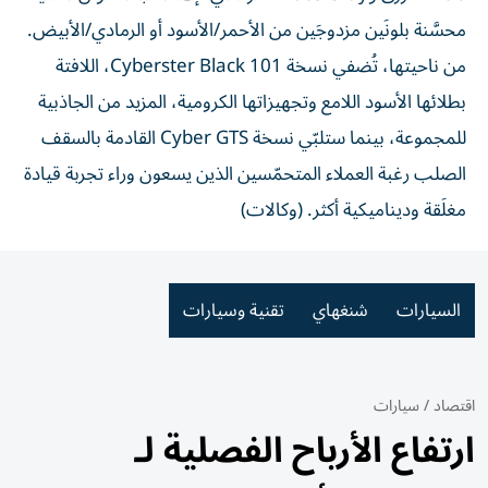
محسَّنة بلونَين مزدوجَين من الأحمر/الأسود أو الرمادي/الأبيض.
من ناحيتها، تُضفي نسخة Cyberster Black 101، اللافتة
بطلائها الأسود اللامع وتجهيزاتها الكرومية، المزيد من الجاذبية
للمجموعة، بينما ستلبّي نسخة Cyber GTS القادمة بالسقف
الصلب رغبة العملاء المتحمّسين الذين يسعون وراء تجربة قيادة
مغلَقة وديناميكية أكثر. (وكالات)
السيارات
شنغهاي
تقنية وسيارات
اقتصاد
/
سيارات
ارتفاع الأرباح الفصلية لـ