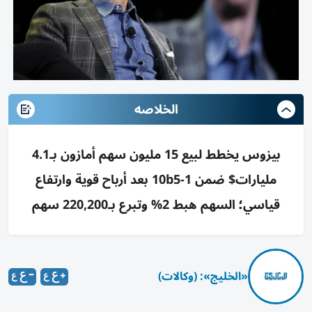
الخلاصه
بيزوس يخطط لبيع 15 مليون سهم أمازون بـ4.1
مليارات$ ضمن 10b5-1 بعد أرباح قوية وارتفاع
قياسي؛ السهم هبط 2% وتبرع بـ220,200 سهم
«الخليج»: (وكالات)