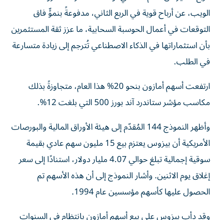
الويب، عن أرباح قوية في الربع الثاني، مدفوعةً بنموٍّ فاق
التوقعات في أعمال الحوسبة السحابية، ما عزز ثقة المستثمرين
بأن استثماراتها في الذكاء الاصطناعي تُترجم إلى زيادة متسارعة
في الطلب.
ارتفعت أسهم أمازون بنحو 20% هذا العام، متجاوزةً بذلك
مكاسب مؤشر ستاندرد آند بورز 500 التي بلغت 12%.
وأظهر النموذج 144 المُقدّم إلى هيئة الأوراق المالية والبورصات
الأمريكية أن بيزوس يعتزم بيع 15 مليون سهم عادي بقيمة
سوقية إجمالية تبلغ حوالي 4.07 مليار دولار، استنادًا إلى سعر
إغلاق يوم الاثنين. وأشار النموذج إلى أن هذه الأسهم تم
الحصول عليها كأسهم مؤسسين عام 1994.
وقد دأب بيزوس على بيع أسهم أمازون بانتظام في السنوات