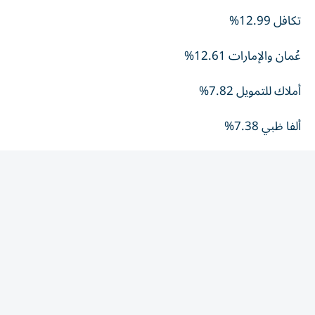
تكافل 12.99%
عُمان والإمارات 12.61%
أملاك للتمويل 7.82%
ألفا ظبي 7.38%
العربية للطيران 6.93%
الأكثر تراجعاً
الخليج الاستثمارية 8.54%
ريسبونس بلس 7.11%
دار التأمين 6.80%