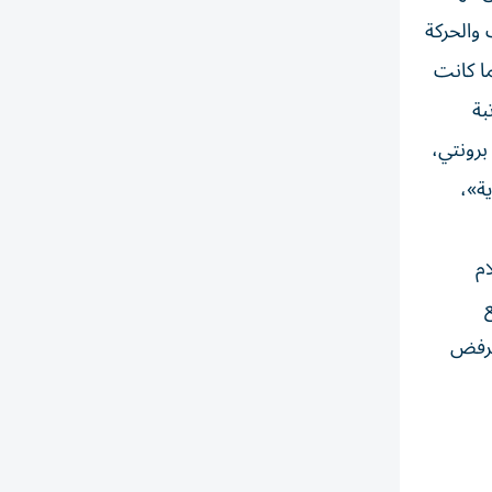
والحركة
ما كانت
بة
برونتي،
ية»،
ام
الرفض