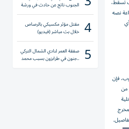
3
ف تسقط،
الجنوب ناتج عن حادث في ورشة
اعة نصه
ولا إصابات
4
أي
مقتل مؤثر مكسيكي بالرصاص
خلال بث مباشر (فيديو)
5
صفقة العمر لنادي الشمال التركي
..جنون في طرابزون بسبب محمد
صلاح
توب، فإن
 من
لية
لمخرج
تفاصيل.