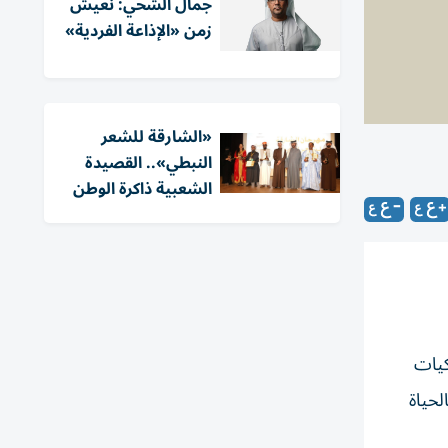
جمال الشحي: نعيش
زمن «الإذاعة الفردية»
«الشارقة للشعر
النبطي».. القصيدة
الشعبية ذاكرة الوطن
كيات
لحياة