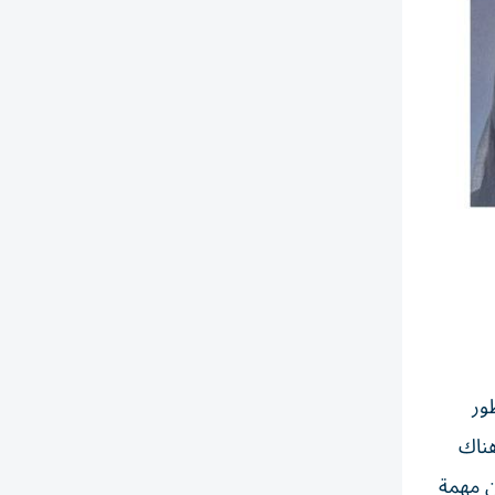
ور
هناك
ن مهمة