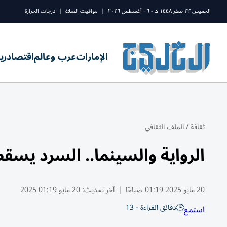
الخميس ٢٣ صفر ١٤٤٨ ه - ٠٦ أغسطس ٢٠٢٦
|
مواقيت الصلاة
|
درجات الحرارة
الإمارات
عرب وعالم
اقتصاد
ري
ثقافة
/
الملف الثقافي
الرواية والسينما.. السرد يسق
20 مايو 2025 01:19 صباحًا
|
آخر تحديث:
20 مايو 01:19 2025
دقائق القراءة - 13
استمع