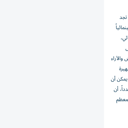
 تجد
ائياً
ئي،
ل
والآراء
هيرة
 يمكن أن
اً، أن
فمعظم