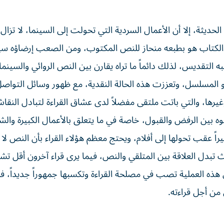
لحديثة، إلا أن الأعمال السردية التي تحولت إلى السينما، لا تزال
الكتاب هو بطبعه منحاز للنص المكتوب، ومن الصعب إرضاؤه سينم
شبه التقديس، لذلك دائماً ما تراه يقارن بين النص الروائي والسينما
 المسلسل، وتعززت هذه الحالة النقدية، مع ظهور وسائل التواص
، والتي باتت ملتقى مفضلاً لدى عشاق القراءة لتبادل النقاش 
ه بين الرفض والقبول، خاصة في ما يتعلق بالأعمال الكبيرة والش
يراً عقب تحولها إلى أفلام، ويحتج معظم هؤلاء القراء بأن النص لا
بدل العلاقة بين المتلقي والنص، فيما يرى قراء آخرون أقل تشدد
إن هذه العملية تصب في مصلحة القراءة وتكسبها جمهوراً جديداً، 
من أجل قراءته.