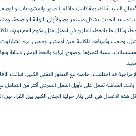
لأعمال السردية القديمة كانت حافلة بالصور والمشهديات والوصف 
يث يتصاعد الحدث بشكل مستمر وصولاً إلى النهاية الواضحة، ومثل
حاً، وذلك ما يلاحظه القارئ في أعمال مثل «كوخ العم توم»، للكات
ل، و«حب وكبرياء»، للكاتبة جين أوستن، و«جين اير»، لشارلوت 
 ومسلسلات، نسبة لتميزها بوضوح الرؤية والخط الزمني «بداية ونها
قيد.
لإخراجية قد اختلفت، خاصة مع التطور التقني الكبير، فباتت الأفل
باتت الشاشة تعمل على تأويل العمل السردي أكثر من التعامل مع
 هذه الأعمال هي التي يثار حولها الجدل الكبير بين القراء بين 