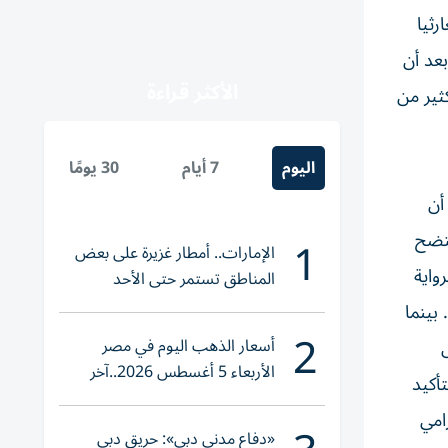
رثيا
بعد أن
الأكثر قراءة
ثير من
اليوم
7 أيام
30 يومًا
أن
1
يتضح
الإمارات.. أمطار غزيرة على بعض
واية
المناطق تستمر حتى الأحد
بينما
2
أسعار الذهب اليوم في مصر
الأربعاء 5 أغسطس 2026..آخر
أكيد
تحديث لعيار 21
امي
«دفاع مدني دبي»: حريق دبي