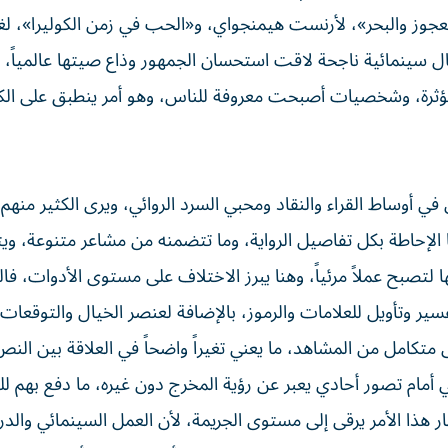
عجوز والبحر»، لأرنست هيمنجواي، و«الحب في زمن الكوليرا»، لغا
مال سينمائية ناجحة لاقت استحسان الجمهور وذاع صيتها عالمياً، 
رة، وشخصيات أصبحت معروفة للناس، وهو أمر ينطبق على الك
ي أوساط القراء والنقاد ومحبي السرد الروائي، ويرى الكثير منهم 
ا الإحاطة بكل تفاصيل الرواية، وما تتضمنه من مشاعر متنوعة، و
 لتصبح عملاً مرئياً، وهنا يبرز الاختلاف على مستوى الأدوات، فالر
سير وتأويل للعلامات والرموز، بالإضافة لعنصر الخيال والتوقعات. 
تكامل من المشاهد، ما يعني تغيراً واضحاً في العلاقة بين النص
 أمام تصور أحادي يعبر عن رؤية المخرج دون غيره، ما دفع بهم للت
ر هذا الأمر يرقى إلى مستوى الجريمة، لأن العمل السينمائي والدر