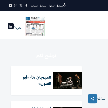
تسجيل الدخول
|
تسجيل حساب
دبي
--°
نرشح لكم
المهرجان رئة «أبو
الفنون»
شارك