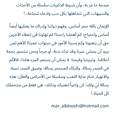
صدمة ما مر به، وأن شريط الذكريات سلسلة من الأحداث
والتنبيهات التي نتجاهلها بكل حب وادعاء شجاعة..!
الإيمان بالله حجر أساس، وفهم ذواتنا وإدراك ما يعتليها أيضاً
أساس واحتياج؛ كم أهملنا راحتنا! كم تهاونا في إعطاء الآخرين
حق أن يتعبونا وكم يسرنا الأمور في سنوات عمرنا! الأهم لمن
يريد أن يمشي عبرنا وقد ترك ندبة، أو جرحاً ونحن نبتسم، بحجة
أخلاقنا، وتربيتنا وقيمنا. لا يمكن أن يستمر المرء هكذا، فالألم
في الصدر رسالة، والبكاء المستمر رسالة، وضيق الصدر تنبيه،
والانهيار ختام بداية التعب وسلسلة من الأمراض والعلل؛ هذه
رسالة لي ولك: كن واعياً لنفسك وذاتك، هي فقط من ستحملك
كل الحياة.!
mar_alblooshi@hotmail.com