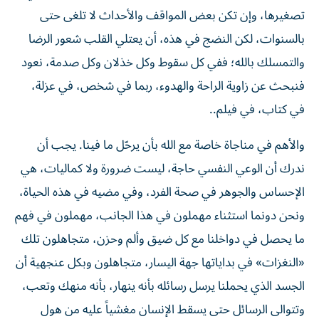
تصغيرها، وإن تكن بعض المواقف والأحداث لا تلغى حتى
بالسنوات، لكن النضج في هذه، أن يعتلي القلب شعور الرضا
والتمسلك بالله؛ ففي كل سقوط وكل خذلان وكل صدمة، نعود
فنبحث عن زاوية الراحة والهدوء، ربما في شخص، في عزلة،
في كتاب، في فيلم..
والأهم في مناجاة خاصة مع الله بأن يرحّل ما فينا. يجب أن
ندرك أن الوعي النفسي حاجة، ليست ضرورة ولا كماليات، هي
الإحساس والجوهر في صحة الفرد، وفي مضيه في هذه الحياة،
ونحن دونما استثناء مهملون في هذا الجانب، مهملون في فهم
ما يحصل في دواخلنا مع كل ضيق وألم وحزن، متجاهلون تلك
«النغزات» في بداياتها جهة اليسار، متجاهلون وبكل عنجهية أن
الجسد الذي يحملنا يرسل رسائله بأنه ينهار، بأنه منهك وتعب،
وتتوالى الرسائل حتى يسقط الإنسان مغشياً عليه من هول