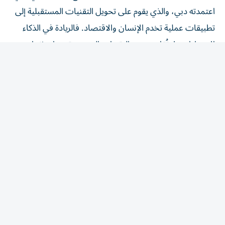
تطبيقات عملية تخدم الإنسان والاقتصاد. فالريادة في الذكاء
الاصطناعي لا تُقاس بعدد التقنيات التي يتم تبنيها، وإنما
بقدرتها على إحداث أثر حقيقي في حياة الناس، وتعزيز
الإنتاجية، وفتح آفاق جديدة للنمو والابتكار».
المقالة التالية