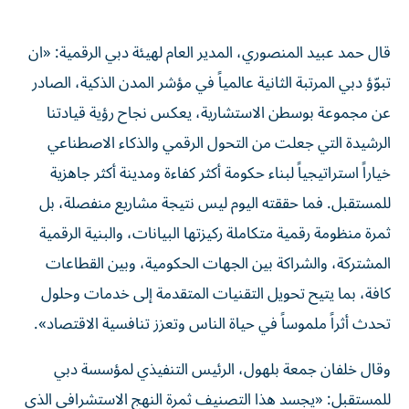
قال حمد عبيد المنصوري، المدير العام لهيئة دبي الرقمية: «ان
تبوّؤ دبي المرتبة الثانية عالمياً في مؤشر المدن الذكية، الصادر
عن مجموعة بوسطن الاستشارية، يعكس نجاح رؤية قيادتنا
الرشيدة التي جعلت من التحول الرقمي والذكاء الاصطناعي
خياراً استراتيجياً لبناء حكومة أكثر كفاءة ومدينة أكثر جاهزية
للمستقبل. فما حققته اليوم ليس نتيجة مشاريع منفصلة، بل
ثمرة منظومة رقمية متكاملة ركيزتها البيانات، والبنية الرقمية
المشتركة، والشراكة بين الجهات الحكومية، وبين القطاعات
كافة، بما يتيح تحويل التقنيات المتقدمة إلى خدمات وحلول
تحدث أثراً ملموساً في حياة الناس وتعزز تنافسية الاقتصاد».
وقال خلفان جمعة بلهول، الرئيس التنفيذي لمؤسسة دبي
للمستقبل: «يجسد هذا التصنيف ثمرة النهج الاستشرافي الذي
اعتمدته دبي، والذي يقوم على تحويل التقنيات المستقبلية إلى