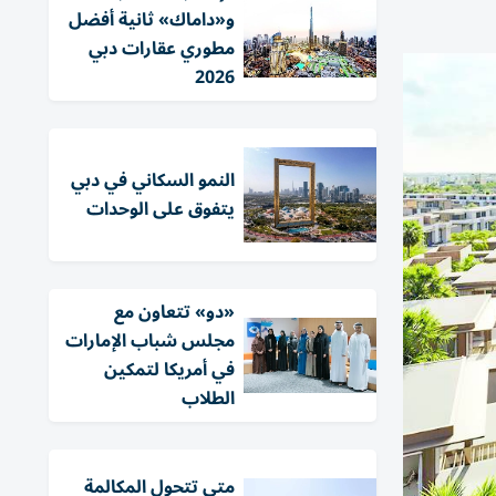
و«داماك» ثانية أفضل
مطوري عقارات دبي
2026
النمو السكاني في دبي
يتفوق على الوحدات
«دو» تتعاون مع
مجلس شباب الإمارات
في أمريكا لتمكين
الطلاب
متى تتحول المكالمة