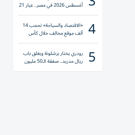
3
أغسطس 2026 في مصر.. عيار 21
يقترب من هذا الرقم
4
«الاقتصاد والسياحة» تحجب 14
ألف موقع مخالف خلال كأس
العالم 2026
5
رودري يختار برشلونة ويغلق باب
ريال مدريد.. صفقة الـ50 مليون
يورو تقترب