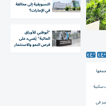
التسويقية إلى مخالفة
في الإمارات؟
"أبوظبي للأوراق
المالية" يُضيء على
فرص النمو والاستثمار
ن مجمعها
ت سكنية
ميز في