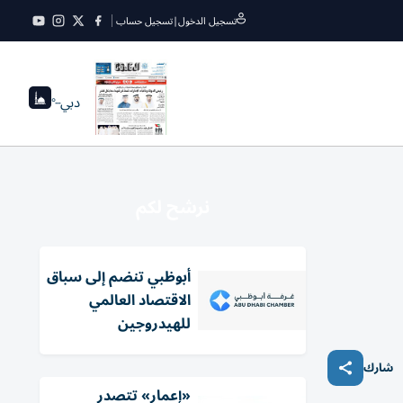
تسجيل الدخول
|
تسجيل حساب
دبي
--°
نرشح لكم
أبوظبي تنضم إلى سباق
الاقتصاد العالمي
للهيدروجين
شارك
«إعمار» تتصدر