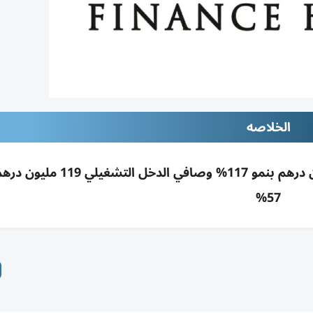
الخلاصه
أرباح دار التمويل بالنصف الأول بلغت 24.6 مليون درهم بنمو 117% وصافي
57%