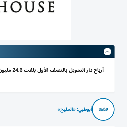
أبوظبي: «الخليج»