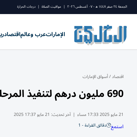
الجمعة ٢٤ صفر ١٤٤٨ ه - ٠٧ أغسطس ٢٠٢٦
|
مواقيت الصلاة
|
درجات الحرارة
الإمارات
عرب وعالم
اقتصاد
ري
اقتصاد
/
أسواق الإمارات
690 مليون درهم لتنفيذ المرحلة الرابعة من «ند الشبا جاردنز»
21 مايو 2025 17:33 مساء
|
آخر تحديث:
21 مايو 17:37 2025
دقائق القراءة - 1
استمع