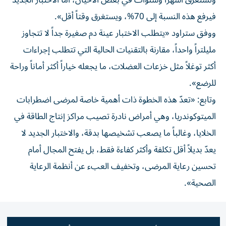
وتستغرق أشهراً وسنوات في بعض الأحيان، أما الاختبار الجديد
فيرفع هذه النسبة إلى 70%، ويستغرق وقتاً أقل».
ووفق ستراود «يتطلب الاختبار عينة دم صغيرة جداً لا تتجاوز
مليلتراً واحداً، مقارنة بالتقنيات الحالية التي تتطلب إجراءات
أكثر توغلاً مثل خزعات العضلات، ما يجعله خياراً أكثر أماناً وراحة
للرضع».
وتابع: «تعدّ هذه الخطوة ذات أهمية خاصة لمرضى اضطرابات
الميتوكوندريا، وهي أمراض نادرة تصيب مراكز إنتاج الطاقة في
الخلايا، وغالباً ما يصعب تشخيصها بدقة، والاختبار الجديد لا
يعدّ بديلاً أقل تكلفة وأكثر كفاءة فقط، بل يفتح المجال أمام
تحسين رعاية المرضى، وتخفيف العبء عن أنظمة الرعاية
الصحية».