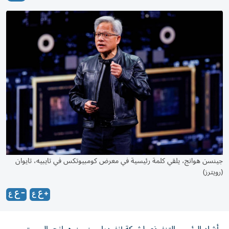
جينسن هوانج، يلقي كلمة رئيسية في معرض كومبيوتكس في تايبيه، تايوان
(رويترز)