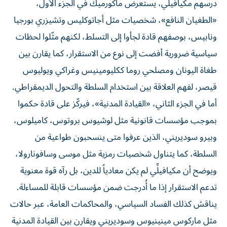
درسهم مكيافيلِّي، يستعرض ماكورميك في الجزء الأول،
«الطغيان النافع»، شخصيات مثل أجاتوكليس وتشيزري بورجيا
ونابيس، بوصفهم قادة لجأوا إلى التسلط، لكنهم مثّلوا لحظات
سياسية ضرورية أفضت إلى نوع من الاستقرار، كما يقارن بين
طغاة اليونان ومصلحي روما ككليومينيس وغراكي ويوليوس
قيصر، لفهم العلاقة بين استخدام السلطة والتحول الديمقراطي.
أما في الجزء الثاني، «القيادة المدنية»، فيركّز على قادة حكموا
بموجب مؤسسات قانونية مثل لوشيوس بروتوس، كاميلوس،
وبيرو سوديريني، الذين عرفوا متى ينسحبون طواعية من
السلطة، كما يتناول شخصيات رمزية مثل موسى وسافونارولا،
ويوضح أن مكيافيلِّي لم يكن معادياً للدين، بل رآه قوة معنوية
تدعم الاستقرار إذا ما أُدرجت ضمن مؤسسات قابلة للمساءلة.
يناقش كذلك الفساد السياسي، والمحاكمات العامة، عبر حالات
مثل ماركوس مينينيوس وسوديريني ويقارن بين القيادة المدنية