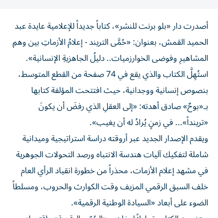
أصدرت دار «بلو برنت للنشر»، كتاباً جديداً للإعلامية عايدة عبد
الحميد القمش، بعنوان: «حُمَّى التريند - إعلامُ الأزماتِ بين وهمِ
المشاهيرِ وفوضى الخوارزميات.. دليلُ الجاهزيةِ الإنسانية».
استُهِلَّ الكتاب والذي يقع في 74 صفحة من القطع المتوسط،
بنصوص إنسانية ووجدانية، حيث افتتحت المؤلفة كتابها
بـ«بوحٌ» صادق أهدته: «إلى العقلِ الذي رفضَ أن يكونَ
«ترينداً»... في زمنٍ يُرادُ له أن يغيب».
ويقدم الإصدار الجديد عبر أروقته دراسة استراتيجية وميدانية
شاملة لتفكيك آليات هندسة الانتباه ورصد التحولات الجوهرية
في مشهد إعلام الأزمات، محذراً من خطورة انقياد الرأي العام
خلف السبق الرقمي المزيف وقت الكوارث والحروب، ومسلطاً
الضوء على أبعاد «السيادة الوطنية الرقمية».