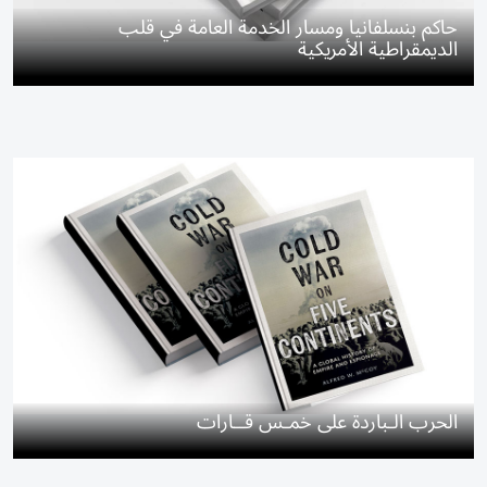
حاكم بنسلفانيا ومسار الخدمة العامة في قلب
الديمقراطية الأمريكية
الحرب الـباردة على خمـس قــارات