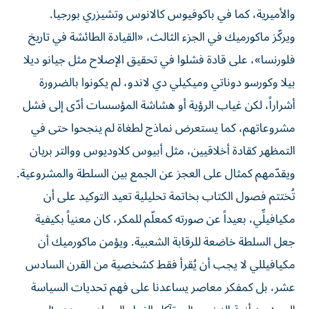
والأميرية، كما في باكوفيوس كالانوس وتشيزري بورجيا.
ويركّز ماكورميك في الجزء الثالث، «القيادة الطائشة في تاريخ
فلورنسا»، على قادة فشلوا في تحقيق الإصلاح مثل جيانو ديلا
بيلا وكورسو دوناتي وميكيلي دي لاندو، لم يكونوا بالضرورة
أشراراً، لكن غياب الرؤية أو هشاشة المؤسسات أدّى إلى فشل
مشروعاتهم، كما يستعرض نماذج لطغاة لم ينجحوا حتى في
التمظهر كقادة أخلاقيين، مثل أبيوس كلاوديوس ووالتر بريان
ويقدّمهم كمثال على العجز عن الجمع بين السلطة والمشروعية.
تُختتم فصول الكتاب بخاتمة تحليلية تعيد التوكيد على أن
مكيافيلِّي، بعيداً عن صورته كمعلّم للمكر، كان معنياً بكيفية
جعل السلطة خاضعة للرقابة الشعبية. ويؤمن ماكورميك أن
مكيافيللي لا يجب أن يُقرأ فقط كشخصية من القرن السادس
عشر، بل كمفكر معاصر يساعدنا على فهم تحديات السياسة