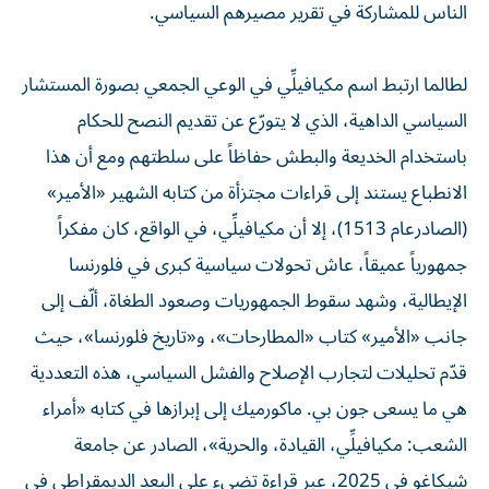
الناس للمشاركة في تقرير مصيرهم السياسي.
لطالما ارتبط اسم مكيافيلِّي في الوعي الجمعي بصورة المستشار
السياسي الداهية، الذي لا يتورّع عن تقديم النصح للحكام
باستخدام الخديعة والبطش حفاظاً على سلطتهم ومع أن هذا
الانطباع يستند إلى قراءات مجتزأة من كتابه الشهير «الأمير»
(الصادرعام 1513)، إلا أن مكيافيلِّي، في الواقع، كان مفكراً
جمهورياً عميقاً، عاش تحولات سياسية كبرى في فلورنسا
الإيطالية، وشهد سقوط الجمهوريات وصعود الطغاة، ألّف إلى
جانب «الأمير» كتاب «المطارحات»، و«تاريخ فلورنسا»، حيث
قدّم تحليلات لتجارب الإصلاح والفشل السياسي، هذه التعددية
هي ما يسعى جون بي. ماكورميك إلى إبرازها في كتابه «أمراء
الشعب: مكيافيلِّي، القيادة، والحرية»، الصادر عن جامعة
شيكاغو في 2025، عبر قراءة تضيء على البعد الديمقراطي في