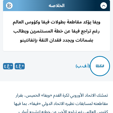
الخلاصه
ويفا يؤكد مقاطعة بطولات فيفا وكؤوس العالم
رغم تراجع فيفا عن خطة المستثمرين ويطالب
بضمانات ويجدد فقدان الثقة بإنفانتينو
(أ.ف.ب)
تمسّك الاتحاد الأوروبي لكرة القدم «ويفا» الخميس، بقرار
مقاطعته لمسابقات نظيره الاتحاد الدولي «فيفا»، بما فيها
كؤوس العالم، رغم تراجع الأخير عن خطته لتشريع أبواب