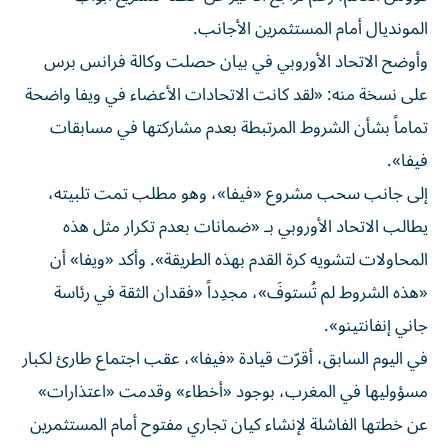
المونديال أمام المستثمرين الأجانب.
وأوضح الاتحاد الأوروبي في بيان حصلت وكالة فرانس برس
على نسخة منه: «لقد كانت الاتحادات الأعضاء في ويفا واضحة
تماماً بشأن الشروط المرتبطة بعدم مشاركتها في مسابقات
فيفا».
إلى جانب سحب مشروع «فيفا»، وهو مطلب تمت تلبيته،
يطالب الاتحاد الأوروبي بـ «ضمانات بعدم تكرار مثل هذه
المحاولات لتشويه كرة القدم بهذه الطريقة». وأكد «ويفا» أن
«هذه الشروط لم تُستوفَ»، مجدِداً «فقدان الثقة في رئاسة
جاني إنفانتينو».
في اليوم السابق، أقرّت قيادة «فيفا»، عقب اجتماع طارئ لكبار
مسؤوليها في المغرب، بوجود «أخطاء» وقدمت «اعتذارات»
عن خطتها الفاشلة لإنشاء كيان تجاري مفتوح أمام المستثمرين
الأجانب.