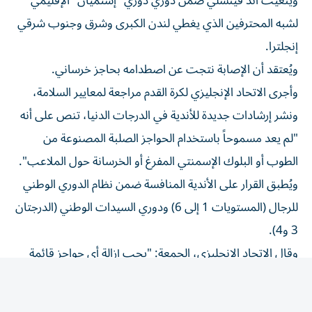
لشبه المحترفين الذي يغطي لندن الكبرى وشرق وجنوب شرقي
إنجلترا.
ويُعتقد أن الإصابة نتجت عن اصطدامه بحاجز خرساني.
وأجرى الاتحاد الإنجليزي لكرة القدم مراجعة لمعايير السلامة،
ونشر إرشادات جديدة للأندية في الدرجات الدنيا، تنص على أنه
"لم يعد مسموحاً باستخدام الحواجز الصلبة المصنوعة من
الطوب أو البلوك الإسمنتي المفرغ أو الخرسانة حول الملاعب".
ويُطبق القرار على الأندية المنافسة ضمن نظام الدوري الوطني
للرجال (المستويات 1 إلى 6) ودوري السيدات الوطني (الدرجتان
3 و4).
وقال الاتحاد الإنجليزي، الجمعة: "يجب إزالة أي حواجز قائمة
مصنوعة من الطوب أو البلوك الإسمنتي المفرغ أو الخرسانة في
أقرب وقت معقول، أو تغطيتها بوسائل حماية مناسبة إذا
تعذرت إزالتها لأسباب إنشائية".