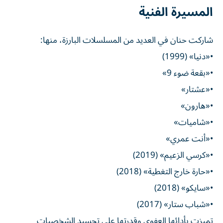
المسيرة الفنية
شاركت حنان في العديد من المسلسلات البارزة، منها:
•«دنيا» (1999)
•«بقعة ضوء 9»
•«عشتار»
•«هارون»
•«شاميات»
•«أنت عمري»
•«كرسي الزعيم» (2019)
•«حارة خارج التغطية» (2018)
•«سايكو» (2018)
•«شباب ستار» (2017)
تميزت بأدائها العفوي وقدرتها على تجسيد الشخصيات