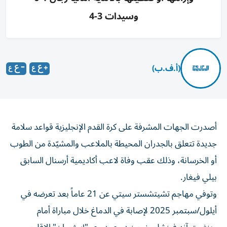
وسيدات 3-4
(أ.ف.ب)
أصدرت الجهات المشرفة على كرة القدم الإنجليزية قواعد سلامة
جديدة تتعلق بالجدران المحيطة بالملاعب والمشيّدة من الطوب
أو الخرسانة، وذلك عقب وفاة لاعب أكاديمية أرسنال السابق
بيلي فيغار.
وتوفي مهاجم تشيتشستر سيتي عن 21 عاماً بعد تعرضه في
أيلول/سبتمبر 2025 لإصابة في الدماغ خلال مباراة أمام
وينغيت آند فينشلي ضمن دوري دوري "إسثميان" الإقليمي