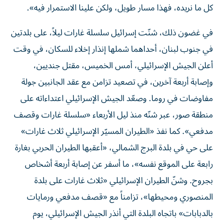
كل ما نريده، فهذا مسار طويل، ولكن علينا الاستمرار فيه».
في غضون ذلك، شنّت إسرائيل سلسلة غارات ليلاً، على بلدتين
في جنوب لبنان، أحداهما شملها إنذار إخلاء للسكان، في وقت
أعلن الجيش الإسرائيلي، أمس الخميس، مقتل جنديين،
وإصابة أربعة آخرين، في تصعيد تزامن مع عقد الجانبين جولة
مفاوضات في روما. وصعّد الجيش الإسرائيلي اعتداءاته على
منطقة صور، عبر شنّه منذ ليل الأربعاء «سلسلة غارات وقصف
مدفعي». كما نفذ «الطيران المسيّر الإسرائيلي ثلاث غارات»
على حي في بلدة البرج الشمالي، «أعقبها الطيران الحربي بغارة
رابعة على الموقع نفسه»، ما أسفر عن إصابة أربعة أشخاص
بجروح. وشنّ الطيران الإسرائيلي «ثلاث غارات على بلدة
المنصوري ومحيطها»، تزامناً مع «قصف مدفعي ورمايات
بالدبابات» باتجاه البلدة التي أنذر الجيش الإسرائيلي، يوم