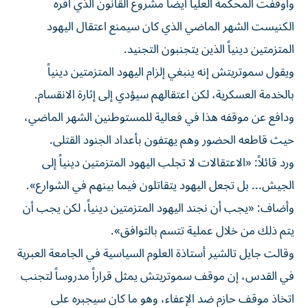
وأوقفت ⁠المحكمة العليا أيضاً مشروع القانون الذي أقره
الكنيست الشهر الماضي الذي كان سيمنع اعتقال اليهود
المتزمتين دينياً الذين يتجنبون التجنيد.
ويقول سموتريتش إنه ينبغي إلزام اليهود المتزمتين دينياً
بالخدمة العسكرية، لكن اعتقالهم سيؤدي إلى إثارة الانقسام.
ودافع عن موقفه هذا في فعالية للمستوطنين الشهر الماضي،
حيث قاطعه الحضور وهم يهتفون بأعداد الجنود القتلى.
ورد قائلاً: «الاعتقالات لا تجلب اليهود المتزمتين دينياً إلى
الجيش... بل تجعل اليهود يتقاتلون فيما ​بينهم في الشوارع».
وأضاف: «يجب ‌أن نجند اليهود المتزمتين دينياً، لكن يجب أن
يتم ذلك من خلال عملية تتسم بالتوافق».
وقالت جايل تالشير أستاذة العلوم السياسية في الجامعة العبرية
في القدس، إن موقف ‌سموتريتش يمثل قراراً مدروساً لتجنب
اتخاذ موقف حازم ضد الإعفاء، وهو ما كان سيجبره على