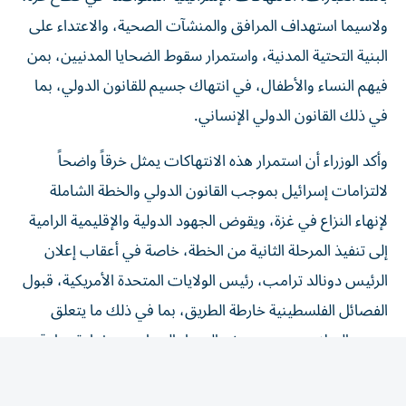
ولاسيما استهداف المرافق والمنشآت الصحية، والاعتداء على
البنية التحتية المدنية، واستمرار سقوط الضحايا المدنيين، بمن
فيهم النساء والأطفال، في انتهاك جسيم للقانون الدولي، بما
في ذلك القانون الدولي الإنساني.
وأكد الوزراء أن استمرار هذه الانتهاكات يمثل خرقاً واضحاً
لالتزامات إسرائيل بموجب القانون الدولي والخطة الشاملة
لإنهاء النزاع في غزة، ويقوض الجهود الدولية والإقليمية الرامية
إلى تنفيذ المرحلة الثانية من الخطة، خاصة في أعقاب إعلان
الرئيس دونالد ترامب، رئيس الولايات المتحدة الأمريكية، قبول
الفصائل الفلسطينية خارطة الطريق، بما في ذلك ما يتعلق
بحصر السلاح، ويهدد بنسف المسار السياسي، وإعادة دوامة
التصعيد، وتعميق الكارثة الإنسانية التي يشهدها قطاع غزة.
وشدد الوزراء على أن حماية المدنيين، وصون المرافق الطبية