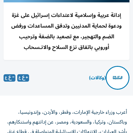
إدانة عربية وإسلامية لاعتداءات إسرائيل على غزة
ودعوة لحماية المدنيين وتدفق المساعدات ورفض
الضم والتهجير، مع تصعيد بالضفة وترحيب
أوروبي باتفاق نزع السلاح والانـسحاب
(وكالات)
أعرب وزراء خارجية الإمارات، وقطر، والأردن، وإندونيسيا،
وباكستان، وتركيا، والسعودية، ومصر، عن إدانتهم واستنكارهم،
بأشد العبارات، الانتهاكات الإسرائيلية المتواصلة في قطاع غزة،