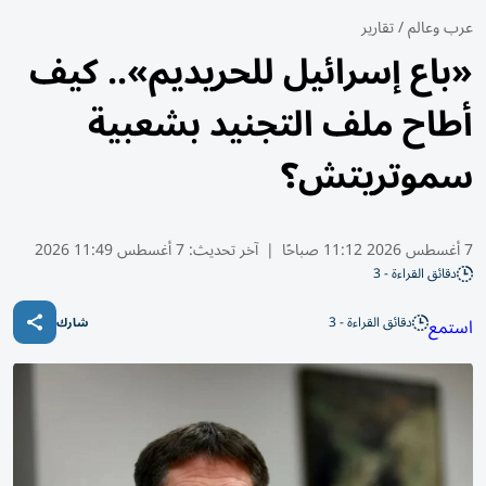
عرب وعالم
/
تقارير
«باع إسرائيل للحريديم».. كيف
أطاح ملف التجنيد بشعبية
سموتريتش؟
7 أغسطس 2026 11:12 صباحًا
|
آخر تحديث:
7 أغسطس 11:49 2026
دقائق القراءة - 3
دقائق القراءة - 3
استمع
شارك