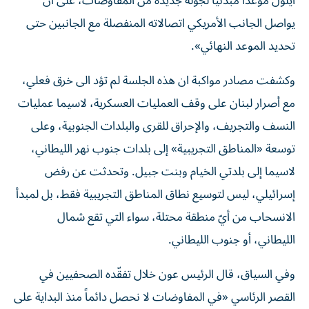
أيلول موعداً مبدئياً لجولة جديدة من المفاوضات، على أن
يواصل الجانب الأمريكي اتصالاته المنفصلة مع الجانبين حتى
تحديد الموعد النهائي».
وكشفت مصادر مواكبة ان هذه الجلسة لم تؤد الى خرق فعلي،
مع أصرار لبنان على وقف العمليات العسكرية، لاسيما عمليات
النسف والتجريف، والإحراق للقرى والبلدات الجنوبية، وعلى
توسعة «المناطق التجريبية» إلى بلدات جنوب نهر الليطاني،
لاسيما إلى بلدتي الخيام وبنت جبيل. وتحدثت عن رفض
إسرائيلي، ليس لتوسيع نطاق المناطق التجريبية فقط، بل لمبدأ
الانسحاب من أيّ منطقة محتلة، سواء التي تقع شمال
الليطاني، أو جنوب الليطاني.
وفي السياق، قال الرئيس عون خلال تفقّده الصحفيين في
القصر الرئاسي «في المفاوضات لا نحصل دائماً منذ البداية على