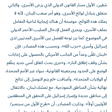
شقين، الأول مسار القانون الدولي الذي يرعى الأسرى، والثاني
متعلق بتبادل لوائح الأسرى، وهو أمر صعب للبنان، لأنه لا
يملك هذه اللوائح، موضحة أن هناك إيجابية لناحية التعامل
بملف الأسرى، ويجري العمل لإدخال الصليب الأحمر الدولي
في الموضوع. كما برز توجه للفصل بين الأسرى المدنيين لدى
إسرائيل وأسرى «حزب الله». وبحسب هذه المصادر، فإن
«لبنان تلقّى وعداً من الجانب الأمريكي بالحصول على إجابات
بشأن وقف إطلاق النار»، و«جرى بحث اتفاق أمني جديد ينظّم
الوضع على الحدود ومرجعيته القانونية، سواء عبر الأمم المتحدة،
أو ​الولايات المتحدة​». وأضافت «لم يتم التوصل إلى نتائج
نهائية بشأن المناطق النموذجية، مع تمسّك لبنان، بالانتقال
إلى مناطق جديدة وإصرار إسرائيل على التحقق في المنطقتين
الأوليين أولاً». وذكرت المصادر، أن «طرح الأول من سبتمبر/