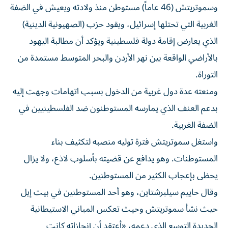
وسموتريتش (46 عاماً) مستوطن منذ ولادته ويعيش في الضفة
الغربية التي تحتلها إسرائيل، ويقود حزب (الصهيونية الدينية)
الذي يعارض إقامة دولة فلسطينية ويؤكد أن مطالبة اليهود
بالأراضي الواقعة بين نهر الأردن والبحر المتوسط مستمدة من
التوراة.
ومنعته عدة دول غربية من الدخول بسبب اتهامات وجهت إليه
بدعم العنف الذي يمارسه المستوطنون ضد الفلسطينيين في
الضفة الغربية.
واستغل سموتريتش فترة توليه ⁠منصبه لتكثيف بناء
المستوطنات. وهو يدافع عن قضيته بأسلوب لاذع، ولا يزال
يحظى بإعجاب الكثير من المستوطنين.
وقال حاييم سيلبرشتاين، وهو أحد المستوطنين في بيت إيل
حيث نشأ سموتريتش وحيث تعكس المباني الاستيطانية
الجديدة التوسع الذي دعمه، «أعتقد أن إنجازاته كانت