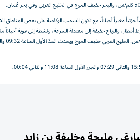
جزئياً مغبراً أحياناً، مع تكون السحب الركامية على بعض المناطق ال
طار، والرياح خفيفة إلى معتدلة السرعة، ونشطة إلى قوية أحياناً مثير
جنوبية شرقية - شمالية شرقية/ 10 إلى 25 تصل إلى 
رعَي مليحة وخليفة بن زايد