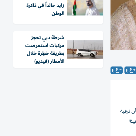
زايد خالداً في ذاكرة
الوطن
شرطة دبي تحجز
مركبات استعرضت
بطريقة خطِرة خلال
الأمطار (فيديو)
ن ترقية
يئة