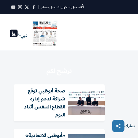
تسجيل الدخول
|
تسجيل حساب
دبي
--°
نرشح لكم
صحة أبوظبي توقع
شراكة لدعم إدارة
انقطاع التنفس أثناء
النوم
شارك
«أبوظبي الاتحادية»