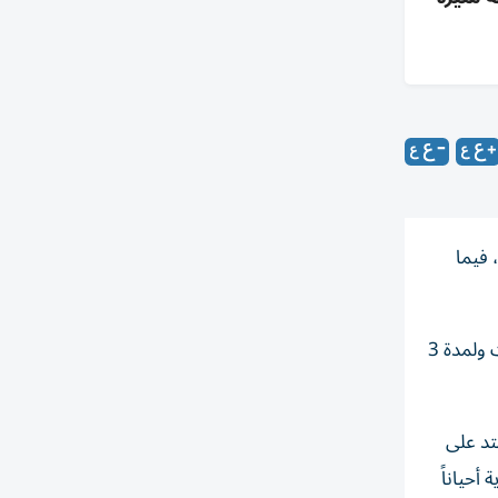
 فيما
وتوقع المركز الوطني للأرصاد استمرار الأمطار على بعض المناطق الشرقية والجنوبية تمتد على بعض المناطق الداخلية اليوم السبت ولمدة 3
تد على
أحياناً