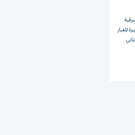
شرقية
ة للغبار
50 كلم/س. الخليج العربي خفيف الموج ويحدث المدّ الأول الساعة 09:32 والثاني