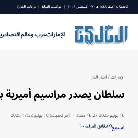
الجمعة ٢٤ صفر ١٤٤٨ ه - ٠٧ أغسطس ٢٠٢٦
|
مواقيت الصلاة
|
درجات الحرارة
الإمارات
عرب وعالم
اقتصاد
ري
الإمارات
/
أخبار الدار
سلطان يصدر مراسيم أميرية بت
10 يونيو 2025 16:27 مساء
|
آخر تحديث:
10 يونيو 17:32 2025
دقائق القراءة - 1
استمع