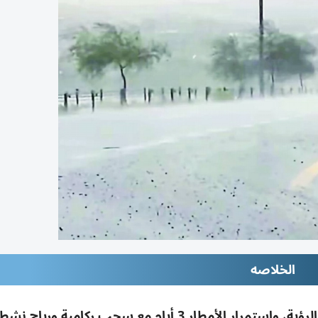
الخلاصه
أمطار متوسطة إلى غزيرة وعواصف رملية خفّضت الرؤية، واستمرار الأمطار 3 أيام مع سحب ركامي