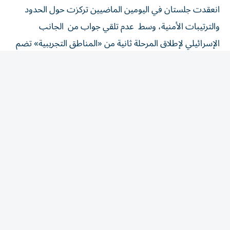
والترتيبات الأمنية، وسط عدم تلقي جواب من الجانب
الإسرائيلي لإطلاق المرحلة ثانية من «المناطق التجريبية» تضم
بنت جبيل أو الخيام أو حتى مناطق غيرها، وكذلك برمجة
الانسحاب الإسرائيلي.
واستأنف الجيش الإسرائيلي غاراته على جنوب لبنان، غداة
انطلاق المحادثات بين الجانبين في روما، محمّلاً «حزب الله»
مسؤولية انتهاك وقف إطلاق النار، وذلك بعد مقتل جنديين
إسرائيليين وإصابة سبعة آخرين بانفجار عبوة ناسفة داخل مبنى
مفخخ في منطقة مجدل زون. وأعلنت السلطات اللبنانية مقتل
شخص وإصابة 12 على الأقل جراء الغارات الإسرائيلية. وجاءت
الغارات بعد إنذار إسرائيلي بإخلاء قرية المنصوري، في وقت
تجري فيه مفاوضات تهدف إلى وقف القتال، وتسعى خلالها
بيروت إلى التوصل لانسحاب إسرائيلي تدريجي من جنوب