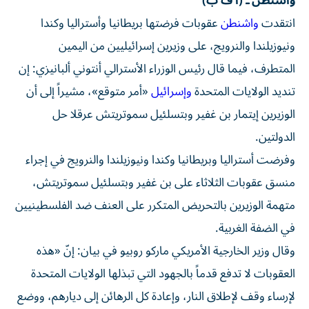
واشنطن ـ (أ ف ب)
انتقدت
واشنطن
عقوبات فرضتها بريطانيا وأستراليا وكندا
ونيوزيلندا والنرويج، على وزيرين إسرائيليين من اليمين
المتطرف، فيما قال رئيس الوزراء الأسترالي أنتوني ألبانيزي: إن
تنديد الولايات المتحدة
وإسرائيل
«أمر متوقع»، مشيراً إلى أن
الوزيرين إيتمار بن غفير وبتسلئيل سموتريتش عرقلا حل
الدولتين.
وفرضت أستراليا وبريطانيا وكندا ونيوزيلندا والنرويج في إجراء
منسق عقوبات الثلاثاء على بن غفير وبتسلئيل سموتريتش،
متهمة الوزيرين بالتحريض المتكرر على العنف ضد الفلسطينيين
في الضفة الغربية.
وقال وزير الخارجية الأمريكي ماركو روبيو في بيان: إنّ «هذه
العقوبات لا تدفع قدماً بالجهود التي تبذلها الولايات المتحدة
لإرساء وقف لإطلاق النار، وإعادة كل الرهائن إلى ديارهم، ووضع