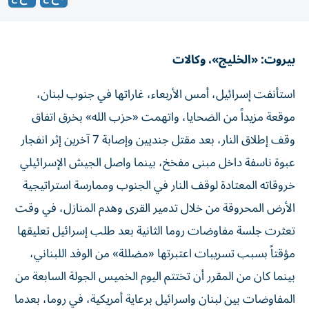
بيروت: «الخليج»، وكالات
استأنفت إسرائيل، أمس الأربعاء، غاراتها في جنوب لبنان،
موقعة مزيداً من الضحايا، واتهمت «حزب الله» بخرق اتفاق
وقف إطلاق النار، بعد مقتل جنديين وإصابة 7 آخرين إثر انفجار
عبوة ناسفة داخل مبنى مفخخ، بينما واصل الجيش الإسرائيلي
خروقاته المعتادة لوقف النار في الجنوب وممارسة استراتيجية
الأرض المحروقة من خلال تدمير القرى وهدم المنازل، في وقت
تعثرت جلسة مفاوضات روما الثانية بعد طلب إسرائيل تعليقها
مؤقتاً بسبب تسريبات اعتبرتها «مضللة» من الوفد اللبناني،
بينما كان من المقرر أن تختتم اليوم الخميس الجولة السابعة من
المفاوضات بين لبنان واسرائيل برعاية أمريكية، في روما، بعدما
انعقدت جلستان في اليومين الماضيين تركزت حول الحدود