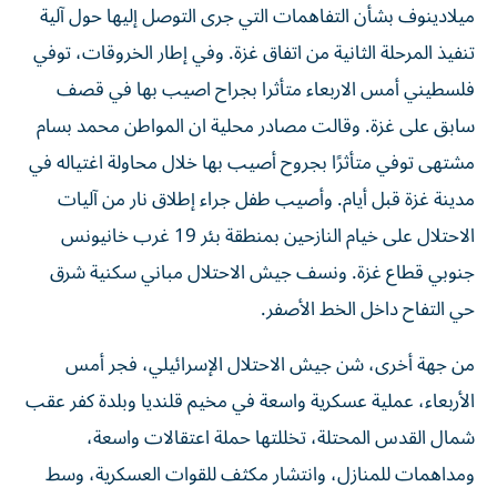
ميلادينوف بشأن التفاهمات التي جرى التوصل إليها حول آلية
تنفيذ المرحلة الثانية من اتفاق غزة. وفي إطار الخروقات، توفي
فلسطيني أمس الاربعاء متأثرا بجراح اصيب بها في قصف
سابق على غزة. وقالت مصادر محلية ان المواطن محمد بسام
مشتهى توفي متأثرًا بجروح أصيب بها خلال محاولة اغتياله في
مدينة غزة قبل أيام. وأصيب طفل جراء إطلاق نار من آليات
الاحتلال على خيام النازحين بمنطقة بئر 19 غرب خانيونس
جنوبي قطاع غزة. ونسف جيش الاحتلال مباني سكنية شرق
حي التفاح داخل الخط الأصفر.
من جهة أخرى، شن جيش الاحتلال الإسرائيلي، فجر أمس
الأربعاء، عملية عسكرية واسعة في مخيم قلنديا وبلدة كفر عقب
شمال القدس المحتلة، تخللتها حملة اعتقالات واسعة،
ومداهمات للمنازل، وانتشار مكثف للقوات العسكرية، وسط