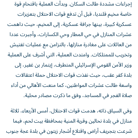
إجراءات مشددة طالت السكان. وبدأت العملية باقتحام قوة
خاصة مخيم قلنديا، قبل أن تدفع قوات الاحتلال بتعزيزات
عسكرية كبيرة، بينها جرافة عسكرية، إلى المخيم، حيث داهمت
عشرات المنازل في حي المطار وحي الكسارات، وأجبرت عددا
من العائلات على مغادرة منازلها، بالتزامن مع عمليات تفتيش
وتخريب للممتلكات. وامتدت العملية، التي أشرف على العملية
وزير الأمن القومي الإسرائيلي المتطرف، إيتمار بن غفير، إلى
بلدة كفر عقب، حيث نفذت قوات الاحتلال حملة اعتقالات
واسعة طالت عشرات المواطنين، كما منعت الأهالي من أداء
صلاة الفجر في المساجد، وفق ما ذكرت مصادر محلية.
وفي السياق ذاته، هدمت قوات الاحتلال، أمس الأربعاء، ثلاثة
منازل في بلدة نحالين وقرية المنية بمحافظة بيت لحم، فيما
شرعت بتجريف أراض واقتلاع أشجار زيتون في بلدة عجة جنوب