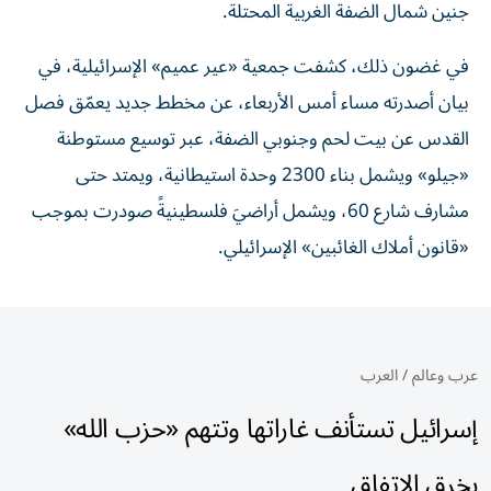
جنين شمال الضفة الغربية المحتلة.
في غضون ذلك، كشفت جمعية «عير عميم» الإسرائيلية، في
بيان أصدرته مساء أمس الأربعاء، عن مخطط جديد يعمّق فصل
القدس عن بيت لحم وجنوبي الضفة، عبر توسيع مستوطنة
«جيلو» ويشمل بناء 2300 وحدة استيطانية، ويمتد حتى
مشارف شارع 60، ويشمل أراضيَ فلسطينيةً صودرت بموجب
«قانون أملاك الغائبين» الإسرائيلي.
عرب وعالم
/
العرب
إسرائيل تستأنف غاراتها وتتهم «حزب الله»
بخرق الاتفاق