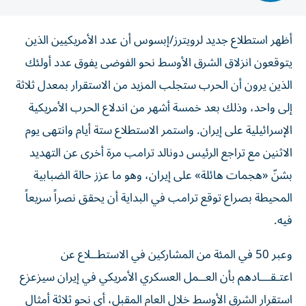
أظهر استطلاع جديد لرويترز/إبسوس أن عدد الأمريكيين الذين
يتوقعون انزلاق الشرق الأوسط نحو الفوضى يفوق عدد أولئك
الذين يرون أن الحرب ستجلب المزيد من الاستقرار بمعدل ثلاثة
إلى واحد، وذلك بعد خمسة ‌أشهر من اندلاع الحرب الأمريكية
الإسرائيلية على إيران. واستمر الاستطلاع ستة أيام وانتهى يوم
الاثنين مع تراجع الرئيس دونالد ترامب مرة أخرى عن التهديد
بشنّ «هجمات هائلة» على إيران، ​وهو ما عزز حالة الضبابية
المحيطة بصراع توقع ترامب في البداية أن يحقق نصراً سريعاً
فيه.
وعبر 50 في المئة من المشاركين في الاستطــلاع عن
اعتـقـــادهم بأن العــمل ‌العسكري الأمريكي في إيران سيزعزع
استقرار الشرق الأوسط ‌خلال العام المقبل، أي نحو ثلاثة أمثال