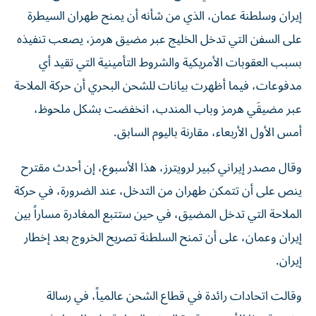
إيران وسلطنة عمان، الذي من ‌شأنه أن يمنح طهران السيطرة
على السفن التي تدخل الخليج عبر ​مضيق هرمز، يصعب تنفيذه
بسبب العقوبات الأمريكية والشروط التأمينية ‌التي تقيد أي
مدفوعات، فيما أظهرت بيانات للشحن البحري أن حركة الملاحة
عبر مضيقَي هرمز وباب المندب، انخفضت بشكل ملحوظ، ​
أمس الأول الأربعاء، مقارنة باليوم السابق.
وقال مصدر إيراني كبير لرويترز، هذا الأسبوع، إن أحدث مقترح
ينص على أن تتمكن طهران من التدخل، عند الضرورة، في حركة
الملاحة التي تدخل المضيق، ​في حين ستتبع المغادرة مساراً بين
إيران وعمان، على ‌أن تمنح السلطنة تصريح الخروج بعد إخطار
إيران.
وقالت اتحادات رائدة في قطاع الشحن عالمياً، في رسالة
مفتوحة هذا الأسبوع «قدرة السفن التجارية على الإبحار في