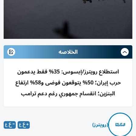
الخلاصه
استطلاع رويترز/إبسوس: 35% فقط يدعمون
حرب إيران؛ 50% يتوقعون فوضى و58% ارتفاع
البنزين؛ انقسام جمهوري رغم دعم ترامب
(رويترز)