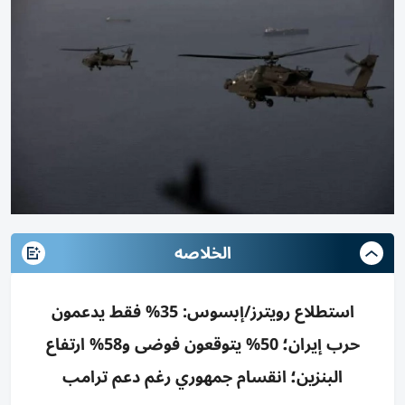
الخلاصه
استطلاع رويترز/إبسوس: 35% فقط يدعمون
حرب إيران؛ 50% يتوقعون فوضى و58% ارتفاع
البنزين؛ انقسام جمهوري رغم دعم ترامب