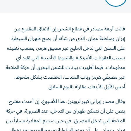
قالت أربعة مصادر في قطاع الشحن إن الاتفاق المقترح بين
إيران وسلطنة عمان، الذي من ‌شأنه أن يمنح طهران السيطرة
على السفن التي تدخل الخليج عبر ​مضيق هرمز، يصعب تنفيذه
بسبب العقوبات الأمريكية والشروط التأمينية ‌التي تقيد أي
مدفوعات، فيما أظهرت بيانات للشحن البحري أن حركة الملاحة
عبر مضيقَي هرمز وباب المندب، انخفضت بشكل ملحوظ، ​
أمس الأول الأربعاء، مقارنة باليوم السابق.
وقال مصدر إيراني كبير لرويترز، هذا الأسبوع، إن أحدث مقترح
ينص على أن تتمكن طهران من التدخل، عند الضرورة، في حركة
الملاحة التي تدخل المضيق، ​في حين ستتبع المغادرة مساراً بين
إيران وعمان، على ‌أن تمنح السلطنة تصريح الخروج بعد إخطار