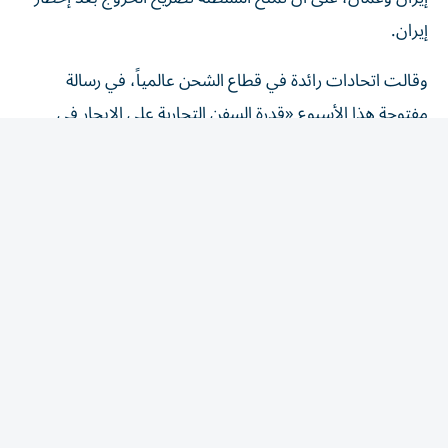
إيران.
وقالت اتحادات رائدة في قطاع الشحن عالمياً، في رسالة
مفتوحة هذا الأسبوع «قدرة السفن التجارية على الإبحار في
الممرات المائية الدولية بأمان وعلى نحو يمكن التنبؤ به، ومن
دون عوائق لا داعي لها، أمر أساسي لضمان مرونة سلاسل ​
الإمداد، والاستقرار ‌الاقتصادي، وأمن الطاقة».
وجاء في الرسالة، التي أرسلت إلى وكالة الشحن التابعة للأمم
المتحدة، أن فرض رسوم إلزامية عبر المضيق في صورة رسوم
مرور أو رسوم ‌خدمة هو «رسوم ‌عبور بكل ما تحمله الكلمة من
معنى».
وأضافت «إنه سيشكل سابقة قد تقوض الإطار ‌القانوني
المعترف به دولياً الذي يحكم المضائق المستخدمة للملاحة