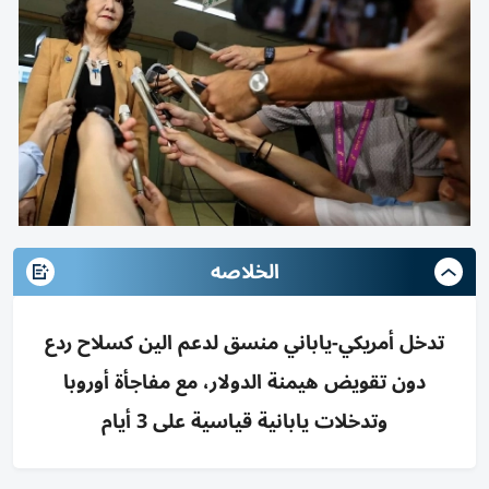
الخلاصه
تدخل أمريكي-ياباني منسق لدعم الين كسلاح ردع
دون تقويض هيمنة الدولار، مع مفاجأة أوروبا
وتدخلات يابانية قياسية على 3 أيام