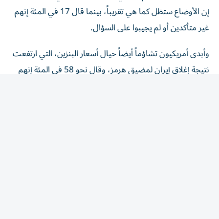
إن الأوضاع ستظل كما هي تقريباً، بينما قال 17 في المئة إنهم
غير متأكدين أو لم يجيبوا على السؤال.
وأبدى أمريكيون تشاؤماً أيضاً حيال أسعار البنزين، التي ارتفعت
نتيجة إغلاق إيران لمضيق هرمز، وقال نحو 58 في المئة إنهم
يتوقعون أن تزداد أسعار البنزين سوءاً، بينما توقع 15 في المئة
فقط تحسنَّها.
وعلى الرغم من التأييد العام لترامب بين الجمهوريين فقد
انقسموا بشدة حول كيفية سير الحرب. ويوافق 80 في المئة من
الجمهوريين على أداء ترامب كرئيس، ويؤيد 66 في المئة تعامله
مع إيران. لكن 41 في المئة،​أي أقل من النصف، يعتقدون أن
الاستقرار في الشرق الأوسط سيتحسن خلال العام المقبل.
وجرى استطلاع رويترز/إبسوس عبر الإنترنت وجمع ردوداً من