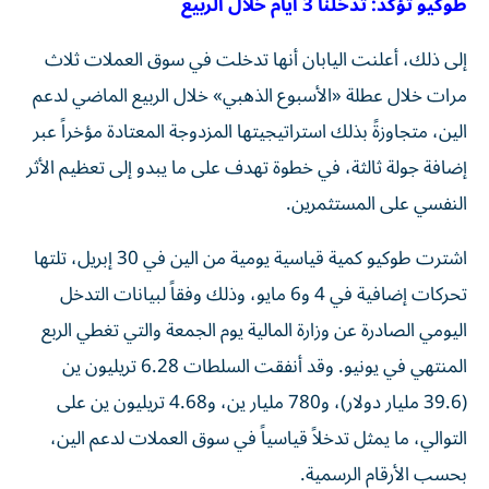
طوكيو تؤكد: تدخلنا 3 أيام خلال الربيع
إلى ذلك، أعلنت اليابان أنها تدخلت في سوق العملات ثلاث
مرات خلال عطلة «الأسبوع الذهبي» خلال الربيع الماضي لدعم
الين، متجاوزةً بذلك استراتيجيتها المزدوجة المعتادة مؤخراً عبر
إضافة جولة ثالثة، في خطوة تهدف على ما يبدو إلى تعظيم الأثر
النفسي على المستثمرين.
اشترت طوكيو كمية قياسية يومية من الين في 30 إبريل، تلتها
تحركات إضافية في 4 و6 مايو، وذلك وفقاً لبيانات التدخل
اليومي الصادرة عن وزارة المالية يوم الجمعة والتي تغطي الربع
المنتهي في يونيو. وقد أنفقت السلطات 6.28 تريليون ين
(39.6 مليار دولار)، و780 مليار ين، و4.68 تريليون ين على
التوالي، ما يمثل تدخلاً قياسياً في سوق العملات لدعم الين،
بحسب الأرقام الرسمية.