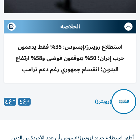
الخلاصه
استطلاع رويترز/إبسوس: 35% فقط يدعمون
حرب إيران؛ 50% يتوقعون فوضى و58% ارتفاع
البنزين؛ انقسام جمهوري رغم دعم ترامب
(رويترز)
أظهر استطلاع جديد لرويترز/إبسوس أن عدد الأمريكيين الذين