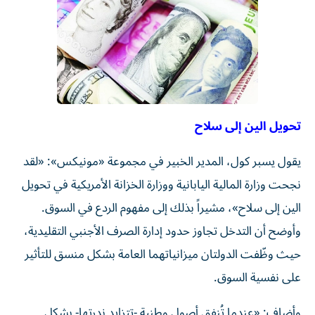
تحويل الين إلى سلاح
يقول يسبر كول، المدير الخبير في مجموعة «مونيكس»: «لقد
نجحت وزارة المالية اليابانية ووزارة الخزانة الأمريكية في تحويل
الين إلى سلاح»، مشيراً بذلك إلى مفهوم الردع في السوق.
وأوضح أن التدخل تجاوز حدود إدارة الصرف الأجنبي التقليدية،
حيث وظّفت الدولتان ميزانياتهما العامة بشكل منسق للتأثير
على نفسية السوق.
وأضاف: «عندما تُنفق أصول وطنية -تتزايد ندرتها- بشكل