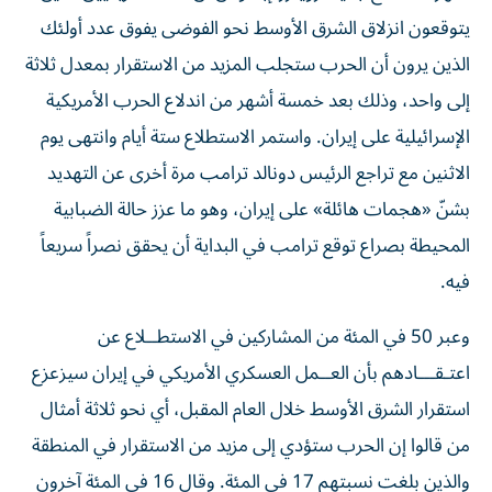
يتوقعون انزلاق الشرق الأوسط نحو الفوضى يفوق عدد أولئك
الذين يرون أن الحرب ستجلب المزيد من الاستقرار بمعدل ثلاثة
إلى واحد، وذلك بعد خمسة ‌أشهر من اندلاع الحرب الأمريكية
الإسرائيلية على إيران. واستمر الاستطلاع ستة أيام وانتهى يوم
الاثنين مع تراجع الرئيس دونالد ترامب مرة أخرى عن التهديد
بشنّ «هجمات هائلة» على إيران، ​وهو ما عزز حالة الضبابية
المحيطة بصراع توقع ترامب في البداية أن يحقق نصراً سريعاً
فيه.
وعبر 50 في المئة من المشاركين في الاستطــلاع عن
اعتـقـــادهم بأن العــمل ‌العسكري الأمريكي في إيران سيزعزع
استقرار الشرق الأوسط ‌خلال العام المقبل، أي نحو ثلاثة أمثال
من قالوا إن الحرب ستؤدي إلى مزيد من الاستقرار في المنطقة
والذين بلغت نسبتهم 17 في المئة. وقال 16 في المئة آخرون