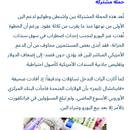
حملة مشتركة
تُعد هذه الحملة المشتركة بين واشنطن وطوكيو لدعم الين
الأولى من نوعها منذ ما يقرب من ثلاثة عقود. ورغم أن الخطوة
نُفذت عبر اليورو لتجنب إحداث اضطراب في سوق سندات
الخزانة، فقد أبدى بعض المستثمرين مخاوف من أن الدعم
الأمريكي المباشر للين قد يؤدي -دون قصد- إلى إضعاف الدولار
وتقليص جاذبية السندات الأمريكية كأصول احتياطية.
كما أثارت آليات التدخل تساؤلات وتدقيقاً؛ إذ أفادت صحيفة
«فاينانشال تايمز» بأن الولايات المتحدة فاجأت البنك المركزي
الأوروبي الأسبوع الماضي، ولم تبلغ المسؤولين في فرانكفورت
بالأمر إلا بعد بيع اليورو وشراء الين.